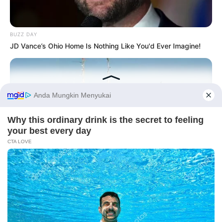
BUZZ DAY
JD Vance’s Ohio Home Is Nothing Like You'd Ever Imagine!
10 Pose Manekin Anti
Mainstream yang Konyol
Banget
Before You Go
BUZZ DAY
Boat Missing For 20 Years Reappears: What Fishermen
Found Inside!
8 Kata Lucu Seputar Malam
Minggu ala Jomblo yang Bikin