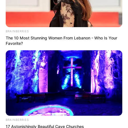
BRAINBERRIES
The 10 Most Stunning Women From Lebanon - Who Is Your
Favorite?
(foto: whowhatwear)
5. Selain cokelat susu, warna yang sejenis dan cocok
adalah hijau olive. Dipadukan dengan aksesoris
warna cokelat juga pas kok
BRAINBERRIES
17 Astonishingly Beautiful Cave Churches