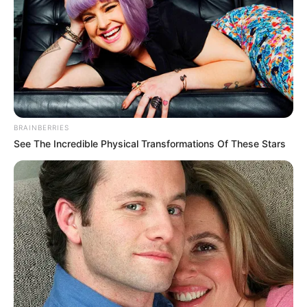
(foto: fustany)
7. Kesan jreng lainnya yang juga tak kalah bagus
adalah kuning. Dipakai untuk jalan-jalan
membuat kesan jadi lebih ceria
BRAINBERRIES
See The Incredible Physical Transformations Of These Stars