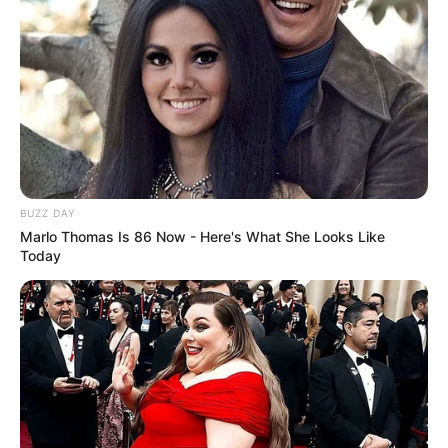
BUZZ DAY
Marlo Thomas Is 86 Now - Here's What She Looks Like
Today
TULIS KOMENTAR