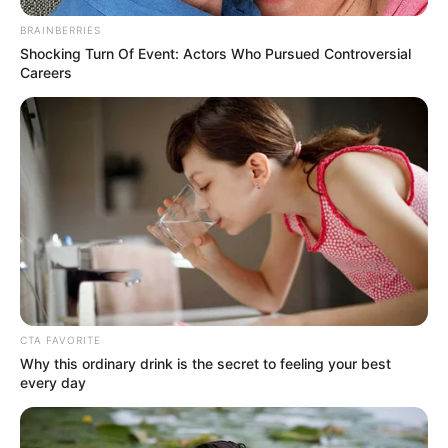
BRAINBERRIES
Shocking Turn Of Event: Actors Who Pursued Controversial
Careers
CTA FAVORITE
(foto: misspreetypink)
Why this ordinary drink is the secret to feeling your best
every day
8. Jika kamu suka pink, jangan khawatir untuk
memakainya bepergian karena warna ini juga cocok