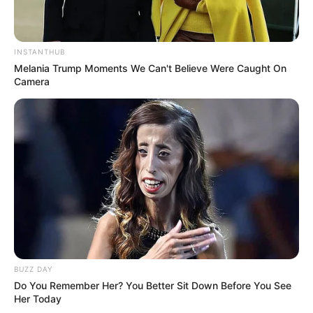
INSTANTHUB
Melania Trump Moments We Can't Believe Were Caught On
Camera
Serem! 9 Chat Ojek Online &
Pelanggan Ini Bikin Auto
Merinding
Bikin Ngakak, 10 Potret
BUZZ DAY
Cosplay Murah Pakai Bahan
Do You Remember Her? You Better Sit Down Before You See
Seadanya
Her Today