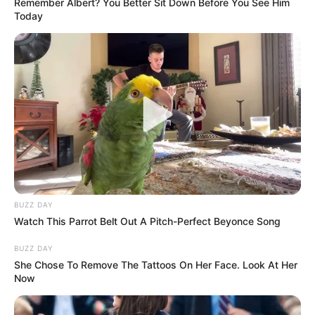
Remember Albert? You Better Sit Down Before You See Him
Today
(foto: instyle)
2. Kalau bosan dengan putih, kamu bisa pilih warna
abu sebagai pengganti. Sesuai saat dipakai secara
BUZZ DAY
Watch This Parrot Belt Out A Pitch-Perfect Beyonce Song
bersamaan
BUZZ DAY
She Chose To Remove The Tattoos On Her Face. Look At Her
Now