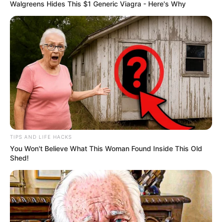
Walgreens Hides This $1 Generic Viagra - Here's Why
TIPS AND LIFE HACKS
You Won't Believe What This Woman Found Inside This Old
Shed!
STYLE
10 Kombinasi Outfit Warna Biru