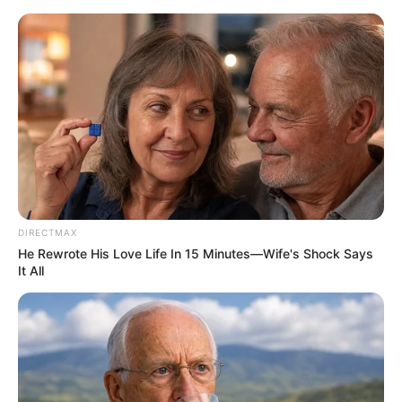
HOME
INSPIRASI
STYLE
FILM &
NGAKAK
QUOTES
HYPE
MORE
SERIES
DIRECTMAX
He Rewrote His Love Life In 15 Minutes—Wife's Shock Says
It All