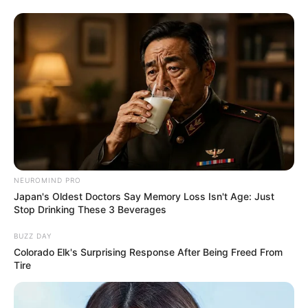
Anti Mainstream, 10 Cara
Membawa Barang Belanjaan
Versi Warga Thailand
NEUROMIND PRO
Japan's Oldest Doctors Say Memory Loss Isn't Age: Just
Stop Drinking These 3 Beverages
BUZZ DAY
Colorado Elk's Surprising Response After Being Freed From
Langka Banget! 10 Pose Lucu
Tire
Katak yang Bikin Ketawa
Gemes