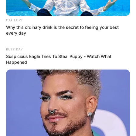
CTA LOVE
Why this ordinary drink is the secret to feeling your best
every day
BUZZ DAY
Suspicious Eagle Tries To Steal Puppy - Watch What
Happened
(foto: sheknowschic)
9. Selain dua warna, kamu juga kombinasikan tiga
warna yaitu navy, biru muda serta warna cerah
seperti oranye