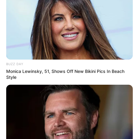
Ambyar! 10 Kalimat Baper
Pakai Bahasa Jawa Ini Bikin
Galau Abis
BUZZ DAY
Monica Lewinsky, 51, Shows Off New Bikini Pics In Beach
Style
Fail! 10 Potret Makanan Gagal
Dimasak yang Bikin Kamu
Nggak Selera