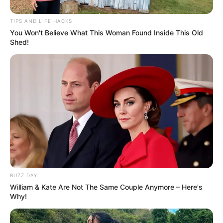
TIPS AND LIFE HACKS
You Won't Believe What This Woman Found Inside This Old
Shed!
(foto: 40plusstyle)
Baca juga:
Model Dress, 10 OOTD Kondangan Remaja yang
Simple dan Anggun
BUZZ DAY
William & Kate Are Not The Same Couple Anymore – Here's
Warnanya yang cenderung netral, membuat outfit biru dongker
Why!
masuk dalam jajaran warna yang menjadi favorit banyak orang.
Untuk itu gak usah khawatir mengkombinasikan warna tersebut.