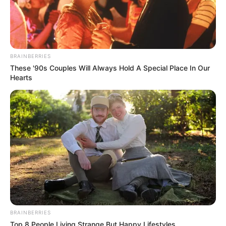
BRAINBERRIES
These '90s Couples Will Always Hold A Special Place In Our
Hearts
BRAINBERRIES
4. Warna netral lainnya yang juga sesuai jika
Top 8 People Living Strange But Happy Lifestyles