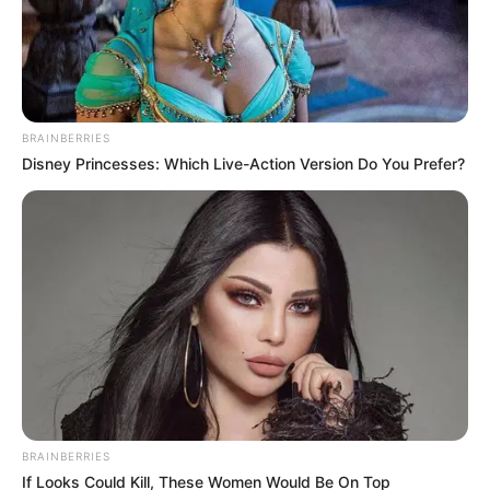
BRAINBERRIES
(foto: pinterest)
Disney Princesses: Which Live-Action Version Do You Prefer?
6. Beda lagi, jika kamu ingin terlihat stunning. Hijau
jreng seperti ini adalah pilihan untuk kamu yang
percaya diri
BRAINBERRIES
If Looks Could Kill, These Women Would Be On Top