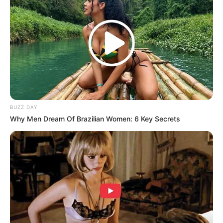
TAGS
KOMBINASI OUTFIT
OUTFIT WARNA BIRU DONGKER
BUZZ DAY
Why Men Dream Of Brazilian Women: 6 Key Secrets