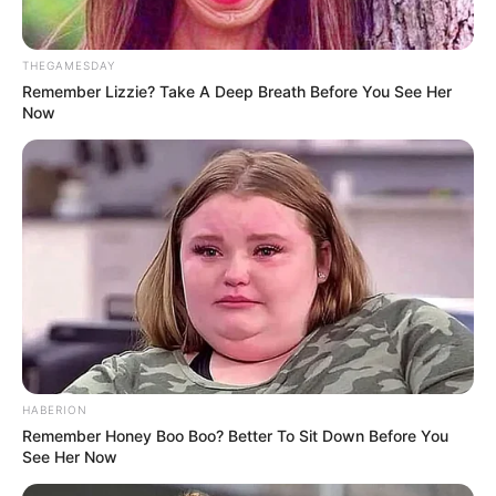
THEGAMESDAY
Remember Lizzie? Take A Deep Breath Before You See Her
(foto: instyle)
Now
3. Menggabungkan sesama biru? Siapa takut. Biru
muda dan biru dongker sangat cocok dipakai untuk
berbagai acara
HABERION
Remember Honey Boo Boo? Better To Sit Down Before You
See Her Now