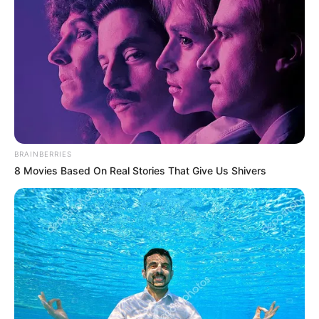
BRAINBERRIES
8 Movies Based On Real Stories That Give Us Shivers
(foto: felipedecastro)
3. Walaupun ide awal dari sebuah penghapus tidak
tinggi, tapi juga bisa dijadikan inspirasi untuk