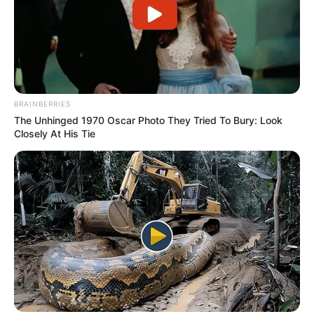
BRAINBERRIES
(foto: felipedecastro)
The Unhinged 1970 Oscar Photo They Tried To Bury: Look
Closely At His Tie
9. Kalau gedung pencakar langit ini ternyata berasal
dari bahan di sekitar, tempat alat tulis di kantor