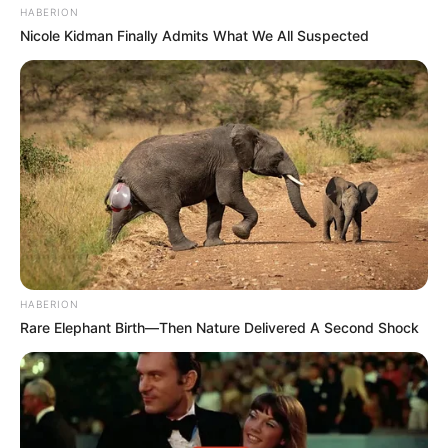
HABERION
Nicole Kidman Finally Admits What We All Suspected
(foto: felipedecastro)
8. Siapa yang bisa menebak jika pisau lipat bisa jadi
ide untuk membuat bandara, pasti gak ada yang tahu
sumber inspirasinya
HABERION
Rare Elephant Birth—Then Nature Delivered A Second Shock