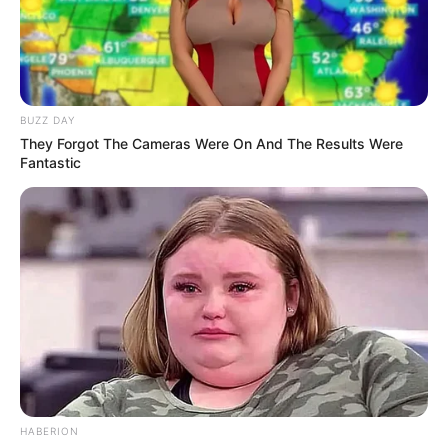
10 Inspirasi Desain
Ini 10 Ide Desain Kanopi
Undangan Minimalis,
Minimalis yang Sederhana
Tetap Keren Meski Low
& Elegan
Budget
BUZZ DAY
They Forgot The Cameras Were On And The Results Were
Fantastic
Simple hingga Unik, 10
Desain Tempat Lilin
dengan Berbagai Bentuk
HABERION
Biar Gak Monoton, 10