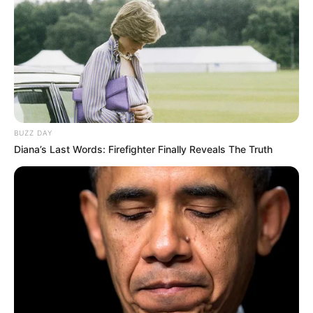
BUZZ DAY
Diana’s Last Words: Firefighter Finally Reveals The Truth
(foto: felipedecastro)
6. Hotel bentuk seperti ini sih pasti jadi idaman bagi
para penyanyi, pasti betah deh menginap di
penginapan dengan desain penuh makna