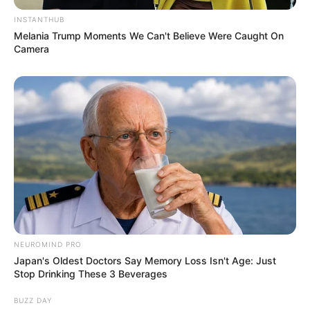
Desain bangunan yang tak hanya kreatif, tapi juga mampu
INSTANTHUB
menggambarkan gedung tampak seperti nyata. Kira-kira kalau
Melania Trump Moments We Can't Believe Were Caught On
punya gedung seperti ini keren juga kali ya?
Camera
TAGS
BANGUNAN
DESAIN
NEUROMIND PRO
Japan's Oldest Doctors Say Memory Loss Isn't Age: Just
Stop Drinking These 3 Beverages
BUZZ DAY