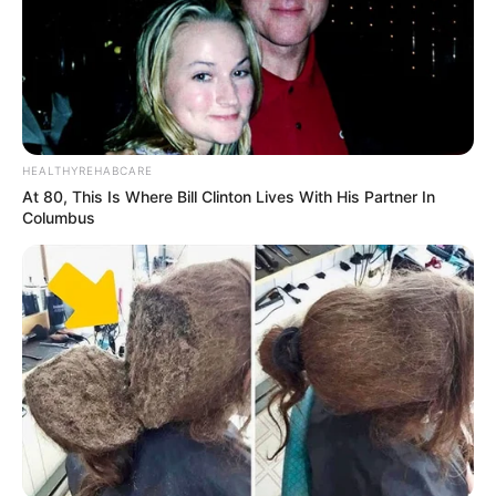
Bikin Ngakak, 10 Potret
Cosplay Murah Pakai Bahan
Seadanya
HEALTHYREHABCARE
At 80, This Is Where Bill Clinton Lives With His Partner In
Columbus
Anti Mainstream, 10 Cara
Membawa Barang Belanjaan
Versi Warga Thailand