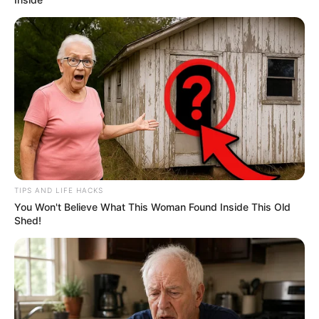
Fail! 10 Potret Makanan Gagal
Dimasak yang Bikin Kamu
Nggak Selera
TIPS AND LIFE HACKS
You Won't Believe What This Woman Found Inside This Old
Shed!
10 Pose Manekin Anti
Mainstream yang Konyol
Banget