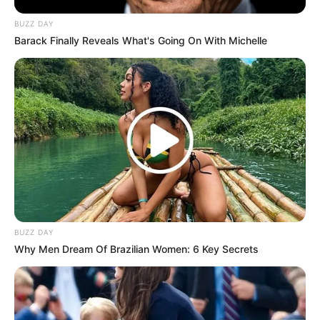
BUZZ DAY
Barack Finally Reveals What's Going On With Michelle
BUZZ DAY
Why Men Dream Of Brazilian Women: 6 Key Secrets
(foto: felipedecastro)
7. Berawal dari sebuah kamera DSLR yang disusun