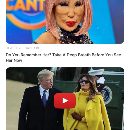
HEALTHYREHABCARE
Do You Remember Her? Take A Deep Breath Before You See
Her Now
(foto: felipedecastro)
Baca juga:
Kocak, 10 Set Up Komputer Paling Gak Masuk
Akal