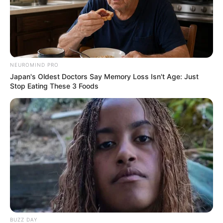
8 Kata Lucu Seputar Malam
NEUROMIND PRO
Minggu ala Jomblo yang Bikin
Japan's Oldest Doctors Say Memory Loss Isn't Age: Just
Ngenes
Stop Eating These 3 Foods
10 Desain Kanopi Tempat
Tidur, Serasa Beristirahat di
Kamar Raja
BUZZ DAY