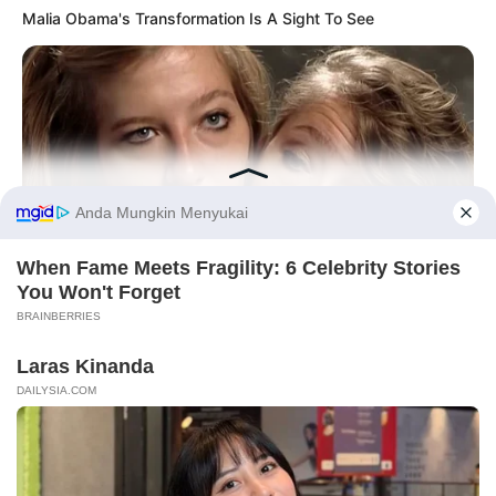
Malia Obama's Transformation Is A Sight To See
Tampil Lebih Modern, 7 Potret
Hasil Renovasi Rumah Berusia
90 Tahun
Before You Go
BUZZ DAY
Remember Hensel Twins? Grab Tissues Before You See Them
Now