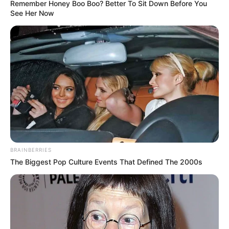
Remember Honey Boo Boo? Better To Sit Down Before You
Desain Kalender untuk
See Her Now
Kegiatan Sehari-Hari
TULIS KOMENTAR
Alamat email Anda tidak akan dipublikasikan.
Ruas yang wajib ditandai
*
BRAINBERRIES
The Biggest Pop Culture Events That Defined The 2000s