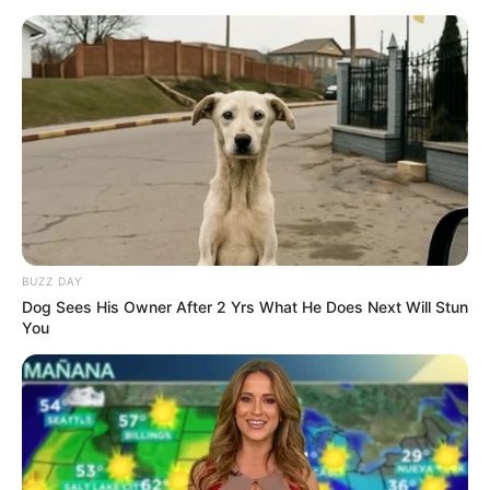
LIHAT ARTIKEL LAINNYA
9 Desain Detail Barang
Manfaatkan Ruang
Sangat Membantu, Jadi
Kosong, 10 Desain
Lebih Mudah Deh
Tangga Minimalis yang
BUZZ DAY
Multifungsi
Dog Sees His Owner After 2 Yrs What He Does Next Will Stun
You