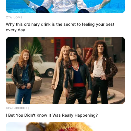
bangunan bertingkat
CTA LOVE
Why this ordinary drink is the secret to feeling your best
every day
BRAINBERRIES
I Bet You Didn't Know It Was Really Happening?