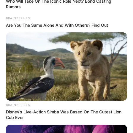
Who Will Take On The Iconic Role Next? Bond Casting
Rumors
BRAINBERRIES
Are You The Same Alone And With Others? Find Out
(foto: felipedecastro)
2. Jam tangan yang biasa dipakai juga bisa
menginspirasi, salah satunya menjadi sebuah
bangunan melihat bintang atau planetarium
BRAINBERRIES
Disney’s Live-Action Simba Was Based On The Cutest Lion
Cub Ever