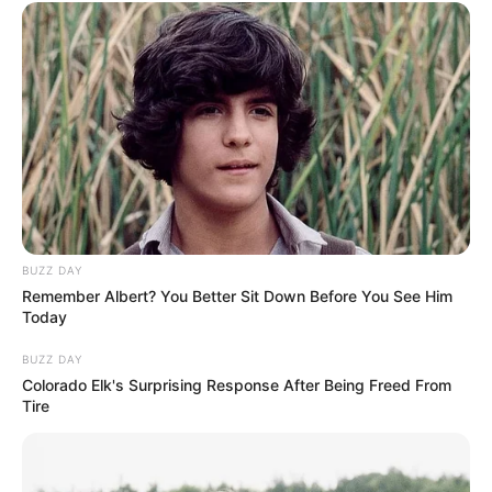
(foto: felipedecastro)
5. Siapa yang sering main ini? Liatlah ternyata bisa
dijadikan ide unik untuk hunian yang menarik ya
BUZZ DAY
Remember Albert? You Better Sit Down Before You See Him
Today
BUZZ DAY
Colorado Elk's Surprising Response After Being Freed From
Tire