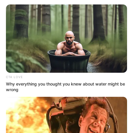
HOME
INSPIRASI
STYLE
FILM &
NGAKAK
QUOTES
HYPE
MORE
SERIES
CTA LOVE
Why everything you thought you knew about water might be
wrong