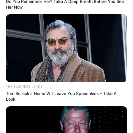
Do You Remember Her? Take A Deep Breath Before You See
Her Now
Serem! 9 Chat Ojek Online &
THE BUSINESS LEADS
Pelanggan Ini Bikin Auto
Tom Selleck's Home Will Leave You Speechless - Take A
Look
Merinding