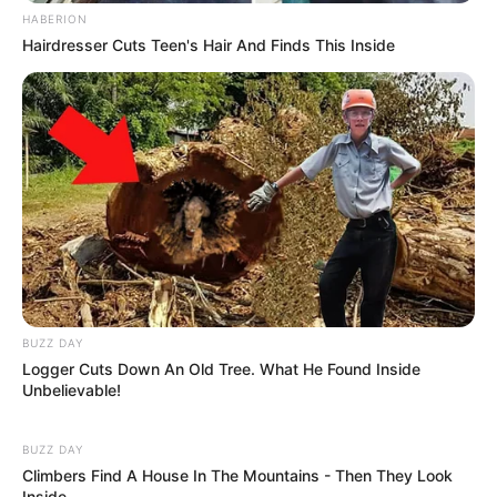
HABERION
Hairdresser Cuts Teen's Hair And Finds This Inside
Langka Banget! 10 Pose Lucu
Katak yang Bikin Ketawa
Gemes
BUZZ DAY
Ambyar! 10 Kalimat Baper
Logger Cuts Down An Old Tree. What He Found Inside
Pakai Bahasa Jawa Ini Bikin
Unbelievable!
Galau Abis
BUZZ DAY
Climbers Find A House In The Mountains - Then They Look
Inside