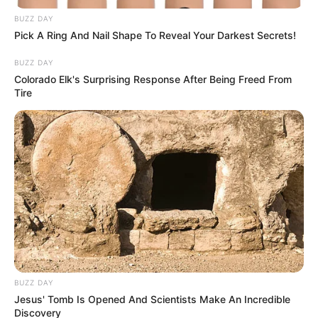
BUZZ DAY
Pick A Ring And Nail Shape To Reveal Your Darkest Secrets!
BUZZ DAY
Colorado Elk's Surprising Response After Being Freed From
Sukma
Tire
Dia Bukan Ibu
Darah Nyai
BUZZ DAY
Jesus' Tomb Is Opened And Scientists Make An Incredible
Discovery