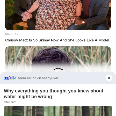
BUZZDAY
Chrissy Metz Is So Skinny Now And She Looks Like A Model
Before You Go
PRIVACY POLICY
DISCLAIMER
HUBUNGI KAMI
IKLAN
BUZZDAY
Remember Albert? You Better Sit Down Before You See Him