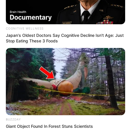
Membawa Barang Belanjaan
Versi Warga Thailand
COGNITIVE WELLNESS
Japan's Oldest Doctors Say Cognitive Decline Isn't Age: Just
Stop Eating These 3 Foods
Langka Banget! 10 Pose Lucu
Katak yang Bikin Ketawa
Gemes
BUZZDAY
Giant Object Found In Forest Stuns Scientists