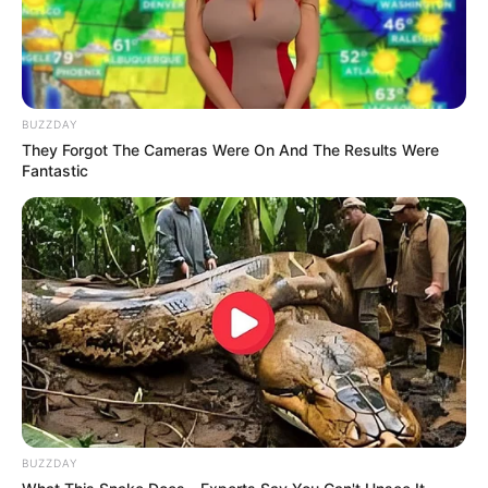
10 Pose Manekin Anti
Mainstream yang Konyol
Banget
BUZZDAY
They Forgot The Cameras Were On And The Results Were
Fantastic
8 Kata Lucu Seputar Malam
Minggu ala Jomblo yang Bikin
Ngenes
BUZZDAY