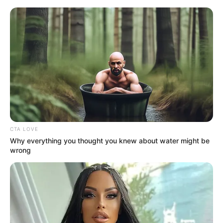
HOME
INSPIRASI
STYLE
FILM &
NGAKAK
QUOTES
HYPE
MORE
SERIES
CTA LOVE
Why everything you thought you knew about water might be
wrong