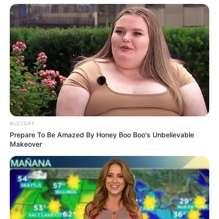
Ambyar! 10 Kalimat Baper
Pakai Bahasa Jawa Ini Bikin
Galau Abis
Fail! 10 Potret Makanan Gagal
BUZZDAY
Dimasak yang Bikin Kamu
Prepare To Be Amazed By Honey Boo Boo's Unbelievable
Nggak Selera
Makeover