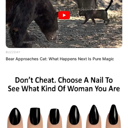
BUZZDAY
LIHAT ARTIKEL LAINNYA
Bear Approaches Cat: What Happens Next Is Pure Magic
Kang Solah from Kang
Tukar Takdir
Mak x Nenek Gayung