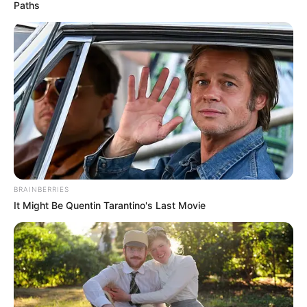
Paths
BRAINBERRIES
It Might Be Quentin Tarantino's Last Movie
Jurnal Risa by Risa Saraswati