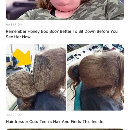
HABERION
Remember Honey Boo Boo? Better To Sit Down Before You
See Her Now
HABERION
Hairdresser Cuts Teen's Hair And Finds This Inside
Serem! 9 Chat Ojek Online &
Pelanggan Ini Bikin Auto