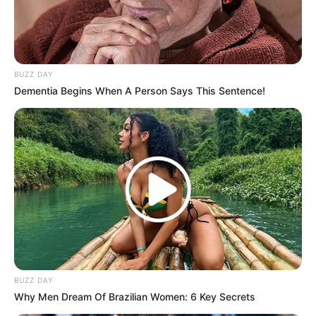
Alamat email Anda tidak akan dipublikasikan.
Ruas yang wajib ditandai
*
BUZZ DAY
Dementia Begins When A Person Says This Sentence!
Rating
Cerita
Pemain
Akting
BUZZ DAY
Why Men Dream Of Brazilian Women: 6 Key Secrets