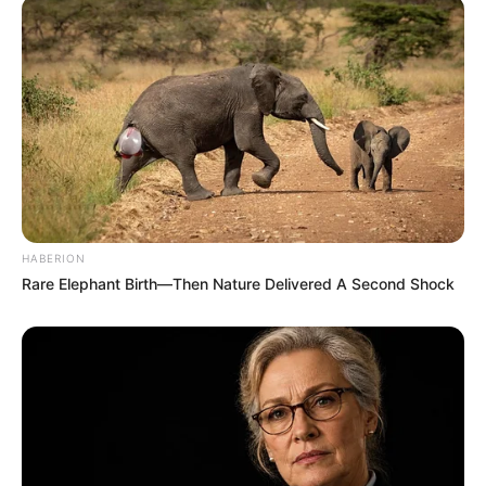
Merinding
Bikin Ngakak, 10 Potret
Cosplay Murah Pakai Bahan
HABERION
Seadanya
Rare Elephant Birth—Then Nature Delivered A Second Shock
Anti Mainstream, 10 Cara