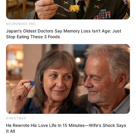
NEUROMIND PRO
Langka Banget! 10 Pose Lucu
Japan's Oldest Doctors Say Memory Loss Isn't Age: Just
Katak yang Bikin Ketawa
Stop Eating These 3 Foods
Gemes
Ambyar! 10 Kalimat Baper
Pakai Bahasa Jawa Ini Bikin
Galau Abis
DIRECTMAX
He Rewrote His Love Life In 15 Minutes—Wife's Shock Says
It All