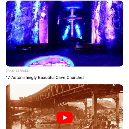
Hannah Hannon
sebagai Clarissa
Kevin Leonardo sebagai Beno
Brisia Jodie
sebagai Amanda
Ibrahim Risyad
sebagai Dion
OS
T (Original Soundtrack)
–
Trailer
BRAINBERRIES
17 Astonishingly Beautiful Cave Churches
https://youtu.be/1V2czx_nxtg
TAGS
JODOH ATAU BUKAN
WEB SERIES