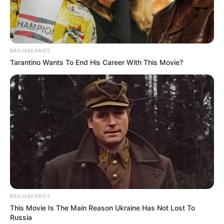
8.3
/10 (1 Votes)
BRAINBERRIES
Beri Rating & Review
Tarantino Wants To End His Career With This Movie?
Edit
WeTV Indonesia menayangkan sebuah web series berjudul
Jodoh
atau Bukan
mulai 13 Januari 2023. Web series ini tayang setiap
hari Jumat.
Diproduksi oleh Arjuna Mega Films, web series ini dibintangi
oleh
Megan Domani
. Ia pernah sukses dengan
Bad Boys vs Crazy
BRAINBERRIES
Girls
(2022).
This Movie Is The Main Reason Ukraine Has Not Lost To
Russia