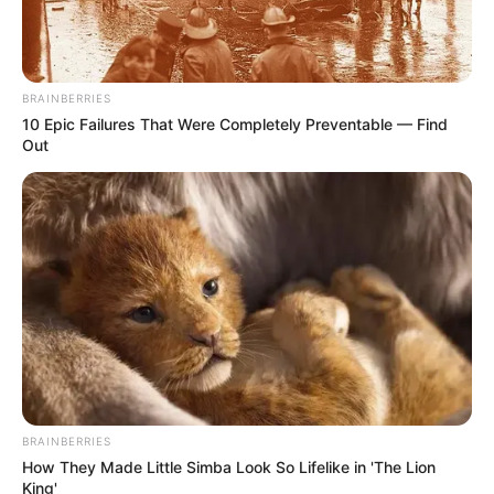
BRAINBERRIES
10 Epic Failures That Were Completely Preventable — Find
Out
BRAINBERRIES
How They Made Little Simba Look So Lifelike in 'The Lion
King'