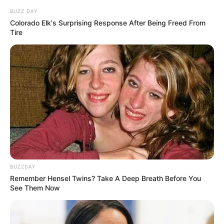
BUZZ DAY
Colorado Elk's Surprising Response After Being Freed From
Tire
Fail! 10 Potret Makanan Gagal
Dimasak yang Bikin Kamu
Nggak Selera
BUZZDAY
10 Pose Manekin Anti
Remember Hensel Twins? Take A Deep Breath Before You
Mainstream yang Konyol
See Them Now
Banget