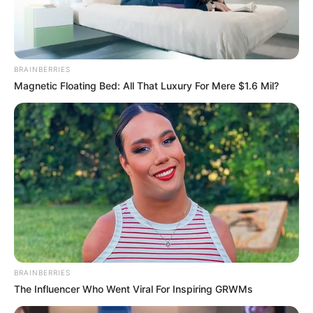
Judul Lain: –
Genre: Drama, Romansa
Negara: Indonesia
BRAINBERRIES
Sutradara: Aira Sondang
Magnetic Floating Bed: All That Luxury For Mere $1.6 Mil?
Produser: –
Penulis Naskah: –
Rumah Produksi: Arjuna Mega Films
Channel TV: WeTV Indonesia
Jumlah Episode: –
Masa Tayang: Mulai 13 Januari 2023
Jadwal Tayang: Setiap Jumat
BRAINBERRIES
The Influencer Who Went Viral For Inspiring GRWMs