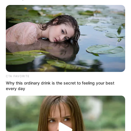
Cinta
Cinta dalam Sujudku
Ejakulasi Dini
CTA FAVORITE
Why this ordinary drink is the secret to feeling your best
every day
Roman Dendam
Arab Maklum 3
1 ULASAN