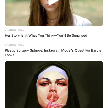
Yo
12 Januari 2023 at 11:13
Ringan untuk ditonton
BRAINBERRIES
Her Story Isn't What You Think—You''ll Be Surprised
Cerita
8/10
Pemain
10/10
BRAINBERRIES
Akting
7/10
Plastic Surgery Splurge: Instagram Model's Quest For Barbie
Musik
8/10
Looks
Balas
ULASAN
Alamat email Anda tidak akan dipublikasikan.
Ruas yang wajib ditandai
*