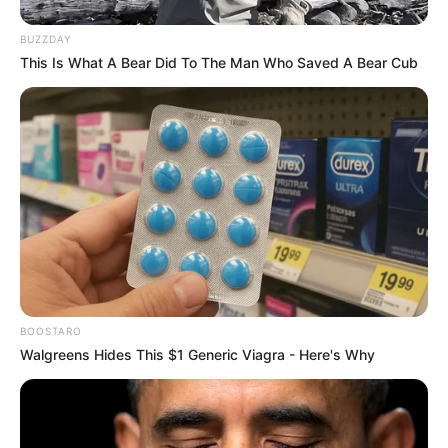
BUZZDAY
This Is What A Bear Did To The Man Who Saved A Bear Cub
Tampil Lebih Modern, 7 Potret
Hasil Renovasi Rumah Berusia
90 Tahun
BOOSTARO
Walgreens Hides This $1 Generic Viagra - Here's Why