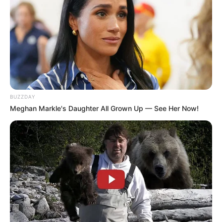
8 Kata Lucu Seputar Malam
Minggu ala Jomblo yang Bikin
Ngenes
BUZZDAY
Meghan Markle's Daughter All Grown Up — See Her Now!
10 Desain Kanopi Tempat
Tidur, Serasa Beristirahat di
Kamar Raja