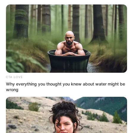
HOME
INSPIRASI
STYLE
FILM &
NGAKAK
QUOTES
HYPE
MORE
SERIES
CTA LOVE
Why everything you thought you knew about water might be
wrong