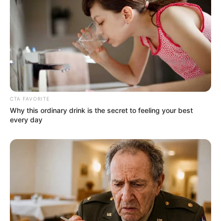
Bikin Ngakak, 10 Potret
Cosplay Murah Pakai Bahan
Seadanya
CTA FAVORITE
Why this ordinary drink is the secret to feeling your best
every day
Anti Mainstream, 10 Cara
Membawa Barang Belanjaan
Versi Warga Thailand