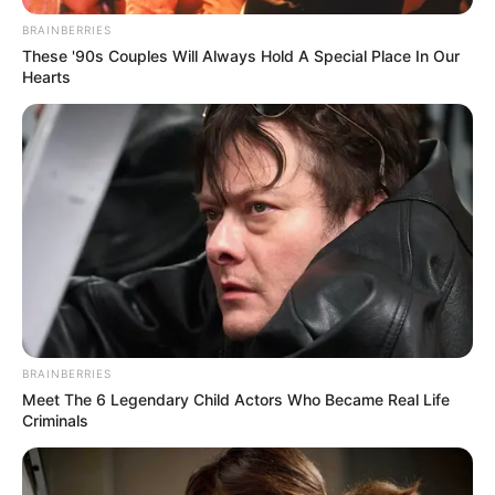
BRAINBERRIES
These '90s Couples Will Always Hold A Special Place In Our
Hearts
Serem! 9 Chat Ojek Online &
Pelanggan Ini Bikin Auto
Merinding
BRAINBERRIES
Meet The 6 Legendary Child Actors Who Became Real Life
Criminals