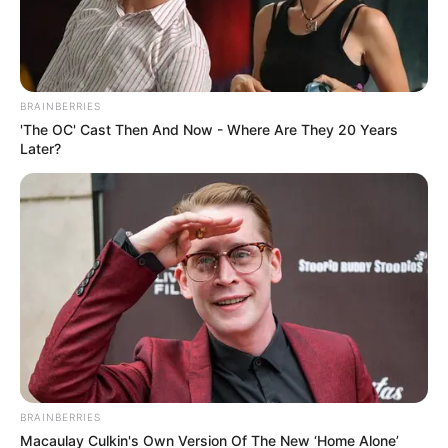
BRAINBERRIES
'The OC' Cast Then And Now - Where Are They 20 Years
Later?
LIHAT ARTIKEL LAINNYA
BRAINBERRIES
Alyshia Barragan
Mama-Mama Pengejar
Macaulay Culkin's Own Version Of The New ‘Home Alone’