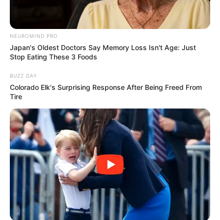
Kekayaan
Tidak diketahui pasti berapa total kekayaan Jamiatul Adewiyah,
NEUROMIND PRO
kekayaannya berasal dari kariernya sebagai TikToker dan
Japan's Oldest Doctors Say Memory Loss Isn't Age: Just
Stop Eating These 3 Foods
selebgram.
BUZZ DAY
Colorado Elk's Surprising Response After Being Freed From
Tire