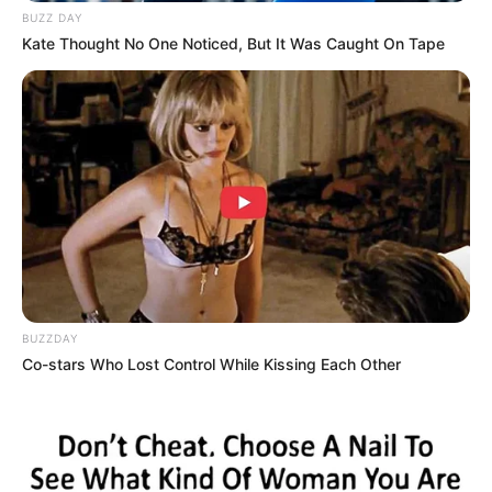
BUZZ DAY
Kate Thought No One Noticed, But It Was Caught On Tape
Kontroversi
–
Fakta Menarik
Awalnya membuat konten tanpa memakai hijab tapi kemudian
memakai hijab hingga sekarang.
Pemilik skincara J’DAZ Beauty.
BUZZDAY
Merupakan brand ambassador dari Sewa Apartemen Mks,
Co-stars Who Lost Control While Kissing Each Other
Nufaceid, Top Beauty Makassar, Secretclean Id.
Pernah bepergian ke Jawa seperti Bandung, Bogor, Jakarta,
Yogyakarta, Surakarta.
Baca juga:
Biodata, Profil, dan Fakta Bang Dep