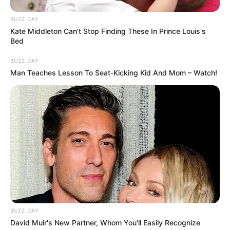
BUZZ DAY
Kate Middleton Can't Stop Finding These In Prince Louis's
10 Desain Kanopi Tempat
Bed
Tidur, Serasa Beristirahat di
Kamar Raja
BUZZ DAY
Man Teaches Lesson To Seat-Kicking Kid And Mom – Watch!
Tampil Lebih Modern, 7 Potret
Hasil Renovasi Rumah Berusia
90 Tahun
BUZZ DAY
David Muir's New Partner, Whom You'll Easily Recognize