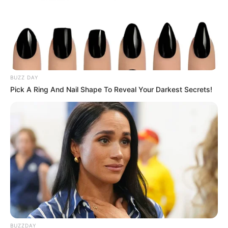
Quotes
–
FAQ
BUZZ DAY
Siapa Jamiatul Adewiyah Amrullah Putrii
?
Pick A Ring And Nail Shape To Reveal Your Darkest Secrets!
Dia adalah TikToker dan selebragm kelahiran Indonesia.
Siapa nama asli Jamiatul Adewiyah?
Nama aslinya adalah Jamiatul Adewiyah Amrullah Putrii.
Apa yang membuat Jamiatul Adewiyah
menjadi terkenal?
Dia terkenal karena membuat konten di TikTok.
Jamiatul Adewiyah asalnya dari mana?
Dia berasal dari Makassar, Sulawesi Selatan, Indonesia.
BUZZDAY