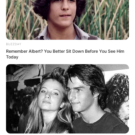
Shenina Cinnamon
Megan Domani
BUZZDAY
Remember Albert? You Better Sit Down Before You See Him
Today
Beby Tsabina
Salshabilla Adriani
TULIS KOMENTAR
Alamat email Anda tidak akan dipublikasikan.
Ruas yang wajib ditandai
*