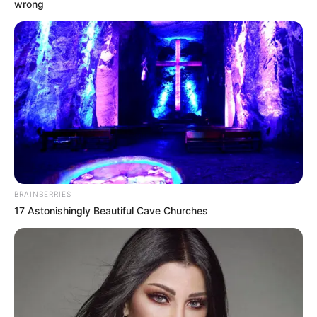
wrong
Ia dikenal sebagai TikToker yang membagikan konten kehidupan
sehari-hari yang diselingi konten make up dan skincare.
Daftar isi
Karier
Jamiatul Adewiyah Amrullah Putrii atau ptr.adewiyah sudah
membuat konten sejak tahun 2018. Awalnya ia membuat konten
random dengan melakukan lip sync menggunakan lagu yang
BRAINBERRIES
sedang hits.
17 Astonishingly Beautiful Cave Churches
Dengan konten-konten yang menarik, ia tak hanya membuat
konten sendirian, ia juga membuat konten bersama dengan teman-
temannya. Tak jarang, ia juga membuat konten bersama dengan
pasangannya.
Dari konten-kontennya tersebut, ia mendapaktan banyak penonton