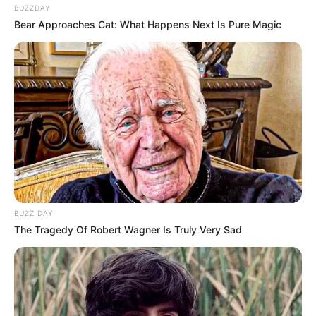
BUZZDAY
Bear Approaches Cat: What Happens Next Is Pure Magic
LIHAT ARTIKEL LAINNYA
Laras Kinanda
Nyimas Ratu Rafa
BUZZ DAY
The Tragedy Of Robert Wagner Is Truly Very Sad