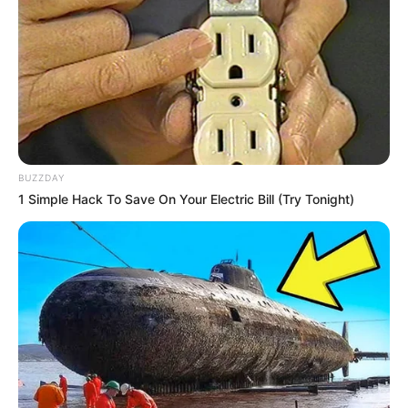
Anti Mainstream, 10 Cara
Membawa Barang Belanjaan
Versi Warga Thailand
BUZZDAY
1 Simple Hack To Save On Your Electric Bill (Try Tonight)
Langka Banget! 10 Pose Lucu
Katak yang Bikin Ketawa
Gemes