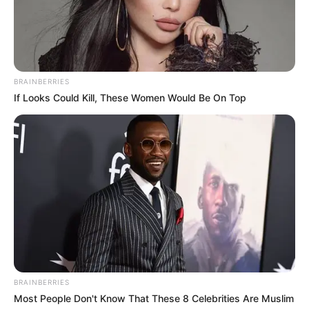
yang kemudian mejadi pengikutnya di TikTok.
Baca selengkapnya
arrow_forward_ios
BRAINBERRIES
If Looks Could Kill, These Women Would Be On Top
Baca juga:
Biodata, Profil, dan Fakta Rivel Sumigar
Mute
BRAINBERRIES
Most People Don't Know That These 8 Celebrities Are Muslim