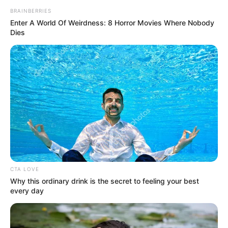
BRAINBERRIES
TikTok:
@ptr.adewiyah_
Enter A World Of Weirdness: 8 Horror Movies Where Nobody
Dies
YouTube: –
Tinggi, Berat & Penampilan Fisik
Tinggi: – cm
Berat: – kg
Golongan Darah: –
Warna Rambut: –
Warna Mata: –
Warna Kulit: –
CTA LOVE
Why this ordinary drink is the secret to feeling your best
Ukuran Tubuh: –
every day
Ukuran Sepatu: –
Ukuran Baju: –