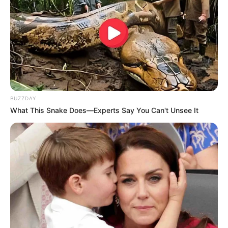
10 Pose Manekin Anti
Mainstream yang Konyol
Banget
BUZZDAY
What This Snake Does—Experts Say You Can't Unsee It
8 Kata Lucu Seputar Malam
Minggu ala Jomblo yang Bikin
Ngenes