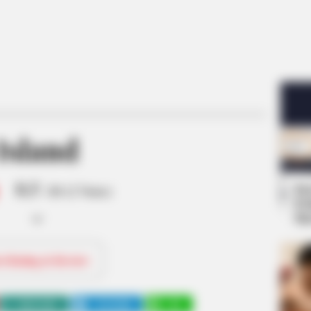
Island
8.5
Se
/10 (2 Votes)
Pe
Me
ri Rating & Review
WHATSAPP
TELEGRAM
LINE