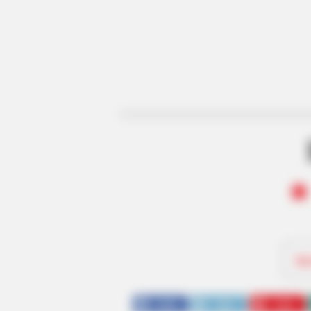
Be
SHARE
TWEET
SHARE