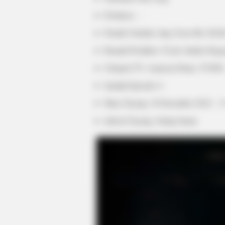
Produser: –
Penulis Naskah: Jang Yoon Mi, Oh 
Rumah Produksi: YLab, Studio Drago
Channel TV: Amazon Prime, TVING
Jumlah Episode: 6
Masa Tayang: 30 Desember 2022 – 13
CTA LOVE
Why this ordinary drink is the secr
Jadwal Tayang: Setiap Jumat
every day