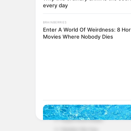
every day
BRAINBERRIES
Enter A World Of Weirdness: 8 Hor
Movies Where Nobody Dies
Detail
Judul: Island / 아일랜드
Judul Lain: Aillaendeu
Genre: Drama, Thriller, Fantasi, Horo
Negara: Korea Selatan
Sutradara: Bae Jong