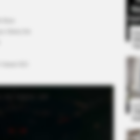
Bo Hyun
n, Gilstory Ent
8 
Mi
Ng
 Januari 2022
BRAINBERRIES
et to feeling your best
This Movie Is The Main 
Russia
10
Ti
Ka