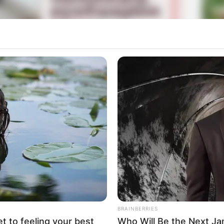
La
Ka
Ge
oo
, dan
Sung Joon
sebagai pemeran utama lainnya. Lee
r Suckers
(2022).
Mute
a sukses dengan
True Beauty
(2020) dan Sung Joon
o You
(2021).
Am
Pa
Ga
BRAINBERRIES
et to feeling your best
Who Will Be the Next J