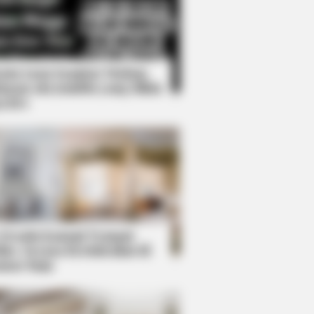
Kata Lucu Seputar Malam
nggu ala Jomblo yang Bikin
enes
Reason Ukraine Has Not Lost To
 Desain Kanopi Tempat
dur, Serasa Beristirahat di
mar Raja