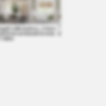
BERRIES
en Sins: 15 Bible Prohibited Acts
All Commit!
mpil Lebih Modern, 7 Potret
sil Renovasi Rumah Berusia
 Tahun