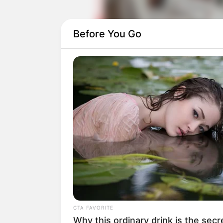
Before You Go
Selain itu, ada
Lee Da Hee
,
Cha Eun W
Da Hee pernah membintangi
Love Is fo
Sementara itu, Cha Eun Woo sebelumny
pernah sukses dengan
Casting a Spell t
Daftar isi
CTA FAVORITE
Why this ordinary drink is the secr