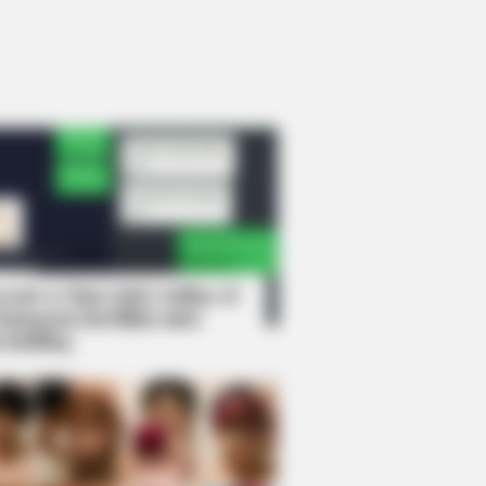
rem! 9 Chat Ojek Online &
langgan Ini Bikin Auto
rinding