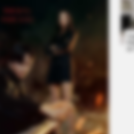
CTA FAVORITE
BRAIN
Why this ordinary drink is the secret
Hidd
to feeling your best every day
We 
Ta
Ha
90