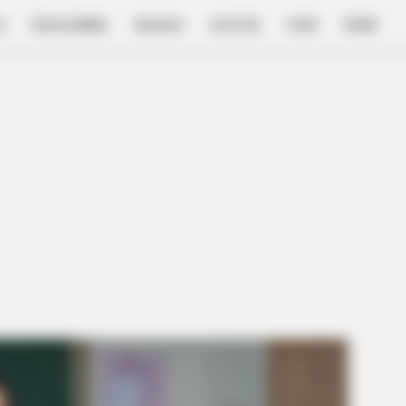
E
FILM & SERIES
NGAKAK
QUOTES
HYPE
MORE