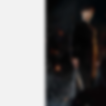
CTA LOVE
Why everything you thought you
knew about water might be wrong