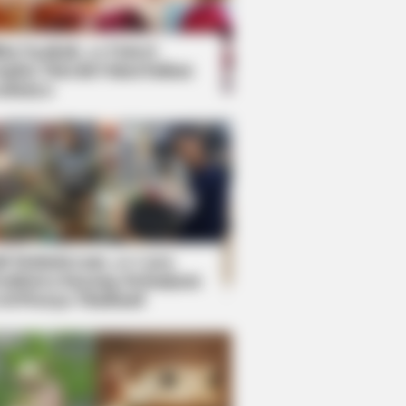
kin Ngakak, 10 Potret
splay Murah Pakai Bahan
adanya
ti Mainstream, 10 Cara
mbawa Barang Belanjaan
rsi Warga Thailand