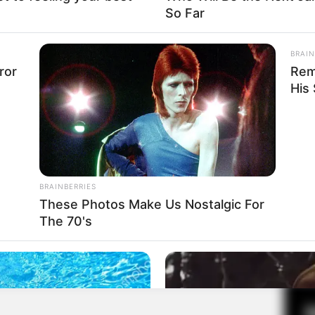
So Far
BRAIN
Fa
ror
Rem
Di
His
Ng
BRAINBERRIES
These Photos Make Us Nostalgic For
The 70's
10
Ma
Ba
r