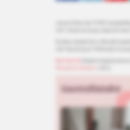
Amazon Prime dan TVING menghadirka
2022. Drama ini tayang setiap hari Jumat
Kisahnya diambil dari webkomik berjudu
oleh Yang Kyung Il. Webkomik ini taya
Kim Nam Gil
didapuk menjadi pemeran u
Through the Darkness
(2022).