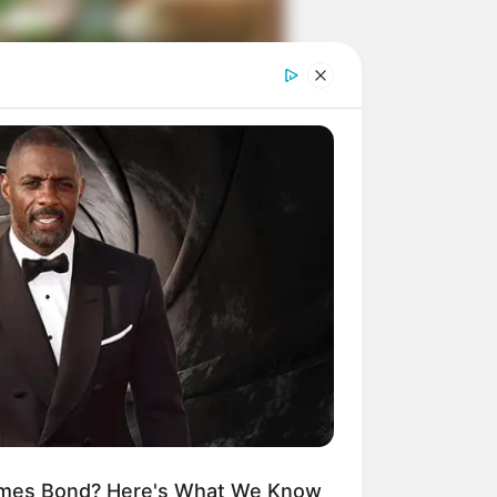
ngka Banget! 10 Pose Lucu
tak yang Bikin Ketawa
mes
byar! 10 Kalimat Baper
kai Bahasa Jawa Ini Bikin
lau Abis
ames Bond? Here's What We Know