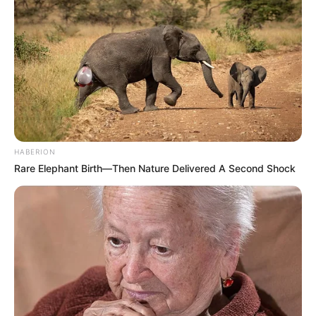
10 OOTD Kondangan
10 Mix & Match Agar
Hijab Celana Jeans, Tetap
Tetap Stylish dengan
Stylish
Celana Jeans
TULIS KOMENTAR
Alamat email Anda tidak akan dipublikasikan.
Ruas yang wajib ditandai
*
HABERION
Rare Elephant Birth—Then Nature Delivered A Second Shock