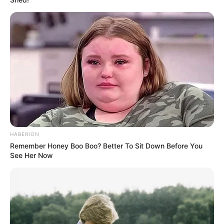
HABERION
Remember Honey Boo Boo? Better To Sit Down Before You
See Her Now
(foto: specialarabia)
6. Sama seperti sebelumnya tapi model satu ini
dilengkapi dengan ripped sehingga cocok dipakai
untuk jalan-jalan