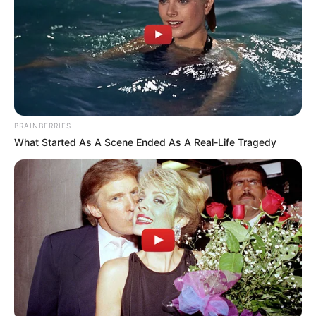
BRAINBERRIES
What Started As A Scene Ended As A Real-Life Tragedy
(foto: pinterest)