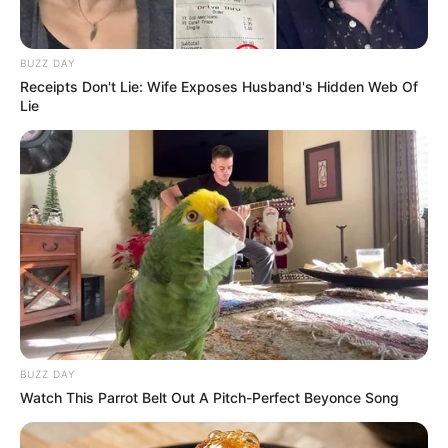
BUZZ DAY
Receipts Don't Lie: Wife Exposes Husband's Hidden Web Of
Lie
BUZZ DAY
Watch This Parrot Belt Out A Pitch-Perfect Beyonce Song