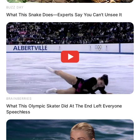
BUZZ DAY
What This Snake Does—Experts Say You Can't Unsee It
(foto: eemh)
BRAINBERRIES
2. Di bagi menjadi dua, bagian depan memiliki tone
What This Olympic Skater Did At The End Left Everyone
lebih terang dibandingkan bagian belakang. Untuk
Speechless
memberikan kesan simpel, pakai kaos saja