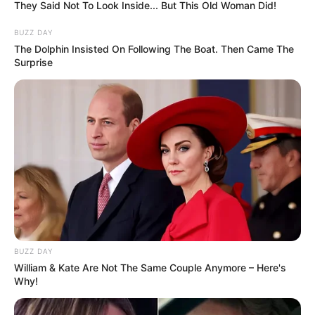
They Said Not To Look Inside... But This Old Woman Did!
BUZZ DAY
The Dolphin Insisted On Following The Boat. Then Came The
Surprise
BUZZ DAY
William & Kate Are Not The Same Couple Anymore – Here's
Why!