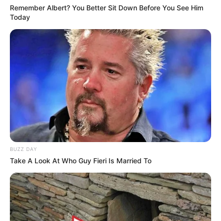
Remember Albert? You Better Sit Down Before You See Him
Today
(foto: fashionnova)
8. Bukan tembelan ya, desain ini memang
menyatukan beberapa tone dalam satu celana dengan
potongan kotak-kotak
BUZZ DAY
Take A Look At Who Guy Fieri Is Married To