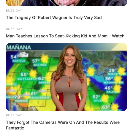
BUZZ DAY
The Tragedy Of Robert Wagner Is Truly Very Sad
BUZZ DAY
Man Teaches Lesson To Seat-Kicking Kid And Mom – Watch!
4. Tak perlu aksesoris, tone terang dan gelap
memberikan nuansa berbeba dipadukan dengan
atasan dan high heels putih
BUZZ DAY
They Forgot The Cameras Were On And The Results Were
Fantastic