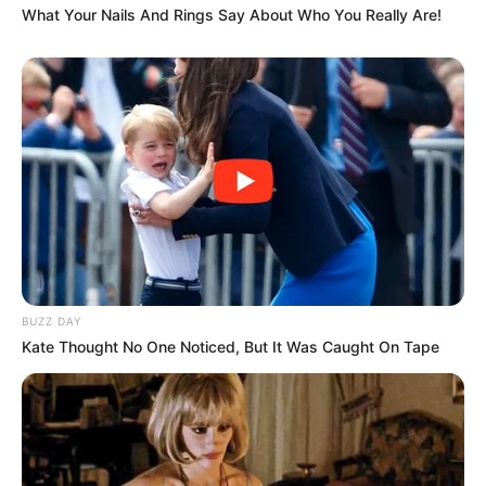
What Your Nails And Rings Say About Who You Really Are!
9. Kalau kamu suka nuansa monokrom, desain
celana ini cocok banget nih. Apalagi dengan atasan
yang senada
BUZZ DAY
Kate Thought No One Noticed, But It Was Caught On Tape