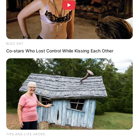
BUZZ DAY
Co-stars Who Lost Control While Kissing Each Other
(foto: specialarabia)
10. Tak hanya bawahan saja, atasan vest ini juga
memiliki two tone yang unik dan terlihat kekinian
abis
TIPS AND LIFE HACKS