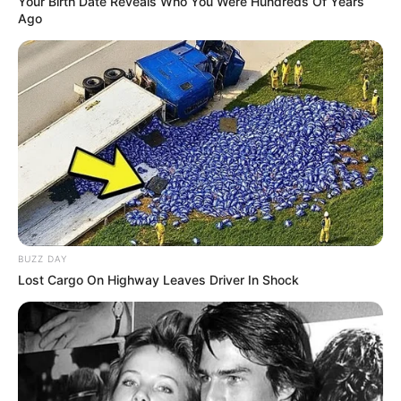
Your Birth Date Reveals Who You Were Hundreds Of Years
Ago
Langka Banget! 10 Pose Lucu
Katak yang Bikin Ketawa
Gemes
BUZZ DAY
Lost Cargo On Highway Leaves Driver In Shock
Ambyar! 10 Kalimat Baper
Pakai Bahasa Jawa Ini Bikin
Galau Abis