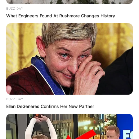
BUZZ DAY
What Engineers Found At Rushmore Changes History
BUZZ DAY
Ellen DeGeneres Confirms Her New Partner
STYLE
Tampil Beda, 10 Inspirasi