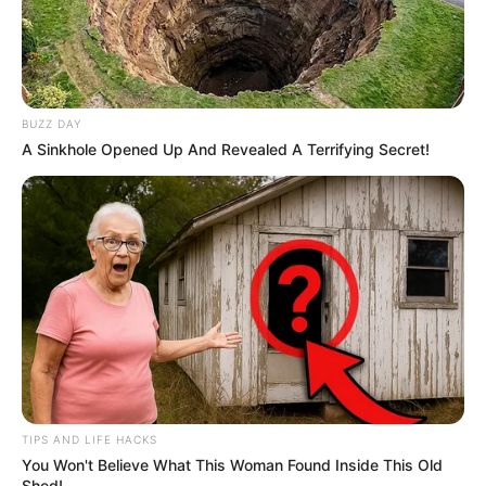
(foto: pinterest)
5. Beda lagi dengan satu ini nih, perbedaan warna
dibagi antara kaki kanan dan kiri. Stylish maksimal
deh
BUZZ DAY
A Sinkhole Opened Up And Revealed A Terrifying Secret!
TIPS AND LIFE HACKS
You Won't Believe What This Woman Found Inside This Old
Shed!