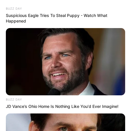
BUZZ DAY
Suspicious Eagle Tries To Steal Puppy - Watch What
Happened
HOME
INSPIRASI
STYLE
FILM &
NGAKAK
QUOTES
HYPE
MORE
SERIES
BUZZ DAY
JD Vance’s Ohio Home Is Nothing Like You'd Ever Imagine!