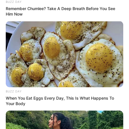
lho.
BUZZ DAY
Remember Chumlee? Take A Deep Breath Before You See
Celana jeans two tone ini sangat cocok dipakai dengan atasan kaos
Him Now
ataupun kemeja. Kamu juga bisa tambahkan aksesoris agar tidak
terlihat monoton.
Baca juga:
10 OOTD Celana Corduroy, Nyaman & Kece
Maksimal
Baca selengkapnya
arrow_forward_ios
BUZZ DAY
When You Eat Eggs Every Day, This Is What Happens To
Your Body
1. Perbedaan warna pada bagian bawah memberikan