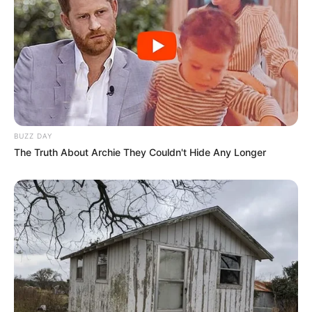
BUZZ DAY
The Truth About Archie They Couldn't Hide Any Longer
Serem! 9 Chat Ojek Online &
Pelanggan Ini Bikin Auto
Merinding