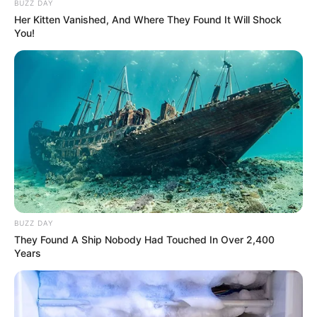
BUZZ DAY
Her Kitten Vanished, And Where They Found It Will Shock
You!
BUZZ DAY
They Found A Ship Nobody Had Touched In Over 2,400
Years
(foto: syakirfilms)