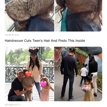
HABERION
Hairdresser Cuts Teen's Hair And Finds This Inside
HERBEAUTY