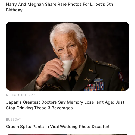
Harry And Meghan Share Rare Photos For Lilibet's 5th
Birthday
NEUROMIND PRO
Japan's Greatest Doctors Say Memory Loss Isn't Age: Just
Serem! 9 Chat Ojek Online &
Stop Drinking These 3 Beverages
Pelanggan Ini Bikin Auto
Merinding
BUZZDAY
Groom Splits Pants In Viral Wedding Photo Disaster!