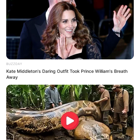
Sukma
BUZZDAY
Dia Bukan Ibu
Darah Nyai
Kate Middleton's Daring Outfit Took Prince William's Breath
Away
Andai Ibu Tidak Menikah
Dengan Ayah