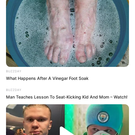
berperan dalam web series berjudul
Have a Nice Date
(2022)
dan Cut Mini, aktor dalam film
Ketika Berhenti di Sini
(2023).
Baca selengkapnya
arrow_forward_ios
BUZZDAY
What Happens After A Vinegar Foot Soak
BUZZDAY
Daftar isi
Man Teaches Lesson To Seat-Kicking Kid And Mom – Watch!
Mute
Detail
Judul: Imam Tanpa Makmum