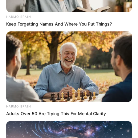
Aimee sebagai Lingling
Dharty Manulang sebagai Tante Mariam
HARMO BRAIN
Bertha Julianti sebagai Zaenab
Keep Forgetting Names And Where You Put Things?
Jasmine Elfira
sebagai Virgo
Chanceline sebagai Hana
OS
T (Original Soundtrack)
–
Trailer
HARMO BRAIN
Adults Over 50 Are Trying This For Mental Clarity