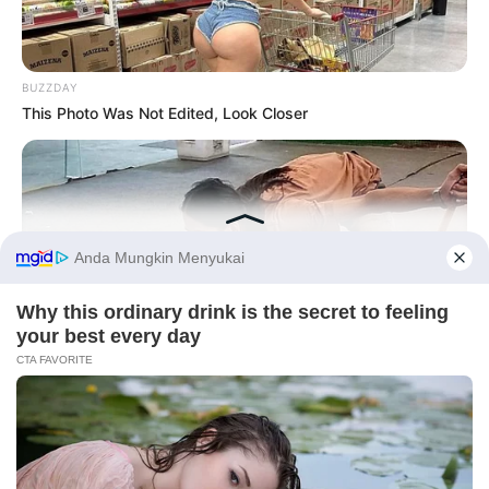
BUZZDAY
This Photo Was Not Edited, Look Closer
Before You Go
PRIVACY POLICY
DISCLAIMER
HUBUNGI KAMI
IKLAN
BUZZDAY
A Dying Cobra Crawled Up To The People: This Is What They
Did