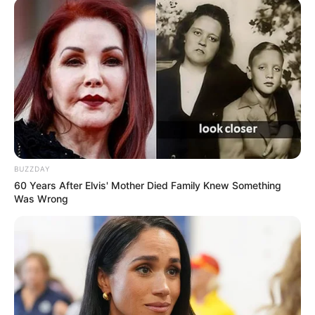
Bikin Ngakak, 10 Potret
Cosplay Murah Pakai Bahan
Seadanya
BUZZDAY
60 Years After Elvis' Mother Died Family Knew Something
Was Wrong
Anti Mainstream, 10 Cara
Membawa Barang Belanjaan
Versi Warga Thailand