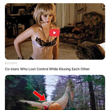
BUZZDAY
Co-stars Who Lost Control While Kissing Each Other
Imam Tanpa Makmum