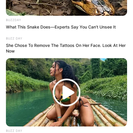
1 ULASAN
BUZZDAY
What This Snake Does—Experts Say You Can't Unsee It
Ayuni
BUZZ DAY
15 Oktober 2023 at 18:38
She Chose To Remove The Tattoos On Her Face. Look At Her
Now
Romantis banget
Cerita
7/10
Pemain
9/10
Akting
7/10
Musik
8/10
Balas
ULASAN
Alamat email Anda tidak akan dipublikasikan.
Ruas yang wajib ditandai
*
BUZZ DAY