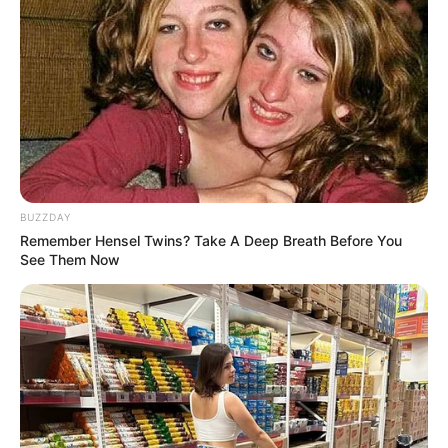
Kamar Raja
Tampil Lebih Modern, 7 Potret
BUZZDAY
Hasil Renovasi Rumah Berusia
Remember Hensel Twins? Take A Deep Breath Before You
90 Tahun
See Them Now