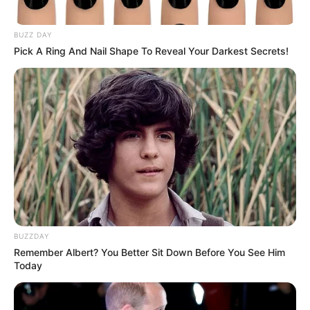
BUZZ DAY
Pick A Ring And Nail Shape To Reveal Your Darkest Secrets!
LIHAT ARTIKEL LAINNYA
Kang Solah from Kang
Tukar Takdir
Mak x Nenek Gayung
BUZZDAY
Remember Albert? You Better Sit Down Before You See Him
Today