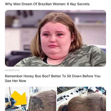
Why Men Dream Of Brazilian Women: 6 Key Secrets
Rating
Cerita
Pemain
HABERION
Remember Honey Boo Boo? Better To Sit Down Before You
See Her Now
Akting
Musik