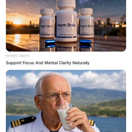
HARMO BRAIN
Support Focus And Mental Clarity Naturally
TAGS
FILM INDONESIA
IMAM TANPA MAKMUM