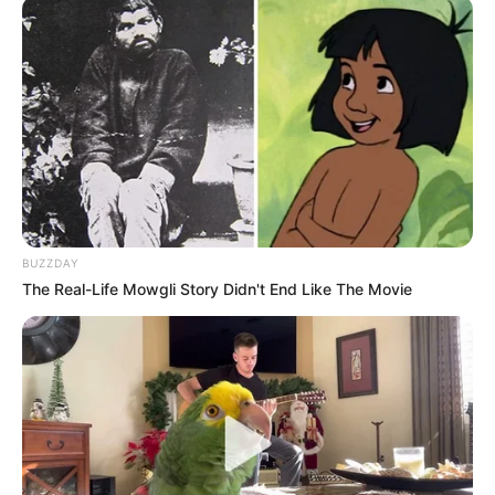
Fail! 10 Potret Makanan Gagal
Dimasak yang Bikin Kamu
Nggak Selera
BUZZDAY
The Real-Life Mowgli Story Didn't End Like The Movie
10 Pose Manekin Anti
Mainstream yang Konyol
Banget