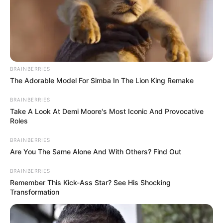
Langka Banget! 10 Pose Lucu
BRAINBERRIES
Katak yang Bikin Ketawa
The Adorable Model For Simba In The Lion King Remake
Gemes
BRAINBERRIES
Take A Look At Demi Moore's Most Iconic And Provocative
Roles
BRAINBERRIES
Are You The Same Alone And With Others? Find Out
BRAINBERRIES
Ambyar! 10 Kalimat Baper
Remember This Kick-Ass Star? See His Shocking
Transformation
Pakai Bahasa Jawa Ini Bikin
Galau Abis