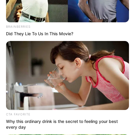
Kewarganegaraannya adalah Indonesia.
TAGS
IKRAM RIZAL
SELEBGRAM
SELEBRITI INDONESIA
TIKTOKER
BRAINBERRIES
Did They Lie To Us In This Movie?
CTA FAVORITE
Why this ordinary drink is the secret to feeling your best
every day