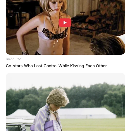
0
VOTE
fans love
Tanggal Lahir:
Tempat Lahir:
28 Juli
1993
Bandar Lampung
,
Indonesia
Umur:
Profesi:
33 Tahun
Selebgram
,
TikToker
BUZZ DAY
Co-stars Who Lost Control While Kissing Each Other
Edit
Ikram Rizal atau Kribo TikTok adalah seorang TikToker dan
selebgram yang berasal dari Lampung, Indonesia.
Ia populer dengan ciri khasnya yaitu rambut kribo dan sering
membuat konten-konten yang kocak dan bikin tertawa.