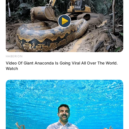
Keluarga
Ayah: –
Ibu: –
Saudara Laki-laki: –
Saudara Perempuan: –
HABERION
Video Of Giant Anaconda Is Going Viral All Over The World.
Pacar
Watch
–
Kekayaan
Tidak diketahui pasti berapa total kekayaan Ikram Rizal,
kekayaannya berasal dari kariernya sebagai TikToker dan
selebgram.