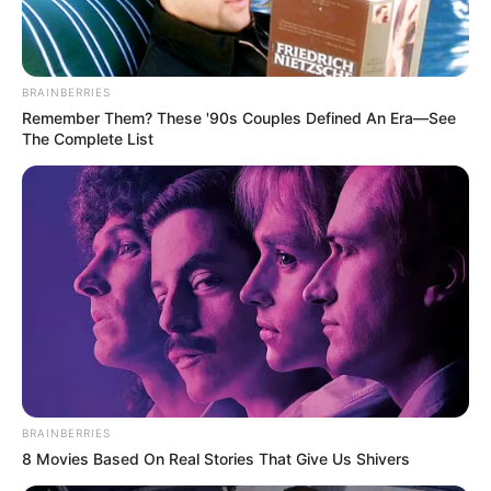
Beby Tsabina
Salshabilla Adriani
BRAINBERRIES
Remember Them? These '90s Couples Defined An Era—See
The Complete List
TULIS KOMENTAR
Alamat email Anda tidak akan dipublikasikan.
Ruas yang wajib ditandai
*
BRAINBERRIES
8 Movies Based On Real Stories That Give Us Shivers