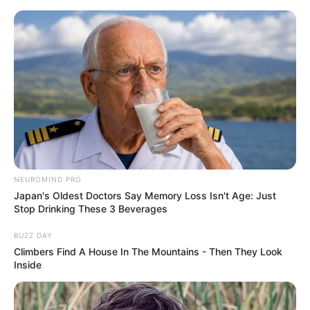
HOME
INSPIRASI
STYLE
FILM &
NGAKAK
QUOTES
HYPE
MORE
SERIES
NEUROMIND PRO
Japan's Oldest Doctors Say Memory Loss Isn't Age: Just
Stop Drinking These 3 Beverages
BUZZ DAY
Climbers Find A House In The Mountains - Then They Look
Inside