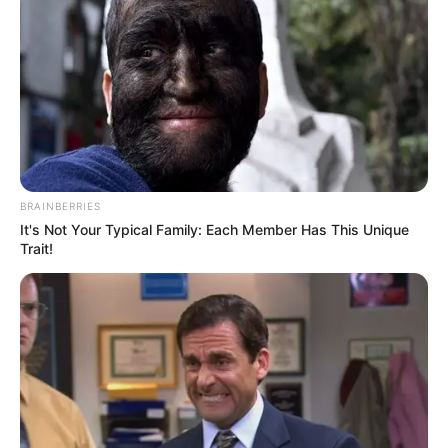
Fail! 10 Potret Makanan Gagal
Dimasak yang Bikin Kamu
Nggak Selera
BRAINBERRIES
It's Not Your Typical Family: Each Member Has This Unique
Trait!
10 Pose Manekin Anti
Mainstream yang Konyol
Banget