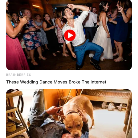
Tampil Lebih Modern, 7 Potret
Hasil Renovasi Rumah Berusia
90 Tahun
BRAINBERRIES
These Wedding Dance Moves Broke The Internet