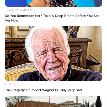
HEALTHYREHABCARE
Do You Remember Her? Take A Deep Breath Before You See
Her Now
(foto: instagram/ikram_afro)
Biodata & Profil
BUZZ DAY
The Tragedy Of Robert Wagner Is Truly Very Sad
Nama Lengkap: Ikram Rizal Attamimi
Nama Panggung: Afro TikTok, Ikram Afro