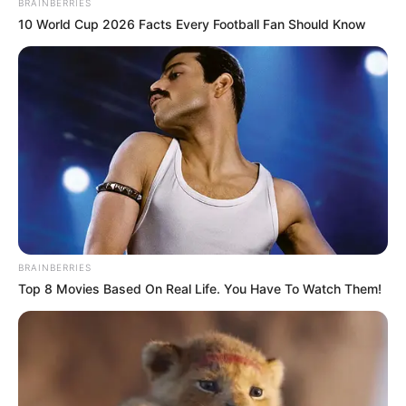
BRAINBERRIES
10 World Cup 2026 Facts Every Football Fan Should Know
Bikin Ngakak, 10 Potret
Cosplay Murah Pakai Bahan
Seadanya
BRAINBERRIES
Top 8 Movies Based On Real Life. You Have To Watch Them!
Anti Mainstream, 10 Cara
Membawa Barang Belanjaan
Versi Warga Thailand