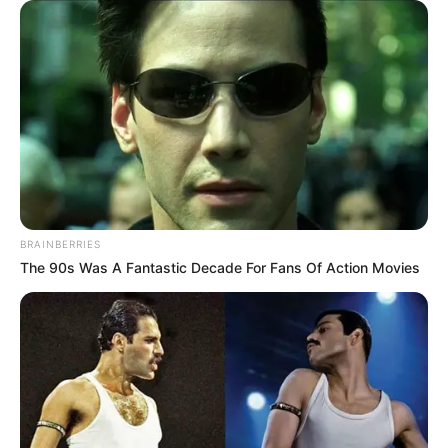
Agamanya adalah Islam.
Berapa tingginya
?
Tidak diketahui berapa tingginya.
Siapa orang tuanya
?
Dia tidak mengungkapkan nama ayah dan ibunya.
Apakah ia
sudah menikah?
Dia belum menikah. Tidak ada informasi apakah dia sedang
BRAINBERRIES
menjalin hubungan atau tidak.
The 90s Was A Fantastic Decade For Fans Of Action Movies
Siapa mantan pacarnya
?
Tidak diketahui siapa mantan pacarnya.
Berapa Kekayaannya
?
Tidak diketahui pasti berapa kekayaan bersihnya.
Apa kewarganegaraannya?