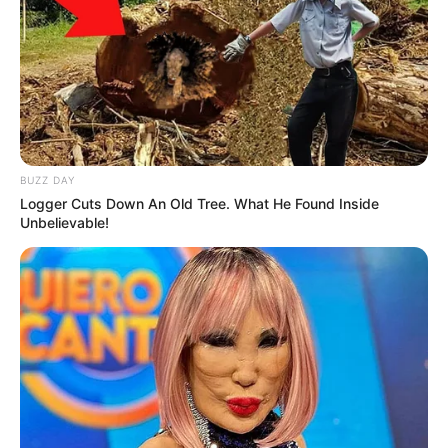
BUZZ DAY
Baca juga:
Biodata, Profil, dan Fakta Naila Muthia Dinilla
Logger Cuts Down An Old Tree. What He Found Inside
Unbelievable!
Mute