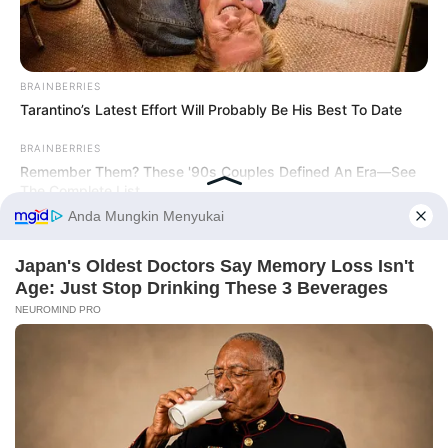
BRAINBERRIES
Tarantino’s Latest Effort Will Probably Be His Best To Date
BRAINBERRIES
Remember Them? These '90s Couples Defined An Era—See
The Complete List
Before You Go
PRIVACY POLICY
DISCLAIMER
HUBUNGI KAMI
IKLAN