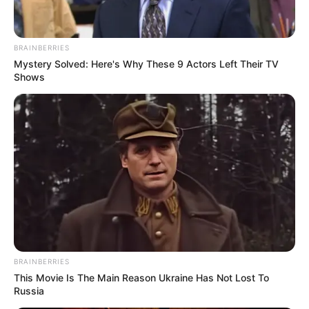
BRAINBERRIES
Mystery Solved: Here's Why These 9 Actors Left Their TV
Shows
8 Kata Lucu Seputar Malam
Minggu ala Jomblo yang Bikin
Ngenes
BRAINBERRIES
10 Desain Kanopi Tempat
This Movie Is The Main Reason Ukraine Has Not Lost To
Tidur, Serasa Beristirahat di
Russia
Kamar Raja