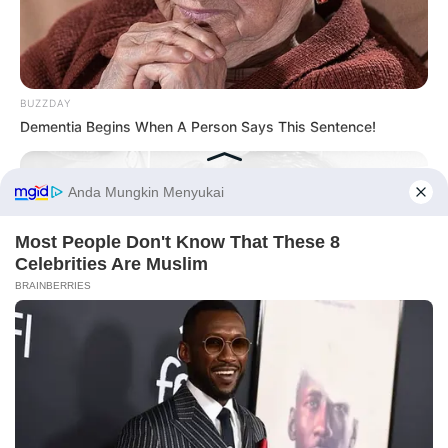
Ambyar! 10 Kalimat Baper
Pakai Bahasa Jawa Ini Bikin
Galau Abis
BUZZDAY
Dementia Begins When A Person Says This Sentence!
Before You Go
Fail! 10 Potret Makanan Gagal
Dimasak yang Bikin Kamu
Nggak Selera
BUZZDAY
Everybody Wanted To Date Her In The 80s & This Is Her
Recently