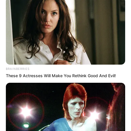
Usamah Zaid Yasin sebagai Karya
Usamah Zaid Yasin sebagai Zain
Shafiq Isa sebagai Ghaz
Aina Nadzir sebagai Dayang
OST (Original Soundtrack)
Pengganas. Cepat! Cepat! Cepat!
– Azri Yunus
BRAINBERRIES
Kamu Patut Berasa Bangga
– Hakim Kamal
These 9 Actresses Will Make You Rethink Good And Evil!
Siapa Nak Makan Satay?
– Hakim Kamal
Ali’s Lullaby (Music Box)
– Azri Yunus
Cyberaya
– Hakim Kamal
HQ M.A.T.A
– Azri Yunus, Hakim Kamal
Kejar Abang Bear!
– Azri Yunus, Hakim Kamal