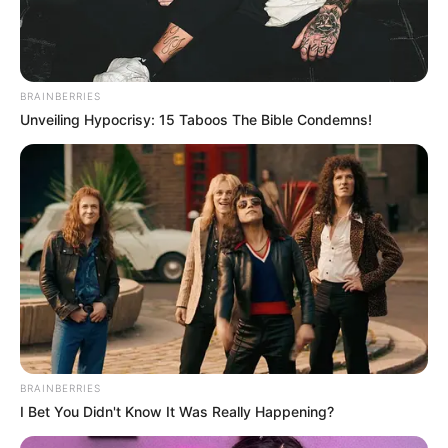
https://youtu.be/4hxAmB52nCw
TAGS
ANIMASI MALAYSIA
EJEN ALI
BRAINBERRIES
Unveiling Hypocrisy: 15 Taboos The Bible Condemns!
BRAINBERRIES
I Bet You Didn't Know It Was Really Happening?