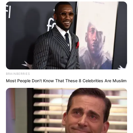
ULASAN
Alamat email Anda tidak akan dipublikasikan.
Ruas yang wajib ditandai
*
BRAINBERRIES
Most People Don't Know That These 8 Celebrities Are Muslim
Rating
Cerita
Pemain
Akting