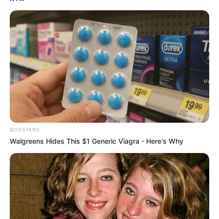
Dos
Anggota Numeros yang muncul paling awal dan berhasil
membobol markas MATA serta mencuri IRIS.
Trez
Pria bertubuh besar dengan lengan cybernetic yang
memungkinkannya mengangkat beban 10 kali lebih berat dari
manusia normal.
Cinco
Penemu khusus MATA yang menciptakan senjata, jas, dan
perangkat untuk agen MATA.
BOOSTARO
Seis dan Siete
Walgreens Hides This $1 Generic Viagra - Here's Why
Sepasang anak kembar yang berbagi senjata yang sama, bola
sepak yang menghasilkan benturan tinggi saat ditendang ke
sasaran.
Ocho
Robot yang menguasai mikrobug. Gerakan dan serangannya
menggunakan mikrobug dikendalikan oleh Cinco.