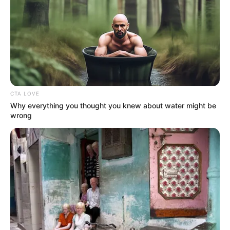
-
/10 (- Votes)
Beri Rating & Review
CTA LOVE
Why everything you thought you knew about water might be
wrong
Edit
Ejen Ali
merupakan sebuah
serial animasi
asal Malaysia yang
tayang di TV3 mulai 8 April 2016.
Kisah yang diangkat dalam animasi ini sebenarnya datang dari ide
Usamah Zaid Yasin selaku sutradara setelah mendirikan WAU
Animation pada tahun 2013.
Sementara itu, produksi animasi ini membutuhkan durasi sekitar