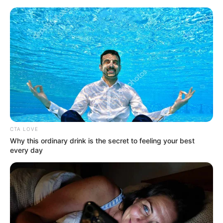
HOME
INSPIRASI
STYLE
FILM &
NGAKAK
QUOTES
HYPE
MORE
SERIES
CTA LOVE
Why this ordinary drink is the secret to feeling your best
every day