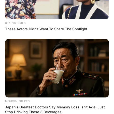
Serem! 9 Chat Ojek Online &
Pelanggan Ini Bikin Auto
Merinding
BRAINBERRIES
These Actors Didn't Want To Share The Spotlight
Bikin Ngakak, 10 Potret
Cosplay Murah Pakai Bahan
Seadanya
NEUROMIND PRO
Japan's Greatest Doctors Say Memory Loss Isn't Age: Just
Stop Drinking These 3 Beverages