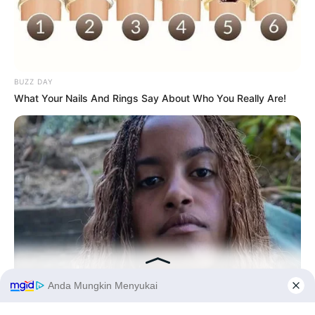
BUZZ DAY
What Your Nails And Rings Say About Who You Really Are!
BUZZ DAY
Malia Obama's Transformation Is A Sight To See