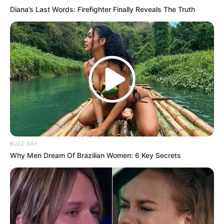
Boss Natpongpon Suddee
Diana’s Last Words: Firefighter Finally Reveals The Truth
OST (Original Soundtrack)
–
Trailer
BUZZ DAY
Why Men Dream Of Brazilian Women: 6 Key Secrets