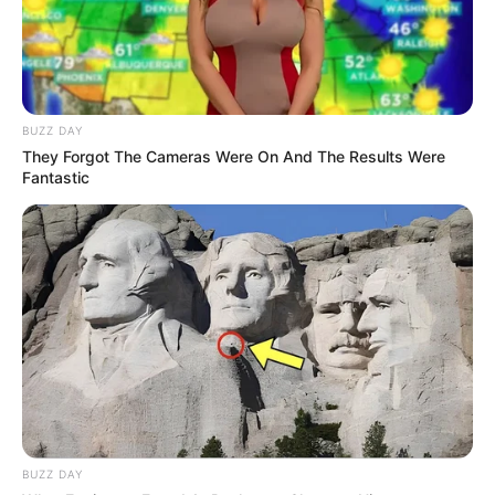
BUZZ DAY
10 Pose Manekin Anti
They Forgot The Cameras Were On And The Results Were
Mainstream yang Konyol
Fantastic
Banget
8 Kata Lucu Seputar Malam
Minggu ala Jomblo yang Bikin
Ngenes
BUZZ DAY