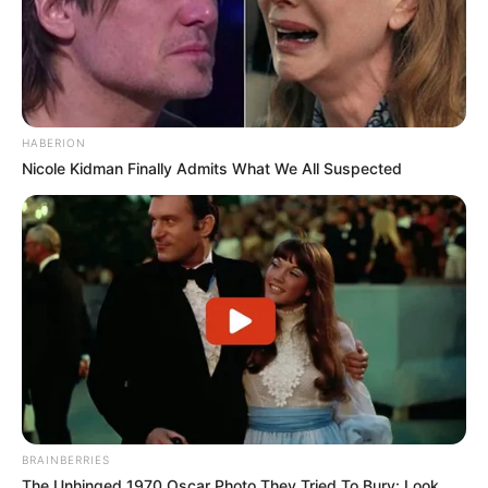
TAGS
DHEVAPROM: PHON CHEEWAN
DRAMA THAILAND
HABERION
Nicole Kidman Finally Admits What We All Suspected
BRAINBERRIES
The Unhinged 1970 Oscar Photo They Tried To Bury: Look