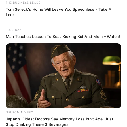
Musik
7/10
THE BUSINESS LEADS
Balas
Tom Selleck's Home Will Leave You Speechless - Take A
Look
ULASAN
BUZZ DAY
Alamat email Anda tidak akan dipublikasikan.
Ruas yang wajib ditandai
*
Man Teaches Lesson To Seat-Kicking Kid And Mom – Watch!
Rating
Cerita
NEUROMIND PRO
Japan's Oldest Doctors Say Memory Loss Isn't Age: Just
Pemain
Stop Drinking These 3 Beverages