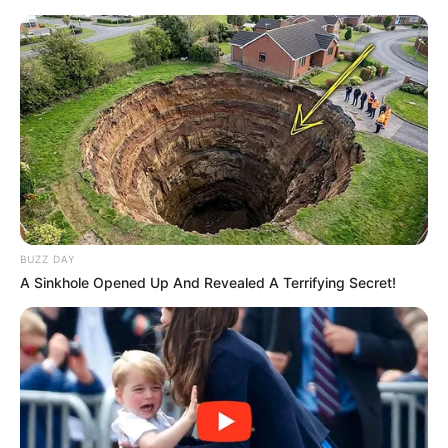
Akting
Musik
BUZZ DAY
A Sinkhole Opened Up And Revealed A Terrifying Secret!