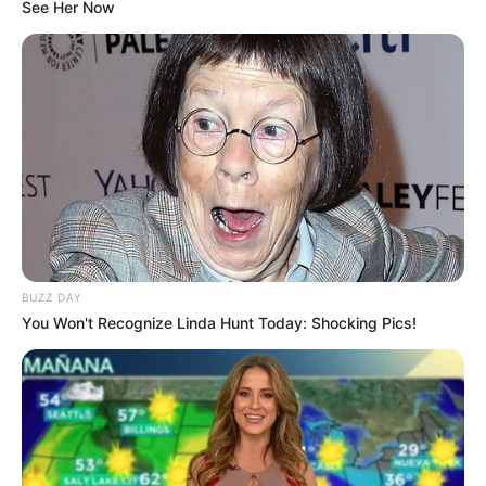
See Her Now
Ambyar! 10 Kalimat Baper
Pakai Bahasa Jawa Ini Bikin
Galau Abis
BUZZ DAY
You Won't Recognize Linda Hunt Today: Shocking Pics!
Fail! 10 Potret Makanan Gagal
Dimasak yang Bikin Kamu
Nggak Selera