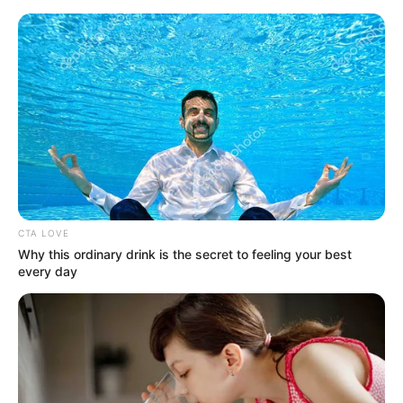
HOME
INSPIRASI
STYLE
FILM &
NGAKAK
QUOTES
HYPE
MORE
SERIES
CTA LOVE
Why this ordinary drink is the secret to feeling your best
every day