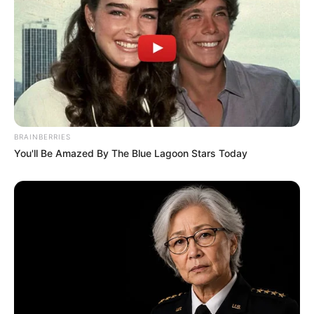
Akhirnya, Cheewan memesan penerbangan khusus untuk mereka.
Hingga lambat laun, Saruj yang jatuh hati pada Cheewan.
Pemeran Utama
Kao Noppakao Dechaphatthanakun sebagai Saruj Juthathep
Sekretaris dari diplomat Thailand yang ada di Italia.
PP Punpreedee Khumprom Rodsawat sebagai Cheewan
BRAINBERRIES
Wongnakhorn
You'll Be Amazed By The Blue Lagoon Stars Today
Mahasiswi yang diminta mencarikan jodoh untuk Saruj.
Pemeran Pendukung
Saint Suppapong Udomkaewkanjana sebagai “Phum”
Ronnaphum Juthathep
Creamy Ploypapas Isarapongporn sebagai “Cheewa”
Porncheewa Dhevaprom
Tao Sarocha Watittapan sebagai “Rasa” Wanrasa Juthathep /