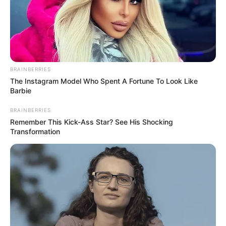
Judul: Dhevaprom: Phon Cheewan / ดวงใจเทวพรหม: พรชีวัน
Judul lain: Duang Jai Thewaphrom: Phon Cheewan / Duang Jai
Thewaphrom 5 / Pon Cheewan / Phon Chiwan
Genre: Romansa
Negara: Thailand
BRAINBERRIES
The Instagram Model Who Spent A Fortune To Look Like
Sutradara: King Somching Srisupap
Barbie
Produser: –
BRAINBERRIES
Penulis Naskah: –
Remember This Kick-Ass Star? See His Shocking
Transformation
Rumah Produksi: –
Channel TV: Netflix
Jumlah Episode: 10
Masa Tayang: Mulai 27 Juli 2024
Jadwal Tayang: Setiap Jumat – Minggu