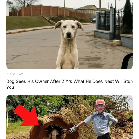
Serem! 9 Chat Ojek Online &
Pelanggan Ini Bikin Auto
Merinding
BUZZ DAY
Dog Sees His Owner After 2 Yrs What He Does Next Will Stun
You
Bikin Ngakak, 10 Potret
Cosplay Murah Pakai Bahan
Seadanya