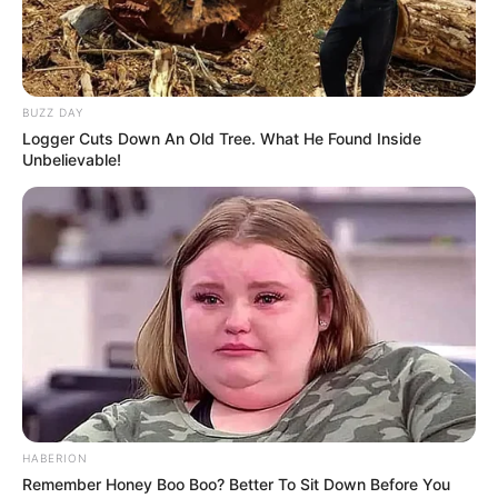
Anti Mainstream, 10 Cara
BUZZ DAY
Membawa Barang Belanjaan
Logger Cuts Down An Old Tree. What He Found Inside
Versi Warga Thailand
Unbelievable!
Langka Banget! 10 Pose Lucu
Katak yang Bikin Ketawa
Gemes
HABERION
Remember Honey Boo Boo? Better To Sit Down Before You