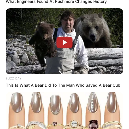
What Engineers Found At Rushmore Changes History
10 Desain Kanopi Tempat
Tidur, Serasa Beristirahat di
Kamar Raja
BUZZ DAY
This Is What A Bear Did To The Man Who Saved A Bear Cub
Tampil Lebih Modern, 7 Potret
Hasil Renovasi Rumah Berusia
90 Tahun