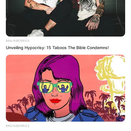
7.5
/10 (1 Votes)
Beri Rating & Review
BRAINBERRIES
Unveiling Hypocrisy: 15 Taboos The Bible Condemns!
Edit
Netflix resmi menghadirkan drama Thailand berjudul
Dhevaprom:
Phon Cheewan
mulai 27 Juli 2024. Drama ini tayang pada hari
Jumat hingga Minggu.
Kao Noppakao Dechaphatthanakun menjadi salah satu pemeran
utama di sini. Kao sebelumnya sukses dengan drama
Dhevaprom:
Dujupsorn
(2024).
BRAINBERRIES