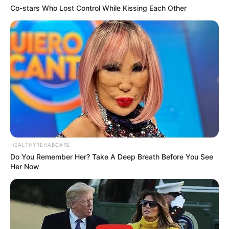
Co-stars Who Lost Control While Kissing Each Other
LIHAT ARTIKEL LAINNYA
6th Sense Agency
The Legend of Nang Nak
HEALTHYREHABCARE
Do You Remember Her? Take A Deep Breath Before You See
Her Now
4 Minutes
Yesterday Wife