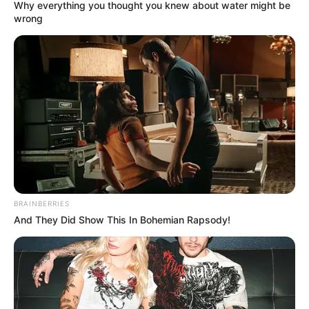
Why everything you thought you knew about water might be
wrong
BRAINBERRIES
And They Did Show This In Bohemian Rapsody!
Dhevaprom: Phon Cheewan