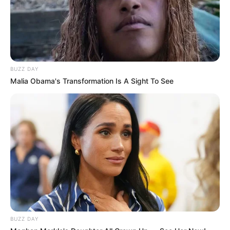
9 Desain Detail Barang
Manfaatkan Ruang
Sangat Membantu, Jadi
Kosong, 10 Desain
Lebih Mudah Deh
Tangga Minimalis yang
Multifungsi
BUZZ DAY
Malia Obama's Transformation Is A Sight To See
10 Inspirasi Desain
Ini 10 Ide Desain Kanopi
Undangan Minimalis,
Minimalis yang Sederhana
Tetap Keren Meski Low
& Elegan
Budget
BUZZ DAY