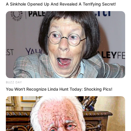
A Sinkhole Opened Up And Revealed A Terrifying Secret!
(foto: shelterness)
5. Tempat kerja atau belajar jadi lebih bersemangat
dengan pemandangan yang indah, bisa menerima
cahaya matahari pagi juga
BUZZ DAY
You Won't Recognize Linda Hunt Today: Shocking Pics!