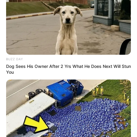
BUZZ DAY
Dog Sees His Owner After 2 Yrs What He Does Next Will Stun
You