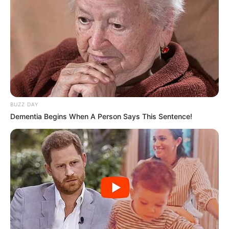
BUZZ DAY
Dementia Begins When A Person Says This Sentence!
(foto: shelterness)
7. Tak hanya perpustakaan, tapi juga bisa jadi tempat
untuk minum teh bersama keluarga, sore hari terasa
lebih hangat