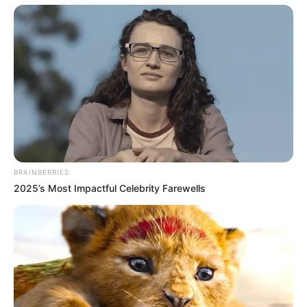
(foto: shelterness)
3. Mencuci piring sambil melihat pekarangan bisa
membuat mood lebih baik, apalagi dihias dengan
banyak tanaman di sekitar
BRAINBERRIES
2025’s Most Impactful Celebrity Farewells