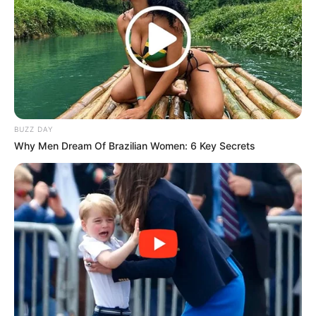
BUZZ DAY
Why Men Dream Of Brazilian Women: 6 Key Secrets
(foto: shelterness)
8. Salah satu keuntungan yang bisa didapatkan
adalah ruang tambahan, bisa menjadi tempat sofa
untuk ruang tamu