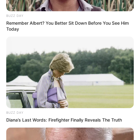
(foto: shelterness)
6. Perpustakaan mini sekaligus jadi tempat membaca
BUZZ DAY
Remember Albert? You Better Sit Down Before You See Him
buku, bisa jadi tempat ternyaman yang ada di rumah
Today
nih
BUZZ DAY
Diana’s Last Words: Firefighter Finally Reveals The Truth