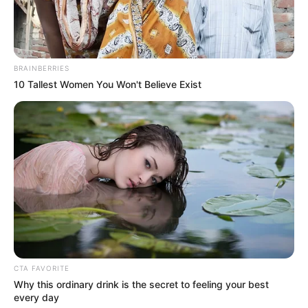
1. Bisa jadi dua fungsi sekaligus, bagian bawah untuk
hewan peliharaan beristirahat, sedangkan bagian atas
Mute
untuk pemiliknya nongkrong
BRAINBERRIES
10 Tallest Women You Won't Believe Exist
CTA FAVORITE
Why this ordinary drink is the secret to feeling your best
every day