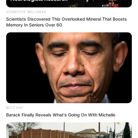
COGNITIVE WELLNESS
Scientists Discovered This Overlooked Mineral That Boosts
Memory In Seniors Over 60
(foto: shelterness)
Baca juga:
10 Desain Rumah Lebah yang Bisa Dibuat
Sendiri, Mudah dan Simpel
Sudah gak bingung lagi kan mau dibuat apa bay window? Selain
mempercantik juga bisa dimanfaatkan untuk berbagai hal.
BUZZ DAY
TAGS
BAY WINDOW
DESAIN
Barack Finally Reveals What's Going On With Michelle