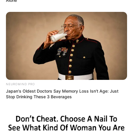
Alone’
NEUROMIND PRO
Japan's Oldest Doctors Say Memory Loss Isn't Age: Just
Stop Drinking These 3 Beverages
4. Tempat ngobrol ternyaman, jangan lupa beri
tempat duduk dengan sofa yang empuk beserta
bantalannya ya