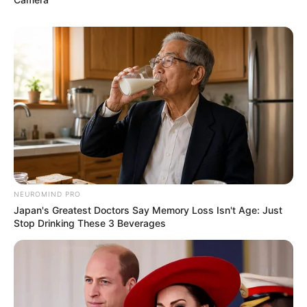
Serem! 9 Chat Ojek Online &
Pelanggan Ini Bikin Auto
Merinding
NEUROMIND PRO
Japan's Greatest Doctors Say Memory Loss Isn't Age: Just
Stop Drinking These 3 Beverages
Bikin Ngakak, 10 Potret
Cosplay Murah Pakai Bahan
Seadanya