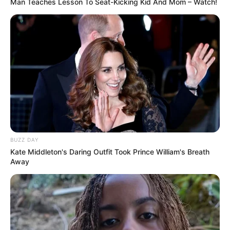
Man Teaches Lesson To Seat-Kicking Kid And Mom – Watch!
BUZZ DAY
Kate Middleton's Daring Outfit Took Prince William's Breath
LIHAT ARTIKEL LAINNYA
Away