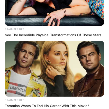
Bay Window untuk Percantik
Ruangan
Penulis:
mira
|
15 Juli 2022
BRAINBERRIES
See The Incredible Physical Transformations Of These Stars
Saat membangun dan merenovasi rumah, banyak detail yang harus
direncanakan. Salah satunya adalah desain jendela yang sangat
dibutuhkan untuk pertukaran udara dan cahaya.
Jika ingin berbeda, jendela bisa didesain dengan banyak cara. Ada
yang memberikan tralis, ada juga yang membuat bay window.
Dimana bay window memiliki bentuk jendela yang unik. Ada
tambahan bahan sehingga jendela menjorok keluar. Dengan
bentuk yang unik ternyata membuatnya pun juga butuh
effort
BRAINBERRIES
yang lebih.
Tarantino Wants To End His Career With This Movie?