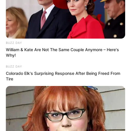
BUZZ DAY
Anti Mainstream, 10 Cara
William & Kate Are Not The Same Couple Anymore – Here's
Membawa Barang Belanjaan
Why!
Versi Warga Thailand
BUZZ DAY
Colorado Elk's Surprising Response After Being Freed From
Tire
Langka Banget! 10 Pose Lucu
Katak yang Bikin Ketawa
Gemes