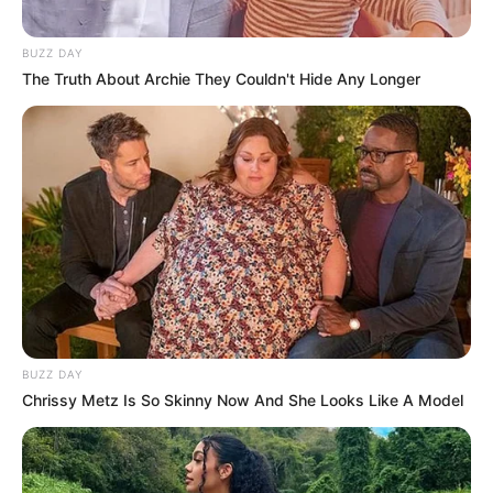
BUZZ DAY
The Truth About Archie They Couldn't Hide Any Longer
BUZZ DAY
Chrissy Metz Is So Skinny Now And She Looks Like A Model