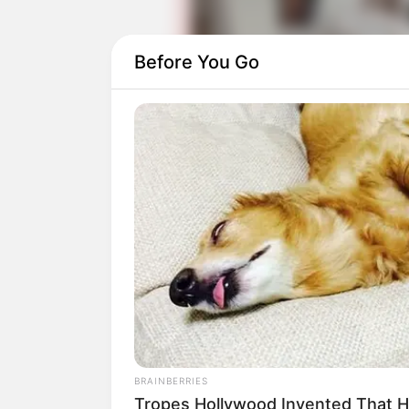
Before You Go
Ia dipasangkan dengan Rafael Adwel ya
(2021).
Daftar isi
BRAINBERRIES
Tropes Hollywood Invented That H