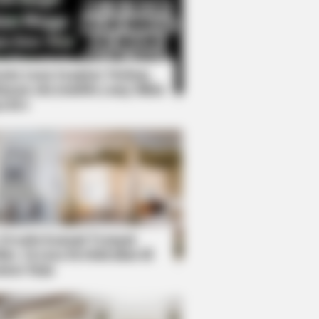
Kata Lucu Seputar Malam
nggu ala Jomblo yang Bikin
enes
 Look Like A Modern-Day Barbie
 Desain Kanopi Tempat
dur, Serasa Beristirahat di
mar Raja