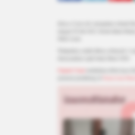
Bukan Cinderella
merupakan sebuah film
tanggal 28 Juli 2022. Kisah dalam filmny
Dheti Azmi.
Wattpadnya sudah dibaca sebanyak 11 jut
direncanakan sejak bulan Maret 2020.
Fujianti Utami
melakukan debut layar le
pemeran pendukung di
Nania Lain Dun