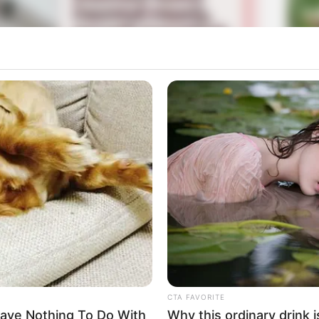
La
Ka
Ge
ng pernah membintangi web series berjudul
Antares
Mute
Am
Pa
Ga
CTA FAVORITE
ave Nothing To Do With
Why this ordinary drink i