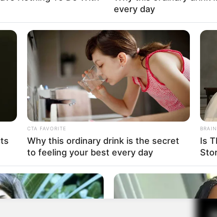
every day
Fa
Di
Ng
CTA FAVORITE
BRAIN
cts
Why this ordinary drink is the secret
Is T
to feeling your best every day
Sto
10
Ma
Ba