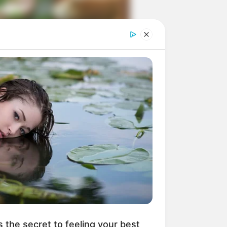
ngka Banget! 10 Pose Lucu
tak yang Bikin Ketawa
mes
byar! 10 Kalimat Baper
kai Bahasa Jawa Ini Bikin
lau Abis
s the secret to feeling your best