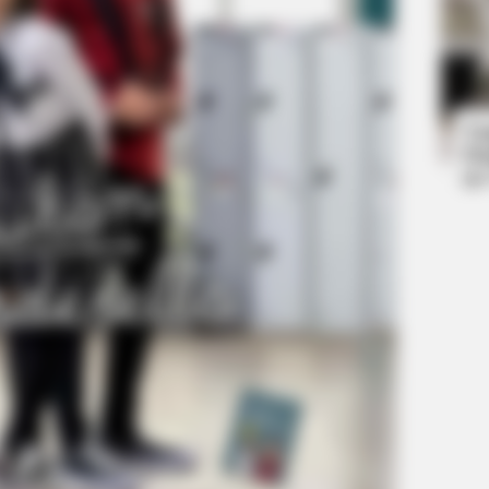
CTA LOVE
CTA 
Why everything you thought you
Why 
knew about water might be wrong
to f
Ta
Ha
90
BRAINBERRIES