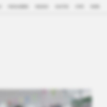
E
FILM & SERIES
NGAKAK
QUOTES
HYPE
MORE