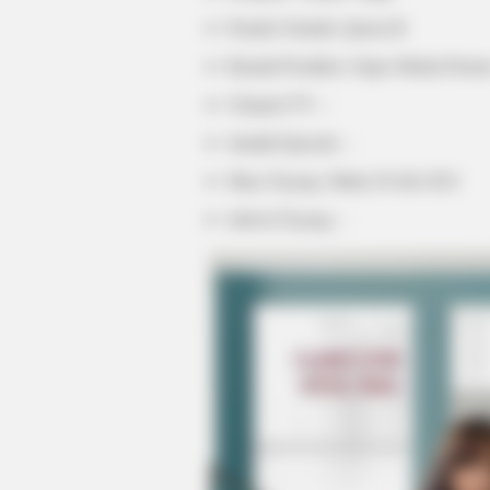
Penulis Naskah: Queen B
Rumah Produksi: Super Media Pictur
Channel TV: –
Jumlah Episode: –
Masa Tayang: Mulai 28 Juli 2022
Jadwal Tayang: –
BRAINBERRIES
What Happened To The Blue Lago
BRAINBERRIES
Clothes And Shoes Are The Real
Challenges For This Family!