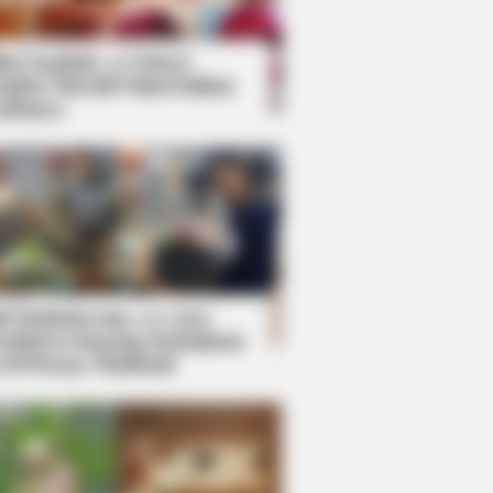
kin Ngakak, 10 Potret
splay Murah Pakai Bahan
adanya
ti Mainstream, 10 Cara
mbawa Barang Belanjaan
rsi Warga Thailand