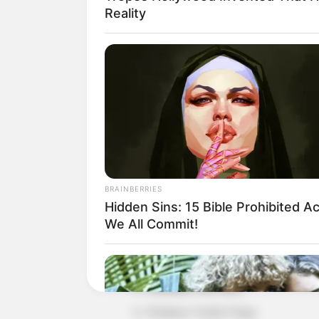
Reality
Detail
Judul: Bukan Cinderella
BRAINBERRIES
Hidden Sins: 15 Bible Prohibited A
Judul lain: –
We All Commit!
Genre: Remaja, Romansa
Negara: Indonesia
Sutradara: Adi Garin
Produser: Unchu Viejay