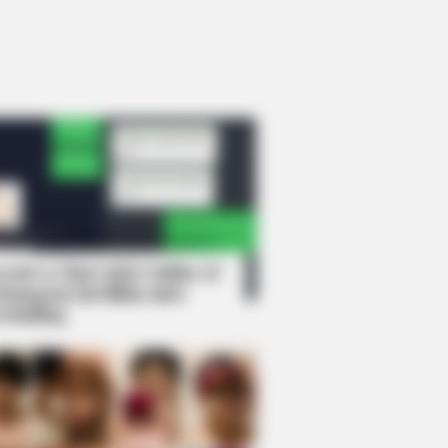
rem! 9 Chat Ojek Online &
langgan Ini Bikin Auto
rinding