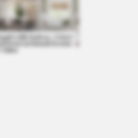
LOVE
this ordinary drink is the secret
eeling your best every day
mpil Lebih Modern, 7 Potret
sil Renovasi Rumah Berusia
 Tahun