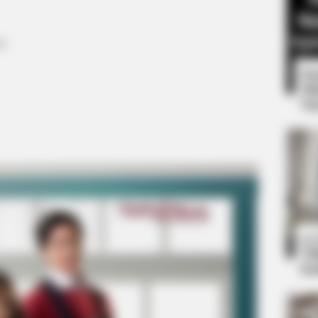
es
8 
Mi
Ng
BRAINBERRIES
on Cast? See Them Now
She Spent A Fortune To
10
Ti
Ka