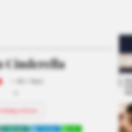
 Cinderella
-
Se
/10 (- Votes)
Pe
Me
ri Rating & Review
WHATSAPP
TELEGRAM
LINE