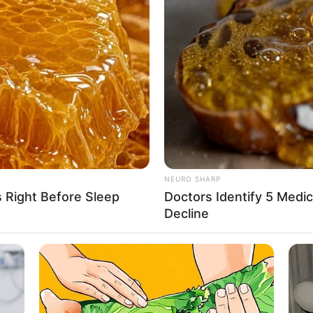
8 
Mi
Ng
NEURO SHARP
s Right Before Sleep
Doctors Identify 5 Med
Decline
10
Ti
Ka