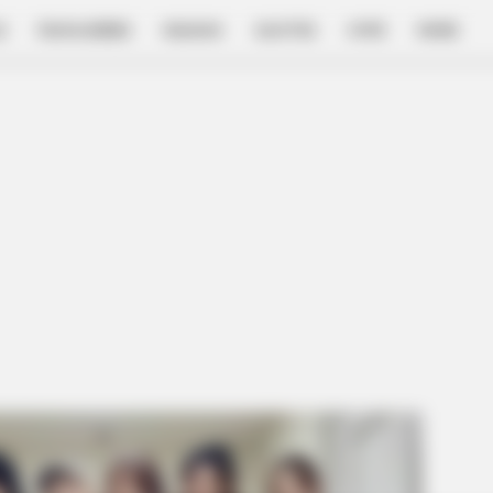
E
FILM & SERIES
NGAKAK
QUOTES
HYPE
MORE