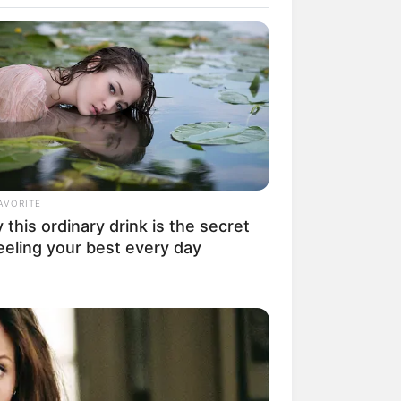
AVORITE
this ordinary drink is the secret
rem! 9 Chat Ojek Online &
eeling your best every day
langgan Ini Bikin Auto
rinding