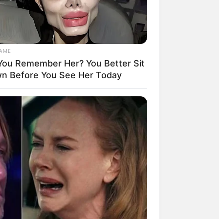
GAME
mpil Lebih Modern, 7 Potret
You Remember Her? You Better Sit
sil Renovasi Rumah Berusia
n Before You See Her Today
 Tahun