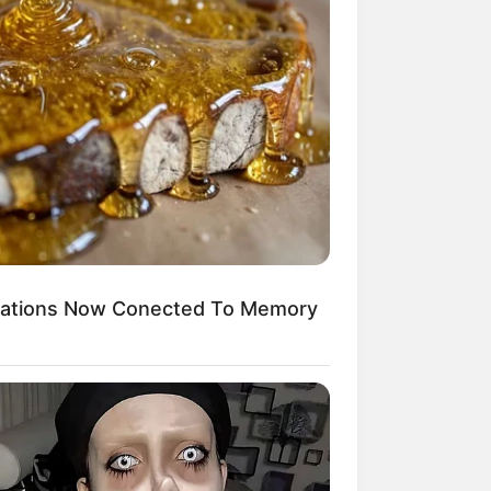
Kata Lucu Seputar Malam
nggu ala Jomblo yang Bikin
enes
ications Now Conected To Memory
 Desain Kanopi Tempat
dur, Serasa Beristirahat di
mar Raja