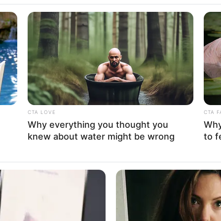
eeekly
CTA LOVE
CTA F
Why everything you thought you
Why 
57
Se
knew about water might be wrong
to f
VOTE
Pe
s love
Me
Jumlah Anggota:
Fandom:
6 Member
Daileee