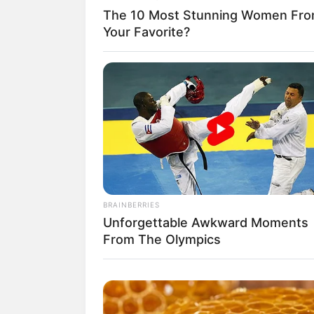
The 10 Most Stunning Women Fro
Your Favorite?
Pada 1 Juni 2022, IST Entertainment 
jika Jiyoon keluar dari Weekly.
Jiyoon memilih keluar lantaran penyaki
kali karena gangguan kecemasaan.
Dan untuk selanjutnya Weekly akan teta
BRAINBERRIES
beranggotakan enam orang
Unforgettable Awkward Moments
From The Olympics