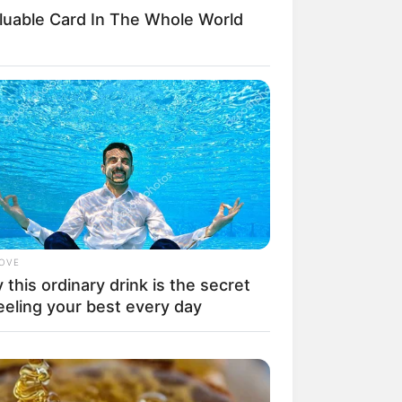
luable Card In The Whole World
il! 10 Potret Makanan Gagal
masak yang Bikin Kamu
gak Selera
LOVE
this ordinary drink is the secret
 Pose Manekin Anti
instream yang Konyol
eeling your best every day
nget