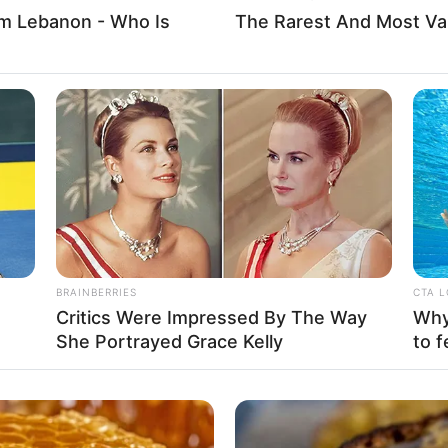
m Lebanon - Who Is
The Rarest And Most Va
Fa
Di
Ng
(sebelumnya Play M Entertainment) resmi mengumumkan
Mute
t yang diderita. Sebelumnya ia memang sempat hiatus dua
p melanjutkan perjalanan mereka sebagai grup
BRAINBERRIES
CTA 
Critics Were Impressed By The Way
Why 
10
Ma
She Portrayed Grace Kelly
to f
Ba