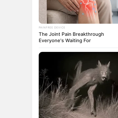
(fot
PAINFREE DEVICE
Daftar isi
The Joint Pain Breakthrough
Everyone's Waiting For
Sosial Media Resmi
Situs Resmi: –
Facebook:
@WeeeklyOfficial
Twitter:
@_Weeekly
Instagram:
@_weeekly
Tiktok:
@weeekly
Youtube:
Weeekly Official
Fan cafe:
Weeekly Official