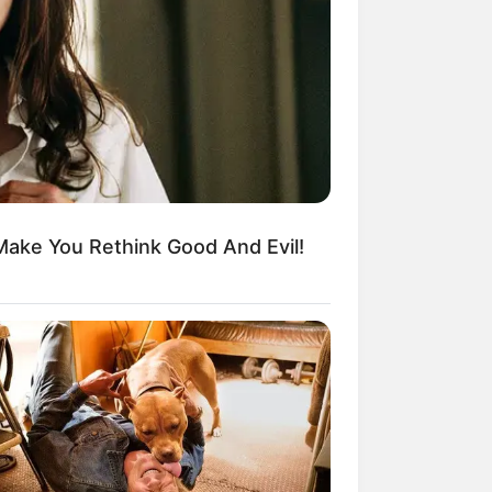
kin Ngakak, 10 Potret
splay Murah Pakai Bahan
adanya
Make You Rethink Good And Evil!
ti Mainstream, 10 Cara
mbawa Barang Belanjaan
rsi Warga Thailand