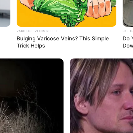
o: instagram/_Weeekly)
VARICOSE VEINS RELIEF
PAL 
Ta
Bulging Varicose Veins? This Simple
Do 
Ha
Trick Helps
Dow
90