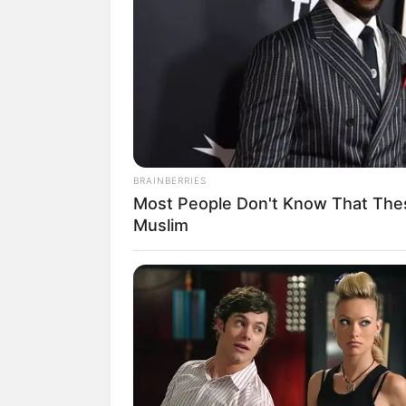
SHARE
TWEET
SHARE
Industri musik Korea memang menjadi s
mereka yang memiliki bakat bermusik, W
Weeekly awalnya beranggotakan tujuh or
Jaehee, Soeun, Jiyoon, dan Jihan.
BRAINBERRIES
Most People Don't Know That Thes
Grup ini debut pada 30 Juni 2020 den
Muslim
Pada tanggal 7 Mei 2020, Play M Enter
mengonfirmasi debut para gadis ini. Se
yang debut di bawah agensi Play M Ente
Empat hari berselang, mereka mengungk
tepatnya pada 16 Juni 2020, trailer konse
Tak hanya lagu saja, Weeekly juga me