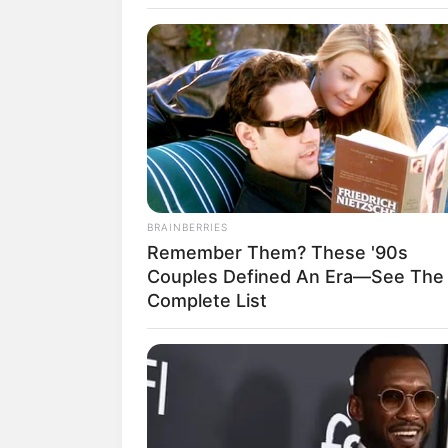
W
BRAINBERRIES
Remember Them? These '90s
Couples Defined An Era—See The
fan
Complete List
Debut:
Asal:
30 Juni
2020
Korea Selatan