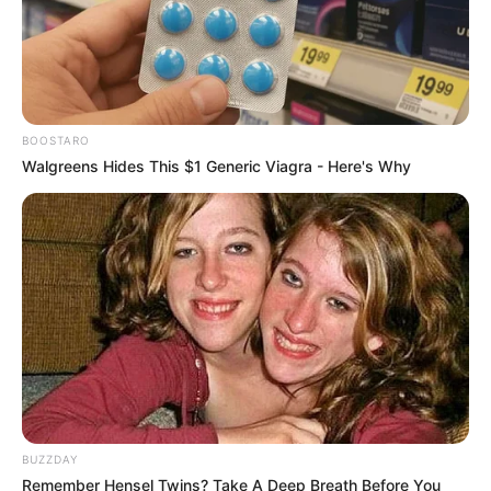
Suka wanita yang bisa mengekspresikan cintanya.
Terkadang dia adalah kakek dari grup.
Dia ingin berganti tubuh dengan Wei karena dia ingin
menghirup udara di sana.
BOOSTARO
Teman sekamar Jinhoo adalah Xiao.
Walgreens Hides This $1 Generic Viagra - Here's Why
Tipe ideal Jinhoo: seseorang yang lebih pendek darinya, dengan
rambut sedang, yang bisa menghadapi godaannya.
2.
Kuhn
BUZZDAY
Remember Hensel Twins? Take A Deep Breath Before You