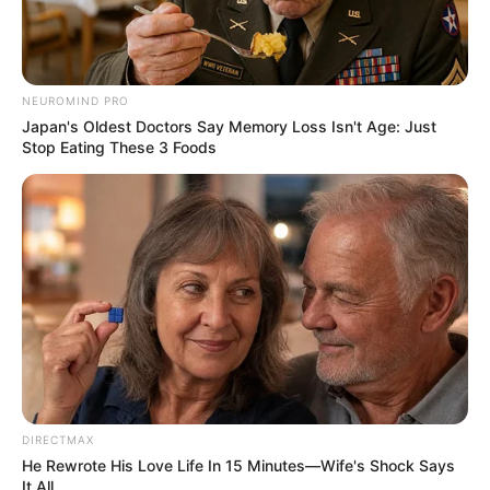
Kewarganegaraan: Korea Selatan
Pendidikan: –
NEUROMIND PRO
Agama: –
Japan's Oldest Doctors Say Memory Loss Isn't Age: Just
Zodiak: Leo
Stop Eating These 3 Foods
Tinggi: 173 cm
Berat: 56 kg
Golongan Darah: A
Profesi: Penyanyi
Hobi: Olahraga dan mengoleksi piyama
Fakta
Menarik
Kampung halamannya adalah Changwon, Korea Selatan.
DIRECTMAX
He Rewrote His Love Life In 15 Minutes—Wife's Shock Says
Dia memiliki satu adik laki-laki dan satu adik perempuan.
It All