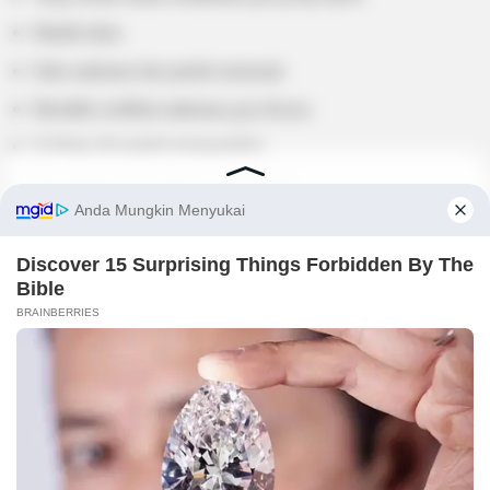
Mudah takut.
Suka makanan dan pandai memasak.
Memiliki sertifikat makanan gaya Korea.
Ia bilang dia pandai menggambar.
Bertambah berat badan dengan mudah.
Yang terpendek dari anggota yang lebih tinggi.
Ketika dia berada di atas panggung, dia karismatik dan matanya
berubah menjadi ‘mata laser’ saat dia semua imut dan ceria di
luar panggung
Bit-to adalah teman sekamar dengan Hwanhee dan Wei.
Tipe ideal Bit-to adalah seseorang seperti teman baginya, yang
tahu bagaimana menghiburnya dan mendukungnya saat ia
membutuhkannya.