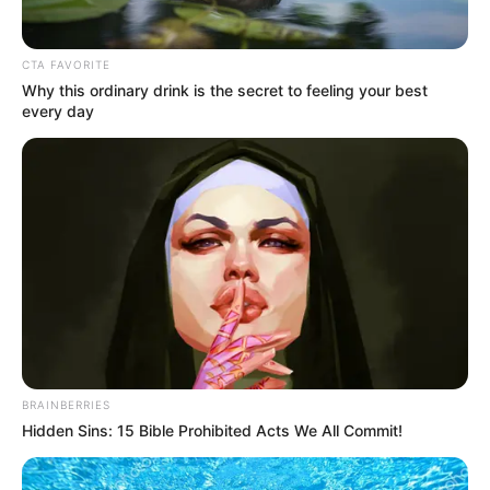
YouTube:
UP10TION OFFICIAL
Fan Cafe:
up10tion official
CTA FAVORITE
V Live:
UP10TION OFFICIAL
Why this ordinary drink is the secret to feeling your best
every day
Member UP10TION
1. Jinhoo
BRAINBERRIES
Hidden Sins: 15 Bible Prohibited Acts We All Commit!