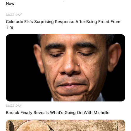
Now
Fakta
Menarik
BUZZ DAY
Colorado Elk's Surprising Response After Being Freed From
Tire
BUZZ DAY
Barack Finally Reveals What's Going On With Michelle