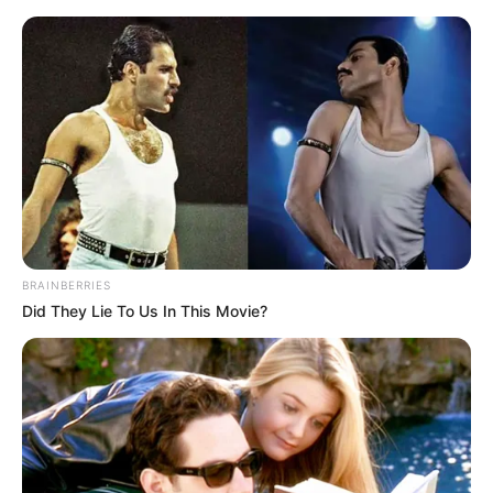
HOME
INSPIRASI
STYLE
FILM &
NGAKAK
QUOTES
HYPE
MORE
SERIES
BRAINBERRIES
Did They Lie To Us In This Movie?