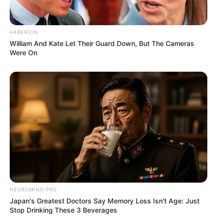
HABERION
William And Kate Let Their Guard Down, But The Cameras
Were On
(foto: instagram/u10t_official)
Biodata & Profil
Nama Lengkap: Go Min Soo
Nama Panggung: Kogyeol
Nama Panggilan: Bomdeukie, The Prince, Church oppa atau
Gyeollie
Posisi: Lead Vocalist
NEUROMIND PRO
Tempat, Tanggal Lahir: Bucheon, 19 Mei 1996
Japan's Greatest Doctors Say Memory Loss Isn't Age: Just
Stop Drinking These 3 Beverages
Ulang Tahun: 19 Mei