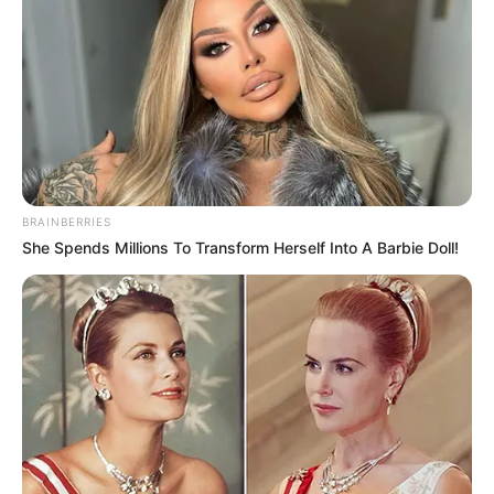
5
VOTE
fans love
Debut:
Asal:
10 September
2015
Korea Selatan
Jumlah Anggota:
Fandom:
10 Member
HONEY10
BRAINBERRIES
She Spends Millions To Transform Herself Into A Barbie Doll!
Edit
UP10TION merupakan grup Korea Selatan yang debut 10
September 2015 di bawah agensi TOP Media. Grup ini terdiri dari
10 member yaitu Jinhyuk, Wooshin, Bit-to, Xiao, Kogyeol,
Jinhoo, Gyujin, Hwanhee, Sunyoul dan Kuhn.