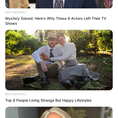
BRAINBERRIES
Mystery Solved: Here's Why These 9 Actors Left Their TV
Shows
BRAINBERRIES
Top 8 People Living Strange But Happy Lifestyles
UP10TION