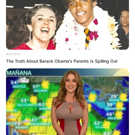
Kogyeol memiliki seorang kakak perempuan.
Anggota kelima yang bergabung dengan grup UP10TION.
Memiliki kepribadian yang rendah hati.
Namanya berarti mulia.
Para anggota terkadang memanggilnya Beomduk karena
BUZZDAY
kakeknya ingin menamainya seperti itu.
The Truth About Barack Obama's Parents Is Spilling Out
Neneknya ingin namanya menjadi Beomjik.
Mempunyai lesung pipi ketika dia tersenyum.
Bagus (?) di rap gaya bebas, setidaknya anggota menggodanya
dengan itu.
Poin menawan Kogyeol adalah mata dan pergelangan kakinya
yang ramping.
Paling suka makan daging sapi.