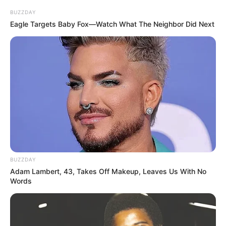
BUZZDAY
Kewarganegaraan: Korea Selatan
Eagle Targets Baby Fox—Watch What The Neighbor Did Next
Pendidikan: –
Agama: –
Zodiak: Taurus
Tinggi: 183 cm
Berat: 65 kg
Golongan Darah: A
Profesi: Penyanyi
Hobi: Basket
BUZZDAY
Adam Lambert, 43, Takes Off Makeup, Leaves Us With No
Instagram:
@highminsoo
Words
Fakta
Menarik
Kampung halamannya adalah Bucheon, Korea Selatan.