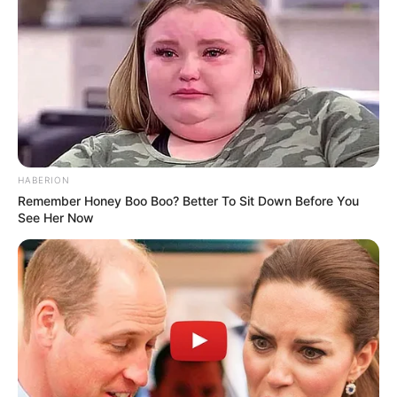
Tipe ideal Kuhn: seseorang yang lebih di sisi matang, yang
tidak akan mudah cemburu, seseorang dengan kepribadian yang
kuat tetapi yang akan membiarkan dia memimpin dalam
hubungan.
3. Kogyeol
HABERION
Remember Honey Boo Boo? Better To Sit Down Before You
See Her Now