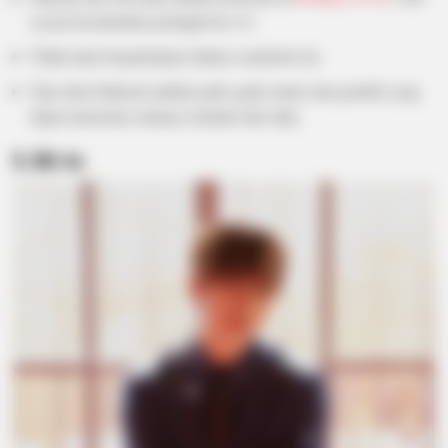
secara keseluruhan peringkat ke-14.
Tidak akan berpartisipasi dalam comeback ini.
Tipe ideal Jinhyuk adalah gadis-gadis manis dan pendek yang
dapat menerima cintanya melalui skin ship.
5. Bit-to
BUZZDAY
Ellen DeGeneres Confirms Her New Partner