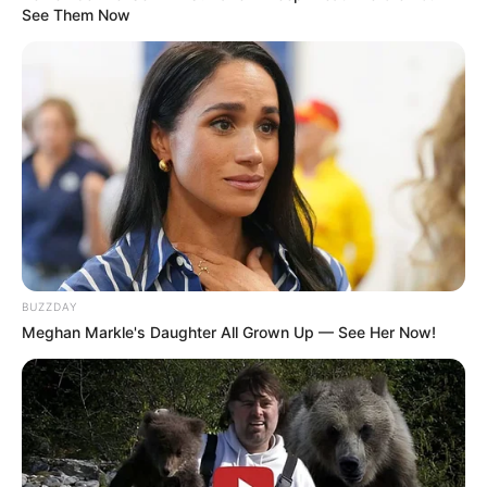
See Them Now
(foto: instagram/u10t_official)
BUZZDAY
Biodata & Profil
Meghan Markle's Daughter All Grown Up — See Her Now!
Nama Lengkap: No Soo Il
Nama Panggung: Kuhn
Nama Panggilan: Stormy Kuhn, Blunt Kuhn, Mr. Ttukttak