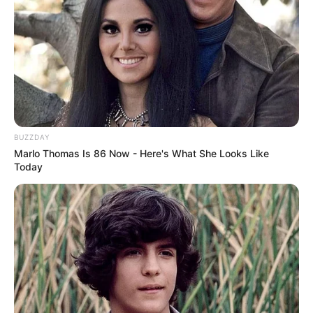
BUZZDAY
Marlo Thomas Is 86 Now - Here's What She Looks Like
Today
(foto: instagram/u10t_official)
Biodata & Profil