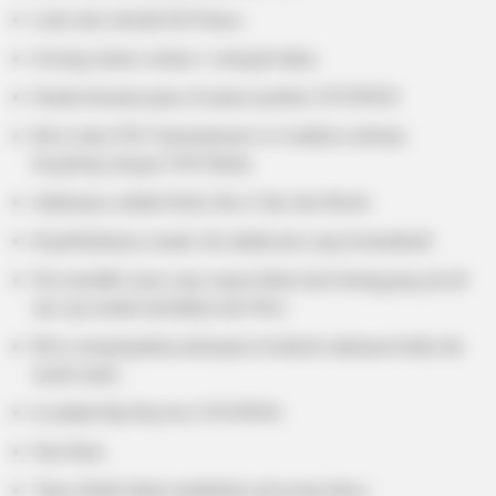
Lulus dari sekolah Def Dance.
Seorang trainee selama 1 setengah tahun.
Pandai bermain piano di antara member UP10TION.
Bit-to lulus FNC Entertainment 1st Audition sebelum
bergabung dengan TOP Media.
Julukannya adalah Sticky Rice Cake dan Mochi
Kepribadiannya ramah, dia adalah pria yang komunikatif.
Dia memiliki suara yang sangat dalam dan bertanggung jawab
atas rap rendah (kebalikan dari Wei).
Bit-to menginginkan pekerjaan di industri makanan ketika dia
masih muda.
Ia adalah Hip Hop boy UP10TION.
Fans Rain.
Yang terbaik dalam melakukan girl group dance.