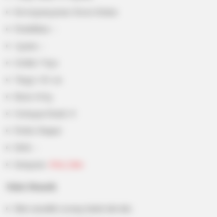
Kewarganegaraan: Korea Selatan
Pendidikan: –
Agama: –
Zodiak: Virgo
Tinggi: 181 cm
Berat: 64 kg
Golongan Darah: O
Profesi: Rapper
Hobi: –
Instagram:
@koi_bitto
Fakta
Menarik
Bitto memiliki seorang kakak laki-laki.