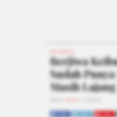
SELEBRITI
Berjiwa Keibu
Sudah Punya 
Masih Lajang
Penulis:
fatinatuz
|
7 Mei 2020
SHARE
TWEET
SHARE