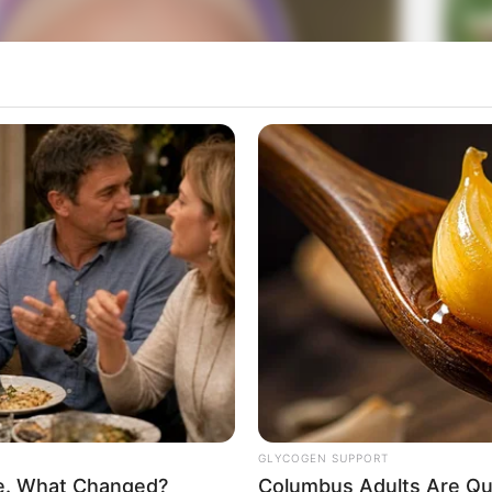
La
Ka
Ge
Am
Pa
Ga
GLYCOGEN SUPPORT
e. What Changed?
Columbus Adults Are Qui