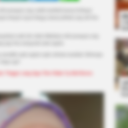
eh pasangan yang sudah menikah karena berbagai
Bi
gan dengan segera hingga alasan pribadi yang tak bisa
Co
Se
adopsi anak tak selalu dilakukan oleh pasangan yang
ng juga bisa mengasuh anak angkat.
ng memiliki anak angkat sejak sebelum menikah. Beberapa
 Siapa saja?
ty Vlogger yang Jago Tiru Make Up Idol Korea
An
Me
Ve