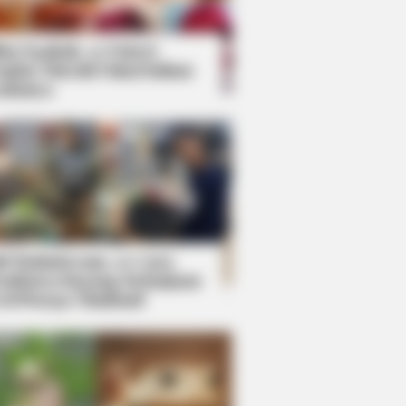
kin Ngakak, 10 Potret
splay Murah Pakai Bahan
adanya
ti Mainstream, 10 Cara
mbawa Barang Belanjaan
rsi Warga Thailand