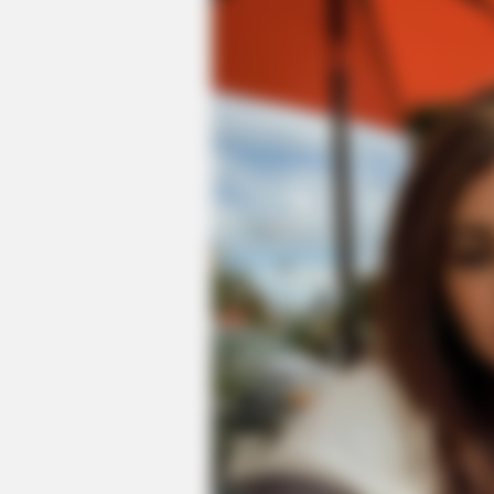
RURAL HEARTS
Country Singles Near Columbus A
Easier To Find Than You Think