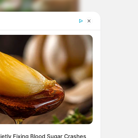
ngka Banget! 10 Pose Lucu
tak yang Bikin Ketawa
mes
byar! 10 Kalimat Baper
kai Bahasa Jawa Ini Bikin
lau Abis
etly Fixing Blood Sugar Crashes