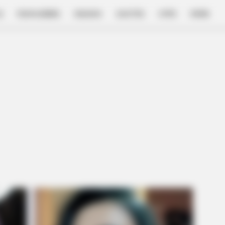
E
FILM & SERIES
NGAKAK
QUOTES
HYPE
MORE