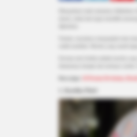
Mengadopsi anak umumnya dilakukan ol
alasan, mulai dari ingin memiliki momon
dijelaskan.
Namun, nayatanya mengangkat atau meng
sudah menikah. Mereka yang masih laja
Deretan artis berikut adalah mereka ya
diantaranya hampir tak terekspos media.
Baca juga:
10 Pesona Devienna, Beau
1. Kartika Putri