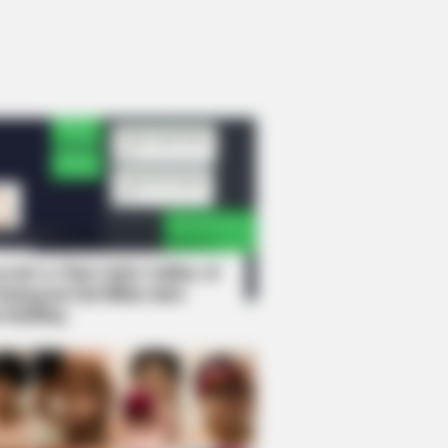
rem! 9 Chat Ojek Online &
langgan Ini Bikin Auto
rinding