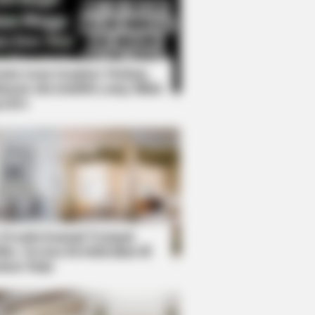
Kata Lucu Seputar Malam
nggu ala Jomblo yang Bikin
enes
ear Columbus Are Already On
 Desain Kanopi Tempat
dur, Serasa Beristirahat di
mar Raja