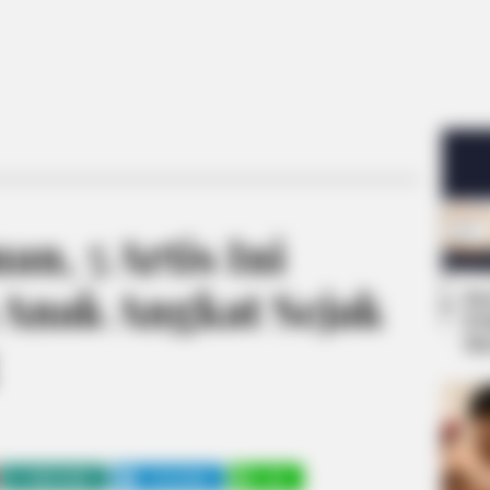
an, 5 Artis Ini
Anak Angkat Sejak
Se
Pe
Me
WHATSAPP
TELEGRAM
LINE