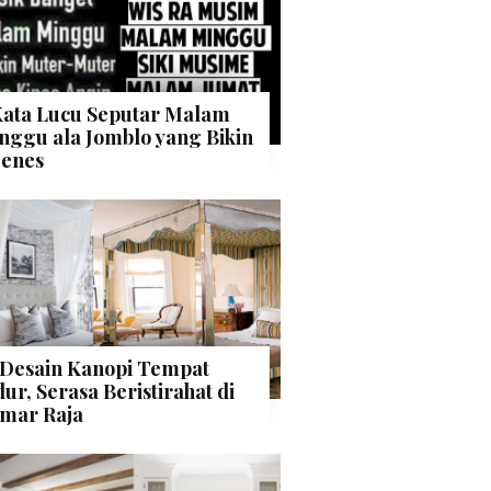
Kata Lucu Seputar Malam
nggu ala Jomblo yang Bikin
enes
 Desain Kanopi Tempat
dur, Serasa Beristirahat di
mar Raja