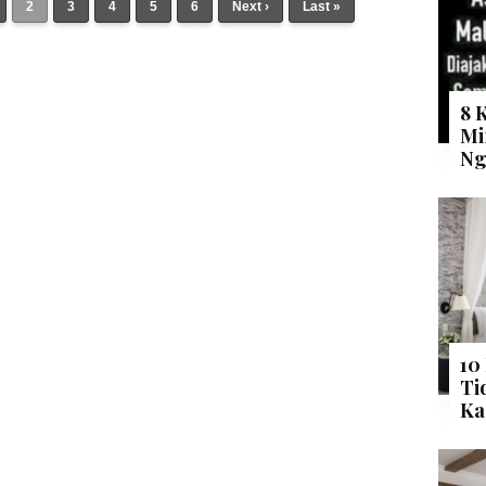
2
3
4
5
6
Next ›
Last »
8 
Mi
Ng
10
Ti
Ka