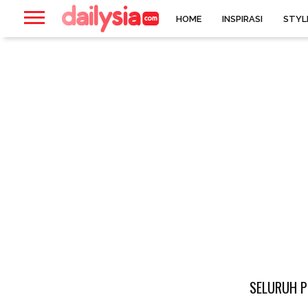
HOME
INSPIRASI
STYL
SELURUH P