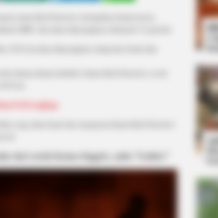
 dengan nama Bad Detective merupakan drama korea
Bi
 cahnnel MBC dan akan ditayangkan sebanyak 32 episode.
Co
Se
 2018 ini akan ditayangkan setiap hari Senin dan
rita drama-drama detektif, drama Bad Detective cocok
018 ini.
Than Evil Lengkap
 fakta yang akan kami ulas mengenai drama Bad Detective
a ini.
An
Me
e dari serial drama Inggris, yaitu “Luther”
Ve