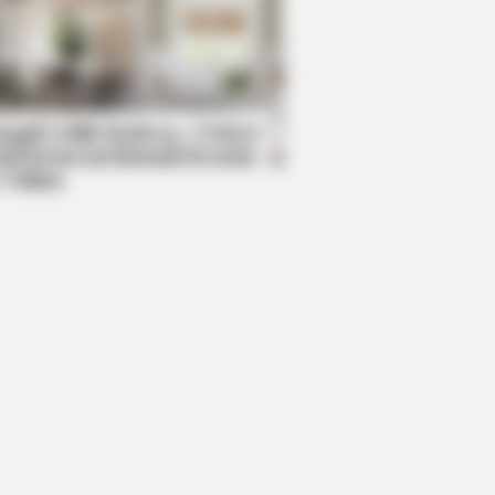
DAY
 Ready To Be Amazed: The Best
es In Women's Volleyball
mpil Lebih Modern, 7 Potret
sil Renovasi Rumah Berusia
 Tahun