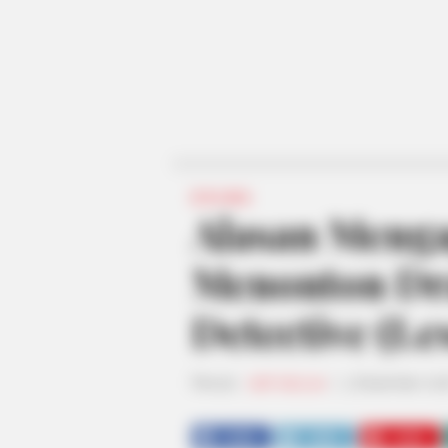
DRAMA
Alasan Meng
Menonton Dr
Detective (Les
Penulis:
staff dailysia
|
3 Desember 201
SHARE
TWEET
SHARE