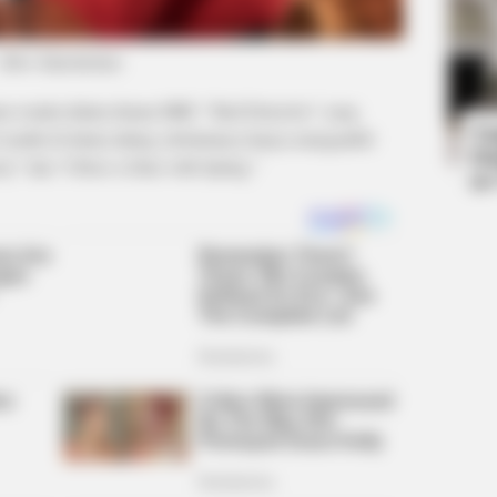
HEALTHYREHABCARE
BUZZ
(foto: hancinema)
Sandra Bullock's Actual Size Might
Get
Surprise You - Take A Look!
Sav
ama wanita dalam drama MBC “Bad Detective” yang
Ta
 sendiri di dunia akting sebelumnya hanya mengambil
Ha
ory” dan “I Have a Date with Spring.”
90
HABERION