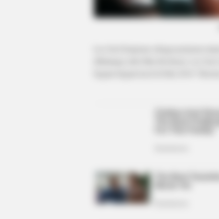
BUZZ DAY
Remember Lizzie? Take A Deep
Breath Before You See Her Now
Lee Seol berperan sebagai pemeran ut
dibintangi oleh Shin Ha Kyun. Lee Seol
bagian-bagian kecil di film 2018 “Herst
HABERION