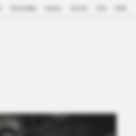
E
FILM & SERIES
NGAKAK
QUOTES
HYPE
MORE