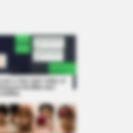
rem! 9 Chat Ojek Online &
langgan Ini Bikin Auto
rinding