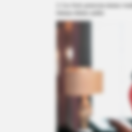
2. Lee Seol, pemeran utama wani
lainnya dalam audisi
GLYCOGEN SUPPORT
Eat This Daily To Keep Sugar Belo