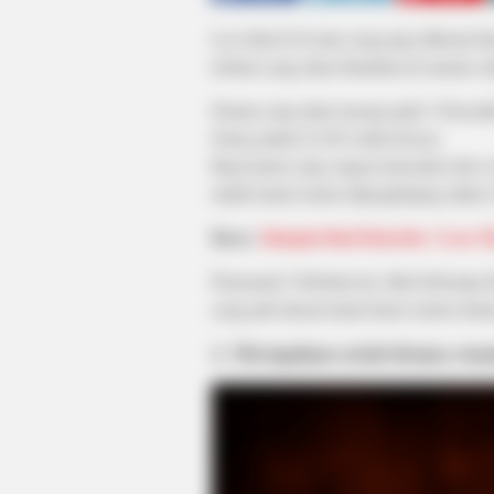
Less than Evil atau yang juga dikenal
terbaru yang akan disiarkan di stasiun
Drama yang akan tayang pada 3 Desember
Selasa pukul 22.00 waktu Korea.
Bagi kamu yang sangat menyukai alur ce
untuk kamu tonton dipenghujung tahun 2
Baca:
Sinopsis Bad Detective / Less 
Penasaran? Sebelum itu, lihat beberapa
yang jadi alasan kamu harus tonton dram
1. Merupakan serial drama remak