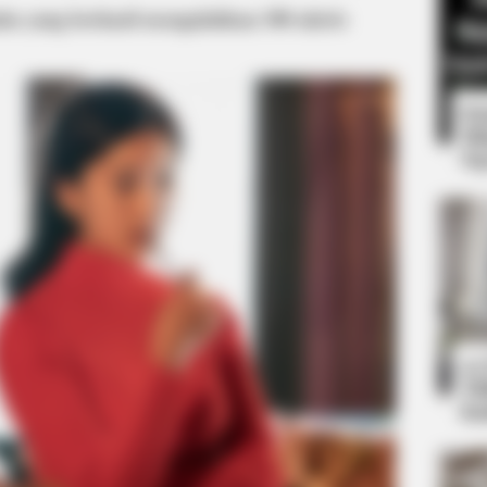
ta yang berhasil mengalahkan 300 aktris
8 
Mi
Ng
BUZZ DAY
w 100
Co-stars Who Lost Contr
10
Ti
Ka