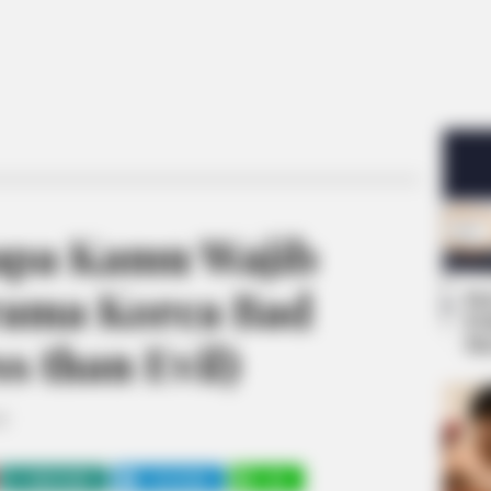
apa Kamu Wajib
ama Korea Bad
Se
Pe
Me
s than Evil)
8
WHATSAPP
TELEGRAM
LINE