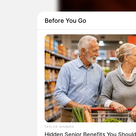
Before You Go
Luther merupakan salah satu drama popul
BBC One dari 2010. Karena kepopuleran
dan season ke-5 akan tayang akhir tahun
TAYLOR SHUMAN
Hidden Senior Benefits You Shou