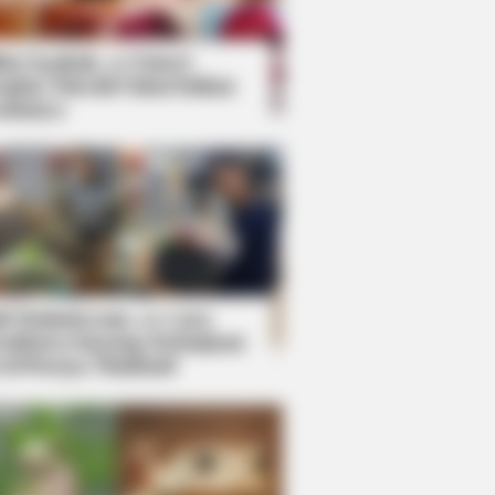
kin Ngakak, 10 Potret
splay Murah Pakai Bahan
adanya
ti Mainstream, 10 Cara
mbawa Barang Belanjaan
rsi Warga Thailand