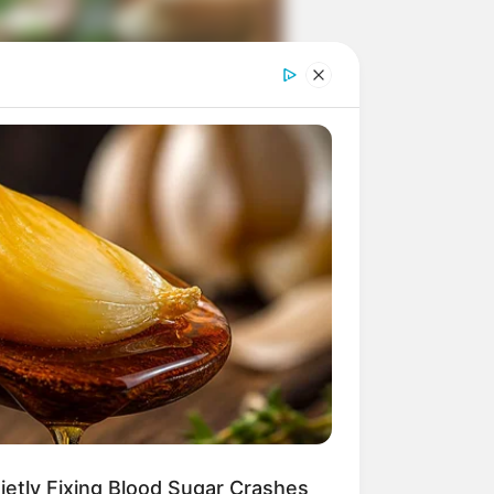
ngka Banget! 10 Pose Lucu
tak yang Bikin Ketawa
mes
byar! 10 Kalimat Baper
kai Bahasa Jawa Ini Bikin
lau Abis
etly Fixing Blood Sugar Crashes