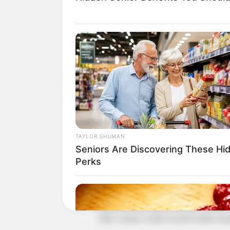
TAYLOR SHUMAN
Seniors Are Discovering These Hi
Nah, untuk versi drama Korea “Less than
Perks
dengan versi Inggrisnya di season perta
Dimana drama “Less than Evil” mencerita
dipertemukan dengan seorang psikopat
bukti, namun wanita tersebut malah mem