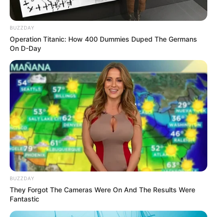
Ambyar! 10 Kalimat Baper
Pakai Bahasa Jawa Ini Bikin
BUZZDAY
Galau Abis
Operation Titanic: How 400 Dummies Duped The Germans
On D-Day
Fail! 10 Potret Makanan Gagal
Dimasak yang Bikin Kamu
Nggak Selera
BUZZDAY
They Forgot The Cameras Were On And The Results Were
Fantastic