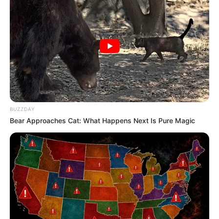
LIHAT ARTIKEL LAINNYA
BUZZDAY
Bear Approaches Cat: What Happens Next Is Pure Magic
10 Potret Idol KPop
Bikin Gemas, 12 Potret
Ganteng Jadi Driver Ojol,
Idol KPop Pakai Seragam
Bikin Cewek Mau
SMA
Bonceng