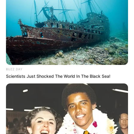
10 Pose Manekin Anti
Mainstream yang Konyol
Banget
BUZZ DAY
Scientists Just Shocked The World In The Black Sea!
8 Kata Lucu Seputar Malam
Minggu ala Jomblo yang Bikin
Ngenes