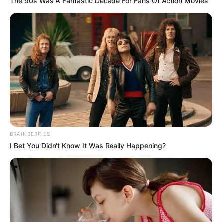
The 90s Was A Fantastic Decade For Fans Of Action Movies
Ini terjadi karena orang tuanya adalah orang Korea Selatan. Jadi
dia bisa punya dua kewarganegaraan sekaligus.
Baca juga:
Sinopsis Drama Mandarin Meteor Garden (2018)
yang Tayang di SCTV
3. Jae (Day6)
BRAINBERRIES
I Bet You Didn't Know It Was Really Happening?