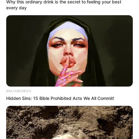
Why this ordinary drink is the secret to feeling your best
kewarganegaraan.
every day
Baca juga:
7 Aktris Korea dengan Potongan Rambut Terbaik
Saat Main Drama
1.
Jeon So Mi
Baca selengkapnya
arrow_forward_ios
BRAINBERRIES
Hidden Sins: 15 Bible Prohibited Acts We All Commit!
Mute