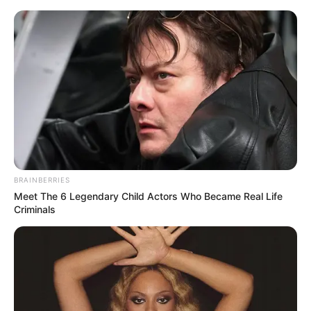
HOME
INSPIRASI
STYLE
FILM &
NGAKAK
QUOTES
HYPE
MORE
SERIES
BRAINBERRIES
Meet The 6 Legendary Child Actors Who Became Real Life
Criminals