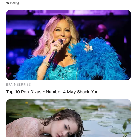
wrong
BRAINBERRIES
Top 10 Pop Divas - Number 4 May Shock You
KPOP
6 Idol K-Pop Ini Punya Banyak