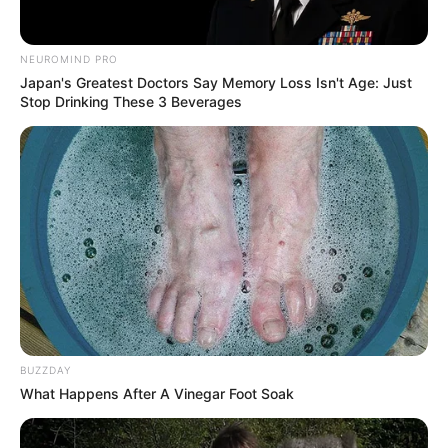
Serem! 9 Chat Ojek Online &
Pelanggan Ini Bikin Auto
Merinding
NEUROMIND PRO
Japan's Greatest Doctors Say Memory Loss Isn't Age: Just
Stop Drinking These 3 Beverages
Bikin Ngakak, 10 Potret
Cosplay Murah Pakai Bahan
Seadanya
BUZZDAY
What Happens After A Vinegar Foot Soak