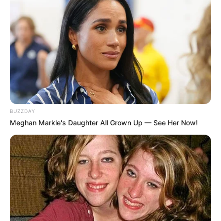
BUZZDAY
Meghan Markle's Daughter All Grown Up — See Her Now!