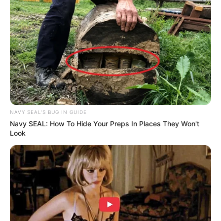
(foto; soompi)
Amber memiliki kewarganegaraan Amerika Serikat dan Taiwan
karena orang tuanya merupakan orang Taiwan dan dia dibesarkan
di Amerika Serikat.
6. Ailee
NAVY SEAL'S BUG IN GUIDE
Navy SEAL: How To Hide Your Preps In Places They Won't
Look