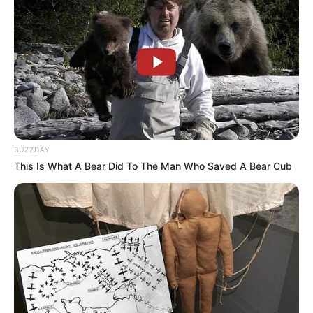
Anti Mainstream, 10 Cara
Membawa Barang Belanjaan
Versi Warga Thailand
BUZZDAY
This Is What A Bear Did To The Man Who Saved A Bear Cub
Langka Banget! 10 Pose Lucu
Katak yang Bikin Ketawa
Gemes