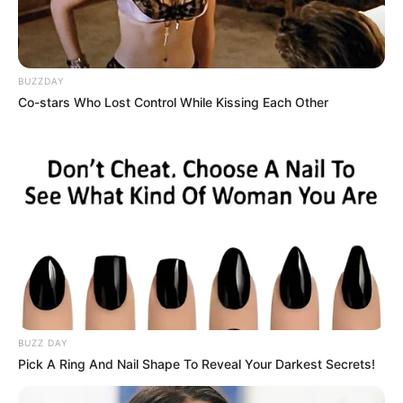
(foto; profilbos)
Dilahirkan di Amerika Serikat tetapi ia juga menjadi warga Korea
BUZZDAY
Selatan. Kok bisa? Ini karena ayahnya berkewarganegaraan Korea
Co-stars Who Lost Control While Kissing Each Other
Selatan selama masa kelahirannya.
Wah! Ternyata sangat beragam ya. Dari daftar di atas, yang mana
idola kamu?
TAGS
IDOL
KEWARGANEGARAAN
BUZZ DAY
Pick A Ring And Nail Shape To Reveal Your Darkest Secrets!