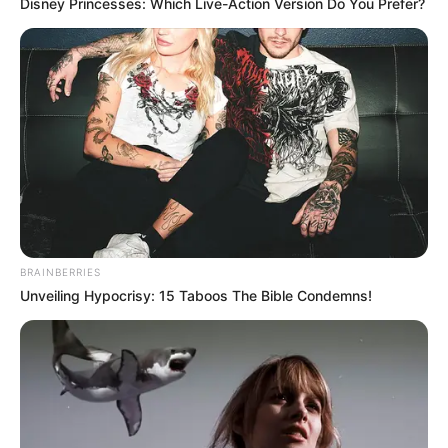
Disney Princesses: Which Live-Action Version Do You Prefer?
2.
Rose (BLACKPINK)
BRAINBERRIES
Unveiling Hypocrisy: 15 Taboos The Bible Condemns!
(foto: blackpinkupdate)