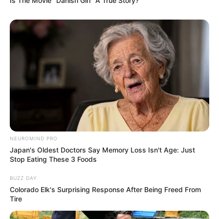
Is The Movie "Danish Girl" A True Story?
Kriesha Chu merupakan warga negara Filipina dan Amerika
Serikat karena orang tuanya adalah orang Filipina dan dia
dibesarkan di AS.
5. Amber ( f(x) )
NEUROMIND PRO
Japan's Oldest Doctors Say Memory Loss Isn't Age: Just
Stop Eating These 3 Foods
BUZZ DAY
Colorado Elk's Surprising Response After Being Freed From
Tire