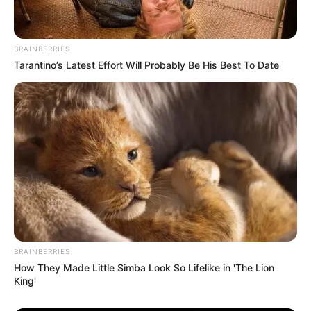
(foto: instagram/chahalgavie)
10. Peran Ayan, sahabat Radha sejak kecil yang
BRAINBERRIES
kemudian menjadi suaminya, dimainkan oleh aktor
Tarantino’s Latest Effort Will Probably Be His Best To Date
tampan Rushiraj Pawar
BRAINBERRIES
How They Made Little Simba Look So Lifelike in 'The Lion
King'