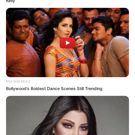
Kelly
(foto: instagram/zalakdesaiii)
5. Aleya Ghosh memulai karier sebagai pemeran
teater selama empat tahun. Dalam serial ini, ia
berperan sebagai Satyabhama, inkarnasi Dewi Bhumi
devi dan istri ketiga Krishna
BRAINBERRIES
Bollywood’s Boldest Dance Scenes Still Trending