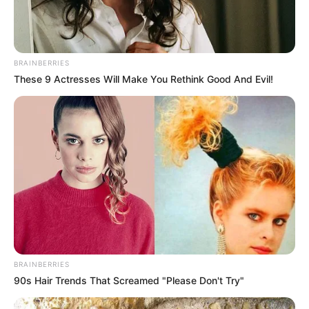
BRAINBERRIES
These 9 Actresses Will Make You Rethink Good And Evil!
(foto: instagram/vaidehii_nair)
9. Gavie Chahal pemeran ayah angkat Krishna,
Nanda Baba, ternyata pernah beradu akting dengan
Salman Khan dan Katrina Kaif di film terkenal Ek
Tha Tiger lho
BRAINBERRIES
90s Hair Trends That Screamed "Please Don't Try"