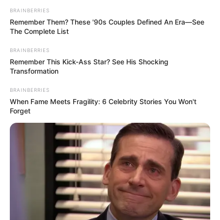
BRAINBERRIES
Remember Them? These '90s Couples Defined An Era—See
The Complete List
BRAINBERRIES
Remember This Kick-Ass Star? See His Shocking
Tampil Lebih Modern, 7 Potret
Transformation
Hasil Renovasi Rumah Berusia
90 Tahun
BRAINBERRIES
When Fame Meets Fragility: 6 Celebrity Stories You Won't
Forget