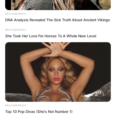
BRAINBERRIES
DNA Analysis Revealed The Sick Truth About Ancient Vikings
8 Kata Lucu Seputar Malam
BRAINBERRIES
Minggu ala Jomblo yang Bikin
She Took Her Love For Horses To A Whole New Level
Ngenes
10 Desain Kanopi Tempat
Tidur, Serasa Beristirahat di
Kamar Raja
BRAINBERRIES
Top 10 Pop Divas (She's Not Number 1)