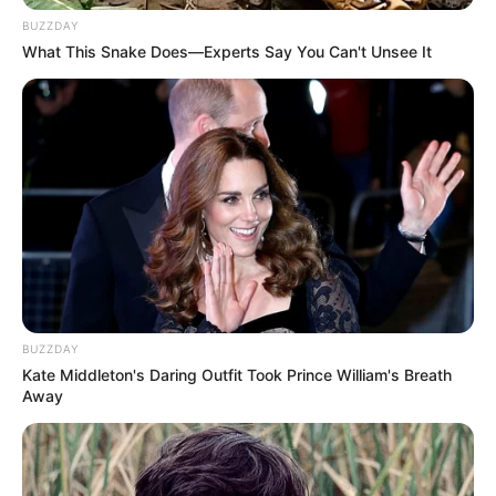
BUZZDAY
What This Snake Does—Experts Say You Can't Unsee It
Serem! 9 Chat Ojek Online &
Pelanggan Ini Bikin Auto
BUZZDAY
Merinding
Kate Middleton's Daring Outfit Took Prince William's Breath
Away