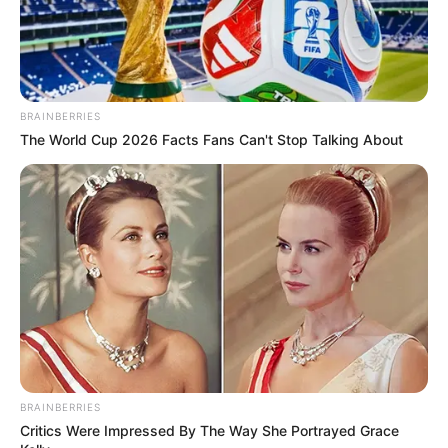
kelahiran 1992 itu adalah istri pertama Krishna
sekaligus inkarnasi Dewi Lakshmi
BRAINBERRIES
The World Cup 2026 Facts Fans Can't Stop Talking About
BRAINBERRIES
Critics Were Impressed By The Way She Portrayed Grace