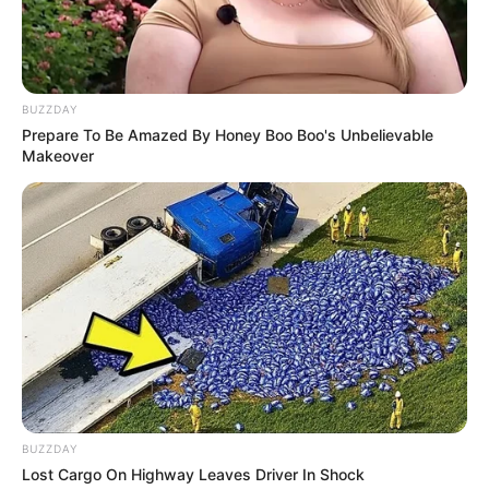
BUZZDAY
Prepare To Be Amazed By Honey Boo Boo's Unbelievable
Makeover
LIHAT ARTIKEL LAINNYA
BUZZDAY
7 Pemain Police
7 Pemain Drakor The
Lost Cargo On Highway Leaves Driver In Shock