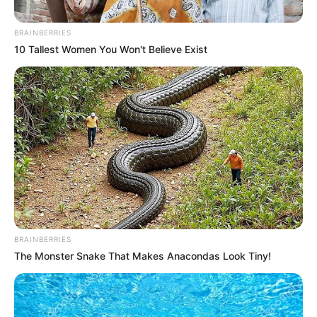
BRAINBERRIES
10 Tallest Women You Won't Believe Exist
BRAINBERRIES
The Monster Snake That Makes Anacondas Look Tiny!
SELEBRITI
10 Selebriti Pemain Radha