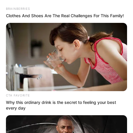
BRAINBERRIES
Clothes And Shoes Are The Real Challenges For This Family!
HOME
INSPIRASI
STYLE
FILM &
NGAKAK
QUOTES
HYPE
MORE
SERIES
CTA FAVORITE
Why this ordinary drink is the secret to feeling your best
every day