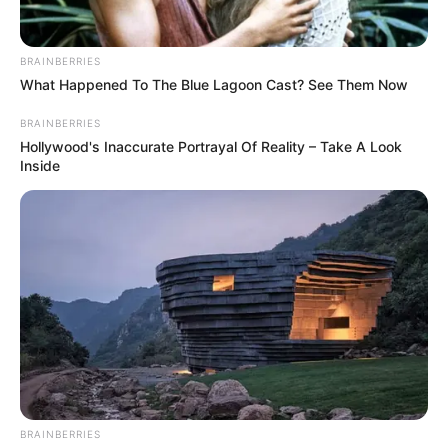
BRAINBERRIES
What Happened To The Blue Lagoon Cast? See Them Now
BRAINBERRIES
(foto: instagram/mallika_singh_official_)
Hollywood's Inaccurate Portrayal Of Reality – Take A Look
Inside
2. Aktor ganteng Sumedh Mudgalkar memerankan
tokoh utama Krishna, inkarnasi dari Dewa Agung
Krishna
BRAINBERRIES