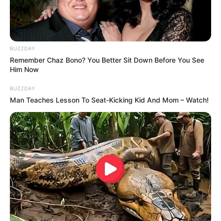
Imitation, Banyak
Mine, Duet Lee Bo Young
Dibintangi Idol KPop
& Kim Seo Hyung
BUZZDAY
Remember Chaz Bono? You Better Sit Down Before You See
Him Now
BUZZDAY
Man Teaches Lesson To Seat-Kicking Kid And Mom – Watch!