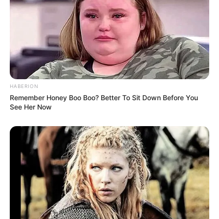
Fail! 10 Potret Makanan Gagal
Dimasak yang Bikin Kamu
Nggak Selera
HABERION
Remember Honey Boo Boo? Better To Sit Down Before You
See Her Now
10 Pose Manekin Anti
Mainstream yang Konyol
Banget