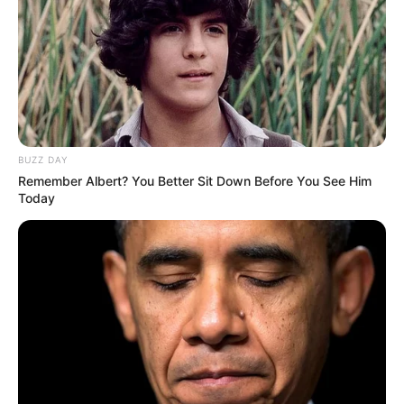
Bikin Ngakak, 10 Potret
Cosplay Murah Pakai Bahan
Seadanya
BUZZ DAY
Remember Albert? You Better Sit Down Before You See Him
Today
Anti Mainstream, 10 Cara
Membawa Barang Belanjaan
Versi Warga Thailand