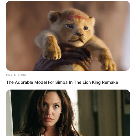
(foto: instagram/piyalipmunsi)
8. Vaidehii Nair yang lebih akrab disapa Vaidehi
Nayar dipercaya memerankan karakter Ambavati,
cucu Brahma yang akhirnya menjadi istri kedua
Krishna
BRAINBERRIES
The Adorable Model For Simba In The Lion King Remake