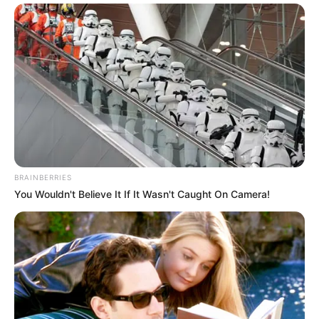
BRAINBERRIES
You Wouldn't Believe It If It Wasn't Caught On Camera!
(foto: instagram/arpitranka)
7. Karakter Parvati, istri Mahadev sekaligus ibu
Ganesha, diperankan oleh aktris cantik Piyali Munshi