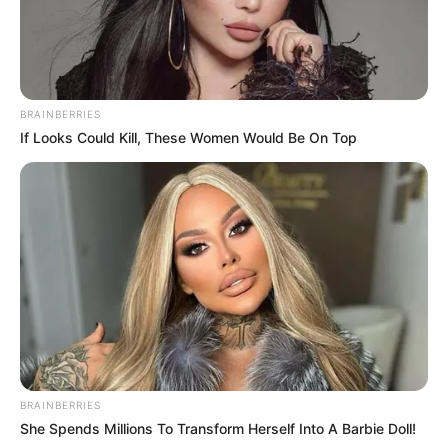
BRAINBERRIES
If Looks Could Kill, These Women Would Be On Top
(foto: instagram/aleya.ghosh)
6. Terkenal berkat perannya di Mahabharata sebagai
Duryodhana, Arpit Ranka memerankan Kansa yang
merupakan paman Krishna sekaligus kakak Devaki
BRAINBERRIES
She Spends Millions To Transform Herself Into A Barbie Doll!