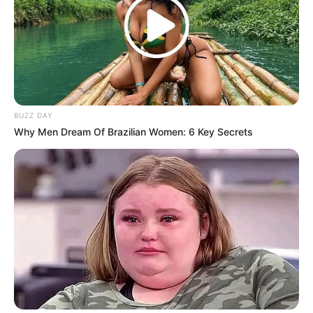
BUZZ DAY
Why Men Dream Of Brazilian Women: 6 Key Secrets
LIHAT ARTIKEL LAINNYA
Unik & Kreatif, 10 Trik yang
7 Trik Upcycling Barang di
Wajib Pengguna
Rumah, Ide Kreatif
Handphone Ketahui
Kurangi Sampah