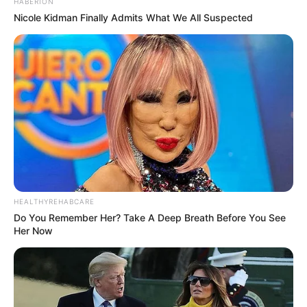
HABERION
Nicole Kidman Finally Admits What We All Suspected
HEALTHYREHABCARE
Do You Remember Her? Take A Deep Breath Before You See
Her Now