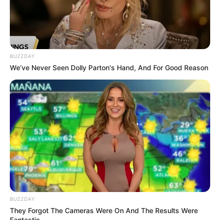
(foto: instagram/omahi_)
BUZZDAY
8. Untuk menghasilkan efek awan pun, kamu bisa
We’ve Never Seen Dolly Parton's Hand, And For Good Reason
meniru teknik ini
BUZZDAY
They Forgot The Cameras Were On And The Results Were
Fantastic