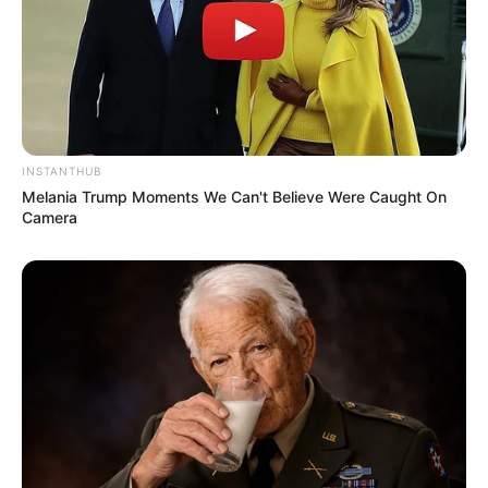
INSTANTHUB
Melania Trump Moments We Can't Believe Were Caught On
Camera
(foto: instagram/omahi_)
5. Keren banget kan, padahal triknya hanya
memanfaatkan pantulan sinar matahari dari cermin
yang dipegang