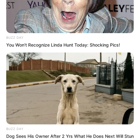
Ambyar! 10 Kalimat Baper
Pakai Bahasa Jawa Ini Bikin
Galau Abis
BUZZ DAY
You Won't Recognize Linda Hunt Today: Shocking Pics!
Fail! 10 Potret Makanan Gagal
Dimasak yang Bikin Kamu
Nggak Selera
BUZZ DAY
Dog Sees His Owner After 2 Yrs What He Does Next Will Stun