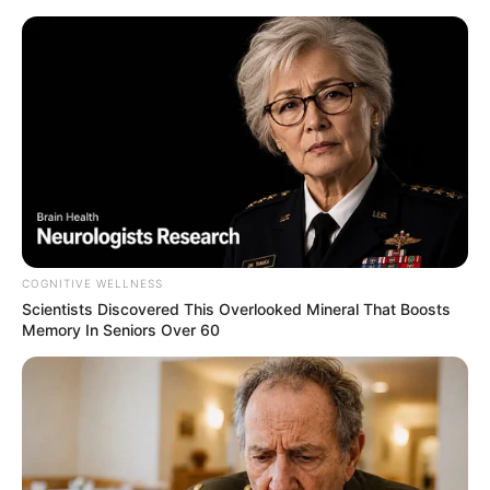
HOME
INSPIRASI
STYLE
FILM &
NGAKAK
QUOTES
HYPE
MORE
SERIES
COGNITIVE WELLNESS
Scientists Discovered This Overlooked Mineral That Boosts
Memory In Seniors Over 60