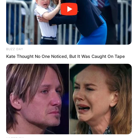
BUZZ DAY
Kate Thought No One Noticed, But It Was Caught On Tape
(foto: instagram/omahi_)
4. Jika ingin nggak kalah kece, foto ini juga bisa jadi
inspirasinya