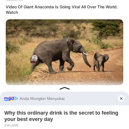
Video Of Giant Anaconda Is Going Viral All Over The World.
Watch
HABERION
Rare Elephant Birth—Then Nature Delivered A Second Shock
Before You Go