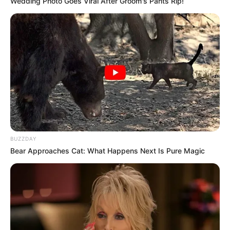
Wedding Photo Goes Viral After Groom's Pants Rip!
(foto: instagram/omahi_)
7. Trik yang satu ini mungkin juga belum pernah
terpikirkan. Hasilnya
banget kan?
instagramable
BUZZDAY
Bear Approaches Cat: What Happens Next Is Pure Magic