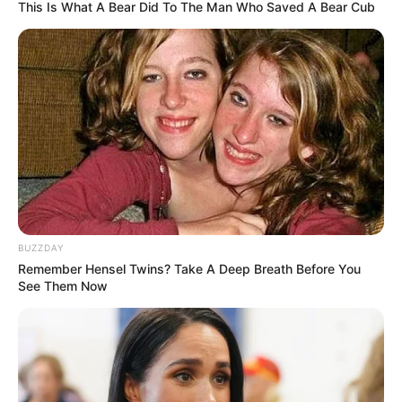
This Is What A Bear Did To The Man Who Saved A Bear Cub
BUZZDAY
Remember Hensel Twins? Take A Deep Breath Before You
See Them Now
INSPIRASI
10 Potret Trik Rahasia Buat Foto