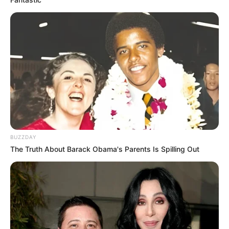
(foto: instagram/omahi_)
9. Keren, seperti benar-benar sedang meretakkan
awan di langit
BUZZDAY
The Truth About Barack Obama's Parents Is Spilling Out
(foto: instagram/omahi_)