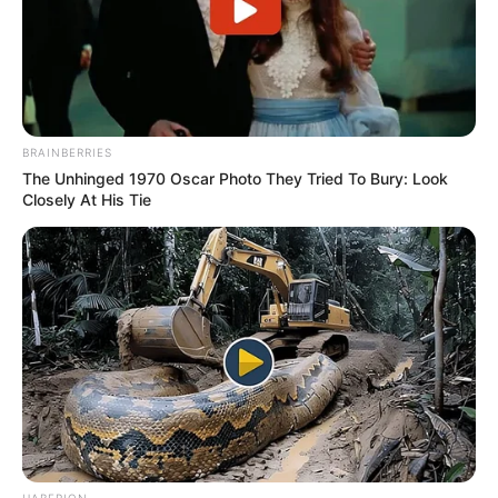
10 Desain Kanopi Tempat
Tidur, Serasa Beristirahat di
Kamar Raja
BRAINBERRIES
The Unhinged 1970 Oscar Photo They Tried To Bury: Look
Closely At His Tie
Tampil Lebih Modern, 7 Potret
Hasil Renovasi Rumah Berusia
90 Tahun
HABERION