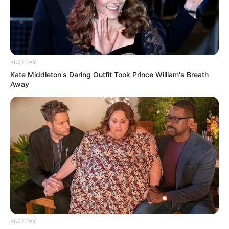
Serem! 9 Chat Ojek Online &
Pelanggan Ini Bikin Auto
Merinding
BUZZDAY
Kate Middleton's Daring Outfit Took Prince William's Breath
Away
Bikin Ngakak, 10 Potret
Cosplay Murah Pakai Bahan
Seadanya
BUZZDAY