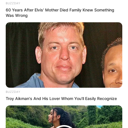
BUZZDAY
60 Years After Elvis' Mother Died Family Knew Something
Was Wrong
BUZZDAY
Troy Aikman's And His Lover Whom You'll Easily Recognize