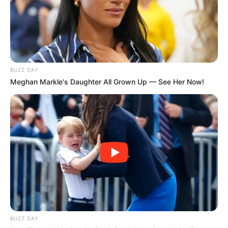
Bikin Ngakak, 10 Potret
Cosplay Murah Pakai Bahan
BUZZ DAY
Seadanya
Meghan Markle's Daughter All Grown Up — See Her Now!
Anti Mainstream, 10 Cara
Membawa Barang Belanjaan
Versi Warga Thailand
BUZZ DAY