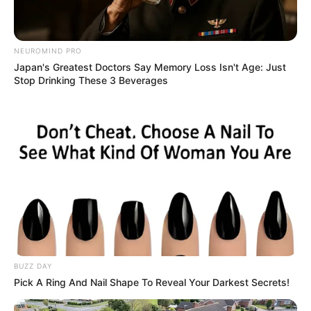
4. Cowok berumur 23 tahun ini, juga pernah
NEUROMIND PRO
membintangi film layar lebar berjudul
Ketika Mas
Japan's Greatest Doctors Say Memory Loss Isn't Age: Just
dan
Gagah Pergi
Duka Sedalam Cinta
Stop Drinking These 3 Beverages
BUZZ DAY
Pick A Ring And Nail Shape To Reveal Your Darkest Secrets!