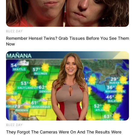
BUZZ DAY
Remember Hensel Twins? Grab Tissues Before You See Them
Now
LIHAT ARTIKEL LAINNYA
Yuk Kenalan dengan 10
10 Pesona Claudia
BUZZ DAY
Pemain ‘Kembalinya
Andhara, Pemeran
They Forgot The Cameras Were On And The Results Were