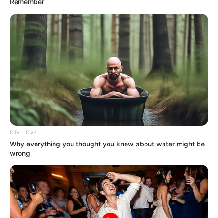
Remember
(foto: instagram/masaji_)
2. Kemudian memulai debut dalam dunia akting
CTA LOVE
pada tahun2016 ketika membintangi sinetron yang
Why everything you thought you knew about water might be
berjudul
Haji Belajar Ngaji
wrong