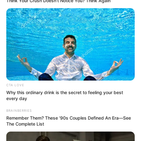
Think Your Crush Doesn't Notice You? Think Again
3. Saat ini telah membintangi lebih dari 20 judul FTV
yang membuktikan bahwa ia berbakat dalam
berakting
CTA LOVE
Why this ordinary drink is the secret to feeling your best
every day
BRAINBERRIES
Remember Them? These '90s Couples Defined An Era—See
The Complete List