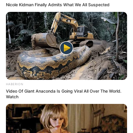
(foto: instagram/masaji_)
Nicole Kidman Finally Admits What We All Suspected
10. Dikenal sebagai aktor yang ramah dan mudah
bergaul
HABERION
Video Of Giant Anaconda Is Going Viral All Over The World.
Watch