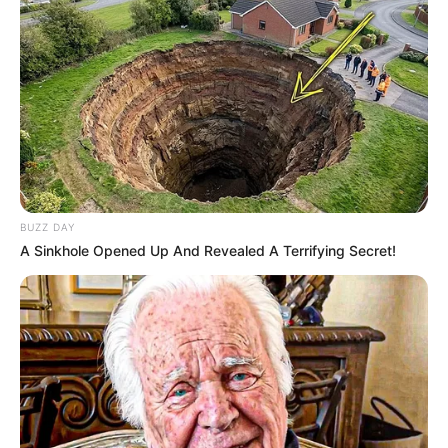
(foto: instagram/masaji_)
5. Sebelum terjun ke dunia hiburan, ternyata pernah
berkeinginan menjadi seorang polisi
BUZZ DAY
A Sinkhole Opened Up And Revealed A Terrifying Secret!