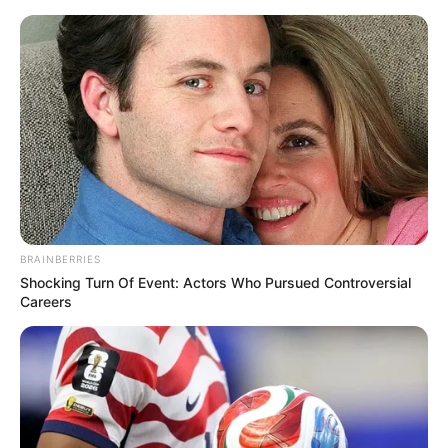
HOME
INSPIRASI
STYLE
FILM &
NGAKAK
QUOTES
HYPE
MORE
SERIES
BRAINBERRIES
Shocking Turn Of Event: Actors Who Pursued Controversial
Careers