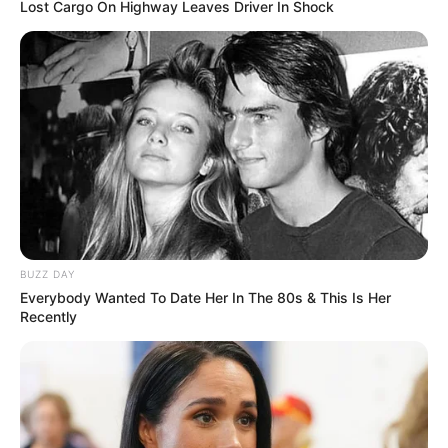
Lost Cargo On Highway Leaves Driver In Shock
BUZZ DAY
Everybody Wanted To Date Her In The 80s & This Is Her
Recently
Serem! 9 Chat Ojek Online &
Pelanggan Ini Bikin Auto
Merinding