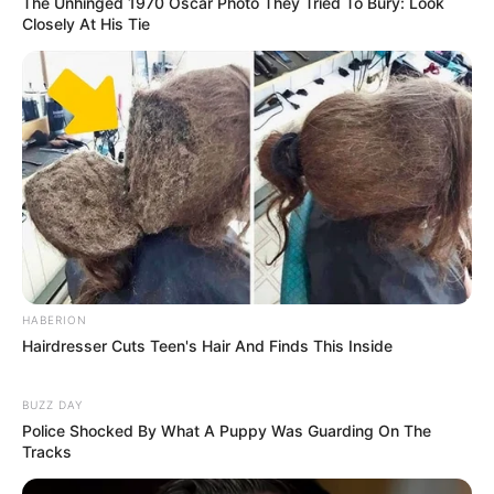
The Unhinged 1970 Oscar Photo They Tried To Bury: Look
Closely At His Tie
8 Kata Lucu Seputar Malam
Minggu ala Jomblo yang Bikin
Ngenes
HABERION
Hairdresser Cuts Teen's Hair And Finds This Inside
BUZZ DAY
10 Desain Kanopi Tempat
Police Shocked By What A Puppy Was Guarding On The
Tidur, Serasa Beristirahat di
Tracks
Kamar Raja