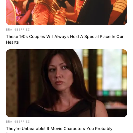
1. Aktor kelahiran Bandar Lampung ini mengawali
karirnya dengan menjadi juara 1
Cover Boy Aneka
Mute
2012
Yes!
BRAINBERRIES
These '90s Couples Will Always Hold A Special Place In Our
Hearts
BRAINBERRIES
They're Unbearable! 9 Movie Characters You Probably