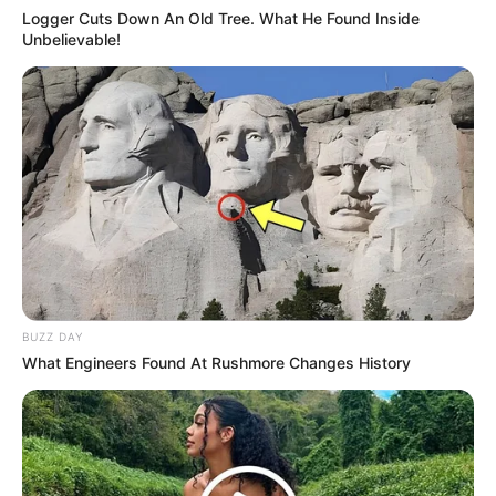
Logger Cuts Down An Old Tree. What He Found Inside
Unbelievable!
(foto: instagram/masaji_)
BUZZ DAY
9. Gayanya yang simpel dan sederhana memiliki daya
What Engineers Found At Rushmore Changes History
tarik tersendiri