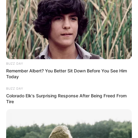
(foto: instagram/masaji_)
7. Meskipun berbakat dalam dunia akting, ternayata
pernah mengalami kesulitan dalam mendalami
karakter Yudi dalam film
Ketika Mas Gagah Pergi
BUZZ DAY
Remember Albert? You Better Sit Down Before You See Him
Today
BUZZ DAY
Colorado Elk's Surprising Response After Being Freed From
Tire