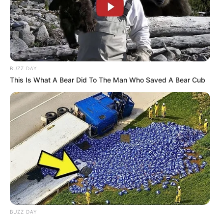
Sinopsis Kembalinya
Raden Kian Santang
Episode 1 – Terakhir
(Sinetron MNCTV)
BUZZ DAY
This Is What A Bear Did To The Man Who Saved A Bear Cub
BUZZ DAY