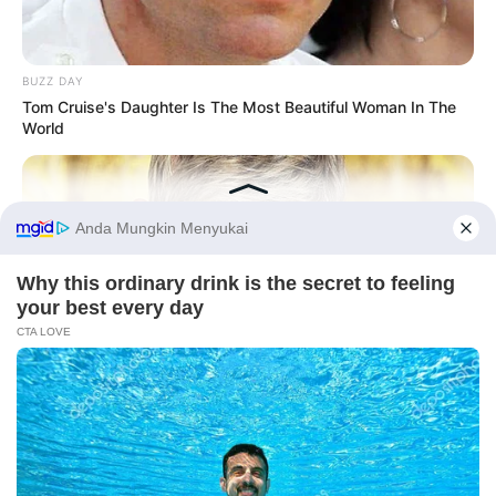
BUZZ DAY
Tom Cruise's Daughter Is The Most Beautiful Woman In The
World
Before You Go
PRIVACY POLICY
DISCLAIMER
HUBUNGI KAMI
IKLAN
BUZZ DAY
Ellen DeGeneres Confirms Her New Partner