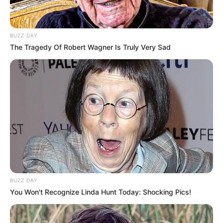
BUZZ DAY
The Tragedy Of Robert Wagner Is Truly Very Sad
(foto: instagram/masaji_)
6. Menurut pendapatnya polisi adalah sosok yang
gagah dan juga ganteng
BUZZ DAY
You Won't Recognize Linda Hunt Today: Shocking Pics!