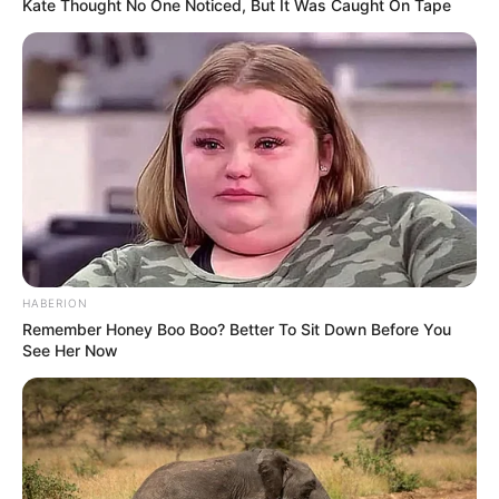
Kate Thought No One Noticed, But It Was Caught On Tape
Langka Banget! 10 Pose Lucu
Katak yang Bikin Ketawa
Gemes
HABERION
Remember Honey Boo Boo? Better To Sit Down Before You
See Her Now
Ambyar! 10 Kalimat Baper
Pakai Bahasa Jawa Ini Bikin
Galau Abis