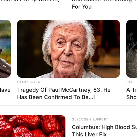
Mute
For You
Fa
Di
Ng
GAMES WAKA
HABE
Have
Tragedy Of Paul McCartney, 83. He
A T
Has Been Confirmed To Be...!
Sho
10
Ma
Ba
GLYCOGEN SUPPORT
Columbus: High Blood Su
This Liver Fix