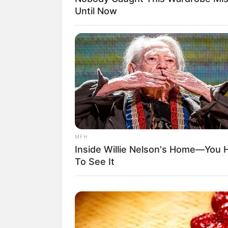
Until Now
MFH
Inside Willie Nelson's Home—You 
To See It