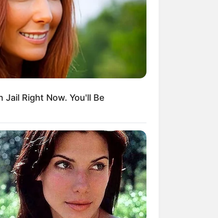
kin Ngakak, 10 Potret
splay Murah Pakai Bahan
adanya
 Jail Right Now. You'll Be
ti Mainstream, 10 Cara
mbawa Barang Belanjaan
rsi Warga Thailand