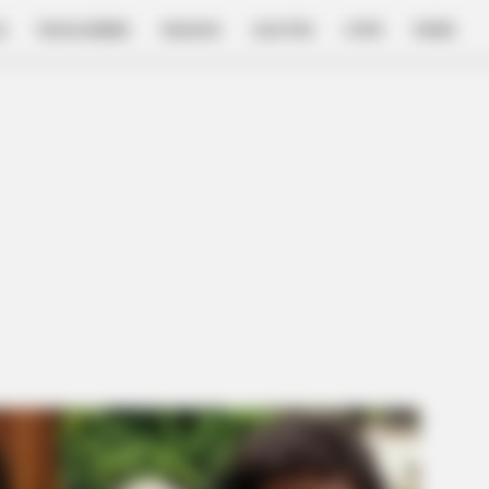
E
FILM & SERIES
NGAKAK
QUOTES
HYPE
MORE