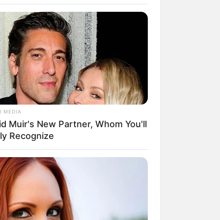
R MEDIA
id Muir's New Partner, Whom You'll
rem! 9 Chat Ojek Online &
ily Recognize
langgan Ini Bikin Auto
rinding