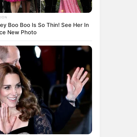
RION
ey Boo Boo Is So Thin! See Her In
rce New Photo
mpil Lebih Modern, 7 Potret
sil Renovasi Rumah Berusia
 Tahun