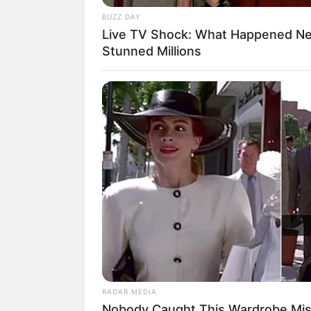
Perhatian
BUZZ DAY
Live TV Shock: What Happened Ne
Stunned Millions
1. Ini dia potret manis Alvy yang
RADAR MEDIA
Nobody Caught This Wardrobe Mis