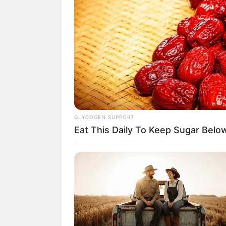
(foto
2. Yup, lelaki kelahiran 18 Agus
GLYCOGEN SUPPORT
Ashburnham, Massachusetts, Am
Eat This Daily To Keep Sugar Belo