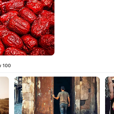
8 
Mi
Ng
: instagram/alvy_xavier)
tus 2001 ini baru lulus dari Cushing Academy,
erika Serikat
w 100
10
Ti
Ka