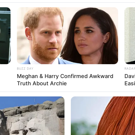
mpan Alvy Xavier,
BUZZ DAY
RADA
Meghan & Harry Confirmed Awkward
Dav
djiastuti Punya
Se
Truth About Archie
Eas
Pe
Me
WHATSAPP
TELEGRAM
LINE