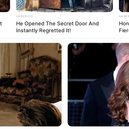
HABERION
HABE
t
He Opened The Secret Door And
Hon
Instantly Regretted It!
Fie
Ta
Ha
90