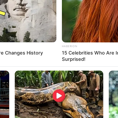
, Susi Pudjiastuti merupakan sosok yang banyak
Bi
Co
Se
i menteri yang selalu tegas mempertahankan kedaulatan
s, ia tetap merupakan sosok ibu yang menyayangi anak-
HABERION
e Changes History
15 Celebrities Who Are In
Surprised!
 bersama salah satu putranya Alvy Xavier. Alvy
ama pilot Jerman, Christian von Strombeck.
An
ule mampu mencuri perhatian warganet khususnya kaum
Me
ut memang jarang tersorot media.
Ve
ideo Youtube bersama komika Kiky Saputri. Wah seperti
rikut potretnya.
Mima Shafa, Putri Mona Ratuliu yang Menarik