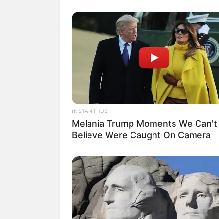
SELEBRITI
10 Pesona Ta
INSTANTHUB
Melania Trump Moments We Can't
Putra Susi Pu
Believe Were Caught On Camera
Banyak Fans
Penulis:
dian
|
14 Juli 2020
SHARE
TWEET
SHARE