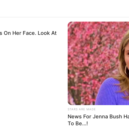
 On Her Face. Look At
STARS ARE MADE
News For Jenna Bush Ha
To Be...!