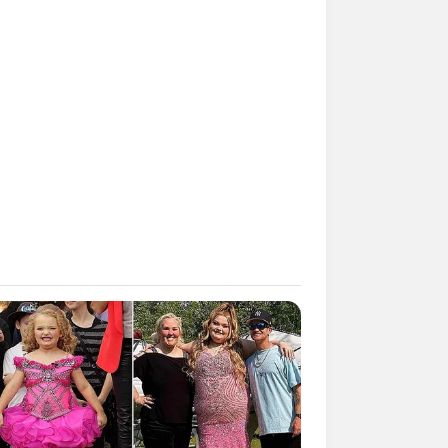
Kata Lucu Seputar Malam
nggu ala Jomblo yang Bikin
enes
 Desain Kanopi Tempat
dur, Serasa Beristirahat di
mar Raja