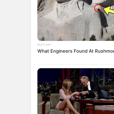
Mantan Menteri Kelautan dan Perikanan
dikagumi oleh masyarakat Indonesia.
Pada saat menjabat, Susi dikenal sebaga
Indonesia dalam lingkup kelautan.
Walaupun memiliki sikap tegas dan kera
BUZZ DAY
anaknya.
What Engineers Found At Rushmor
Beberapa waktu lalu ia mengunggah foto
merupakan anak dari pernikahannya bers
Beranjak dewasa, wajahnya yang bak b
hawa. Apalagi putra bungsu Susi terseb
Namun baru-baru ini ia muncul dalam v
apa ya penampilan terbaru dari Alvy? Be
Baca juga:
10 Penampilan Kekinian 