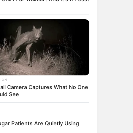
il! 10 Potret Makanan Gagal
masak yang Bikin Kamu
gak Selera
RION
rail Camera Captures What No One
uld See
 Pose Manekin Anti
instream yang Konyol
nget
gar Patients Are Quietly Using