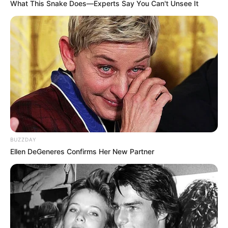
What This Snake Does—Experts Say You Can't Unsee It
Serem! 9 Chat Ojek Online &
Pelanggan Ini Bikin Auto
Merinding
Bikin Ngakak, 10 Potret
BUZZDAY
Cosplay Murah Pakai Bahan
Ellen DeGeneres Confirms Her New Partner
Seadanya