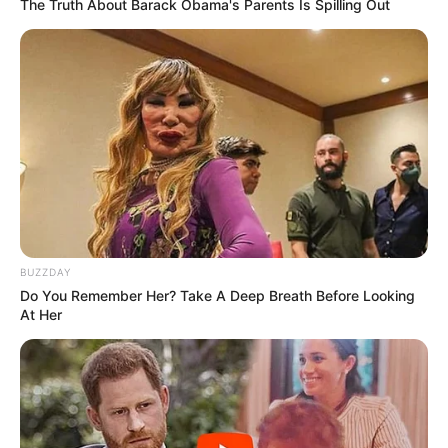
The Truth About Barack Obama's Parents Is Spilling Out
Ambyar! 10 Kalimat Baper
Pakai Bahasa Jawa Ini Bikin
Galau Abis
BUZZDAY
Fail! 10 Potret Makanan Gagal
Do You Remember Her? Take A Deep Breath Before Looking
At Her
Dimasak yang Bikin Kamu
Nggak Selera