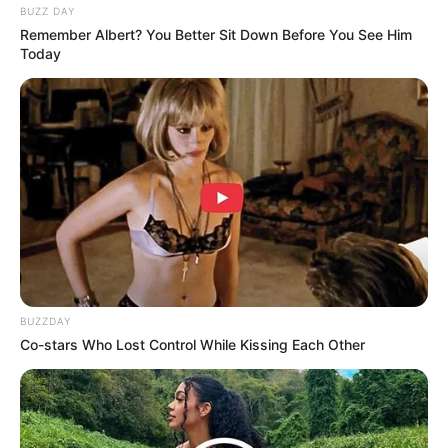
BUZZ DAY
Remember Albert? You Better Sit Down Before You See Him
Today
BUZZDAY
Co-stars Who Lost Control While Kissing Each Other
(foto: instagram/mayakerthyasa)