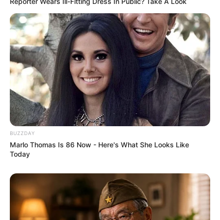
Reporter Wears Ill-Fitting Dress In Public? Take A Look
10 Desain Kanopi Tempat
Tidur, Serasa Beristirahat di
Kamar Raja
BUZZDAY
Marlo Thomas Is 86 Now - Here's What She Looks Like
Today
Tampil Lebih Modern, 7 Potret
Hasil Renovasi Rumah Berusia
90 Tahun