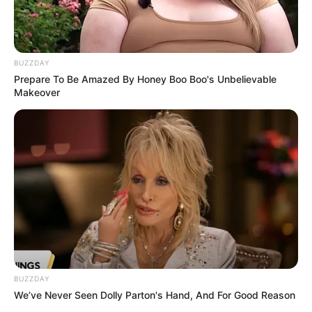
(foto: instagram/mayakerthyasa)
5. Ia juga menulis sebuah buku yang berisikan resep
BUZZDAY
masakan kuno Bali yang rata-rata sudah terlupakan
Prepare To Be Amazed By Honey Boo Boo's Unbelievable
Makeover
BUZZDAY
We’ve Never Seen Dolly Parton's Hand, And For Good Reason