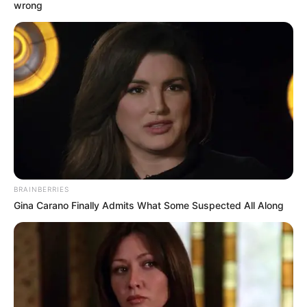
wrong
BRAINBERRIES
Gina Carano Finally Admits What Some Suspected All Along
SELEBRITI
10 Pesona Sri Maya Kerthyasa,