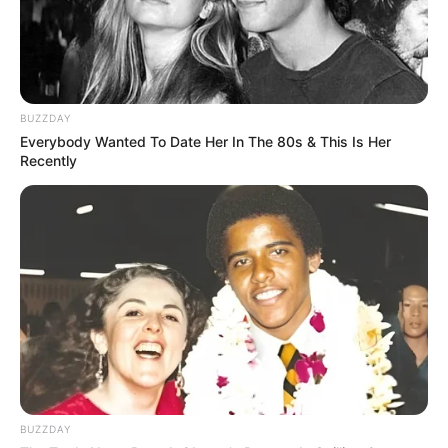
Anti Mainstream, 10 Cara
Membawa Barang Belanjaan
Versi Warga Thailand
BUZZDAY
Everybody Wanted To Date Her In The 80s & This Is Her
Recently
Langka Banget! 10 Pose Lucu
Katak yang Bikin Ketawa
Gemes
BUZZDAY