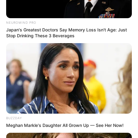
NEUROMIND PRO
Japan's Greatest Doctors Say Memory Loss Isn't Age: Just
Stop Drinking These 3 Beverages
(foto: instagram/mayakerthyasa)
4. Saking cintanya, ia pernah menjadi jurnalis
majalah kuliner di Sydney
BUZZDAY
Meghan Markle's Daughter All Grown Up — See Her Now!