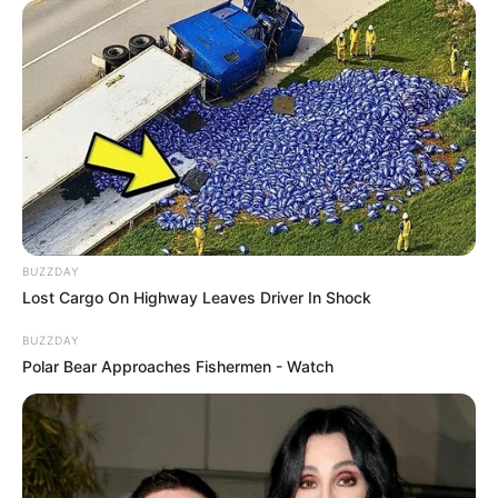
(foto: instagram/mayakerthyasa)
BUZZDAY
6. Saat kecil ia tinggal di Sydney dengan sang ibu,
Lost Cargo On Highway Leaves Driver In Shock
Jero Asri Kerthyasa yang lahir di Australia
BUZZDAY
Polar Bear Approaches Fishermen - Watch