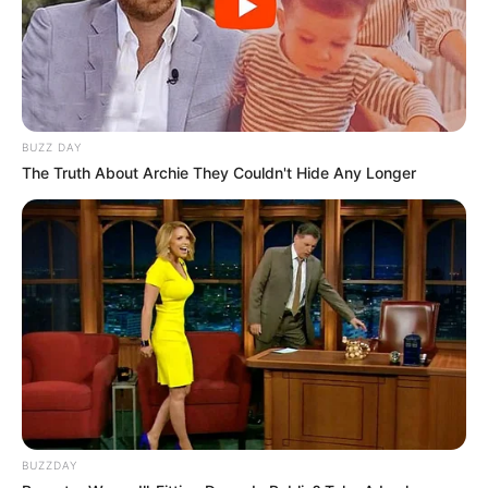
10 Pose Manekin Anti
Mainstream yang Konyol
Banget
BUZZ DAY
The Truth About Archie They Couldn't Hide Any Longer
8 Kata Lucu Seputar Malam
Minggu ala Jomblo yang Bikin
Ngenes
BUZZDAY