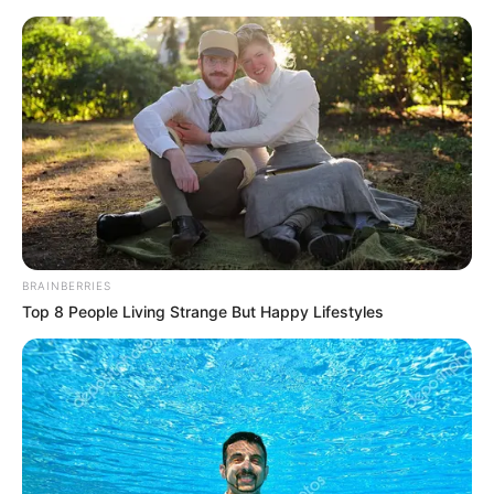
HOME
INSPIRASI
STYLE
FILM &
NGAKAK
QUOTES
HYPE
MORE
SERIES
BRAINBERRIES
Top 8 People Living Strange But Happy Lifestyles