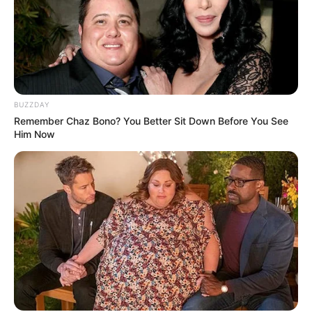
BUZZDAY
Remember Chaz Bono? You Better Sit Down Before You See
Him Now
(foto: instagram/mayakerthyasa)
7. Kebersamaanya dengan Happy Salma sempat
menjadi sorotan