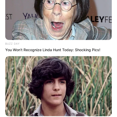
8. Ia beberapa kali mengunggah momen-momennya
bersama istri kakaknya tersebut di akun instagram
miliknya
BUZZ DAY
You Won't Recognize Linda Hunt Today: Shocking Pics!
(foto: instagram/mayakerthyasa)
9. Sama-sama cantik dan peduli budaya Indonesia
khususnya Bali, keduanya tuai pujian nitizen