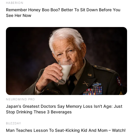
HABERION
Remember Honey Boo Boo? Better To Sit Down Before You
See Her Now
(foto: instagram/mayakerthyas)
Baca juga:
10 Potret Gigie Truc Anh, Aktris Thailand yang
Diserang Nitizen Karena Peran Pelakor
Nah itu dia secuplik kisah Sri Maya Kerthyasa dan pesonanya
yang memikat. Semoga menjadi inspirasi kaum perempuan untuk
selalu menjaga kebudayaan Indonesia dimanapun kita berada!
NEUROMIND PRO
Japan's Greatest Doctors Say Memory Loss Isn't Age: Just
TAGS
HAPPY SALMA
SRI MAYA KERTHYASA
Stop Drinking These 3 Beverages
BUZZDAY
Man Teaches Lesson To Seat-Kicking Kid And Mom – Watch!