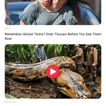
MFH
Remember Hensel Twins? Grab Tissues Before You See Them
Now
BUZZDAY