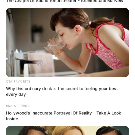
The Chapel Of Sound Amphitheater - Architectural Marvels
(foto: instagram/mayakerthyasa)
3. Maya jatuh cinta dengan budaya dan kuliner Bali
sedari kecil
CTA FAVORITE
Why this ordinary drink is the secret to feeling your best
every day
BRAINBERRIES
Hollywood's Inaccurate Portrayal Of Reality – Take A Look
Inside