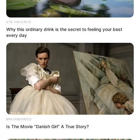
CTA FAVORITE
Why this ordinary drink is the secret to feeling your best
every day
(foto: instagram/gmarthagraciela)
BRAINBERRIES
Is The Movie "Danish Girl" A True Story?
Baca juga:
Berambut Pendek, 10 Artis Ini Terlihat Makin
Fresh dan Cantik