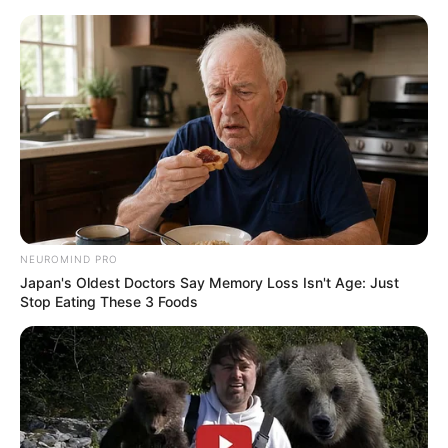
HOME
INSPIRASI
STYLE
FILM &
NGAKAK
QUOTES
HYPE
MORE
SERIES
NEUROMIND PRO
Japan's Oldest Doctors Say Memory Loss Isn't Age: Just
Stop Eating These 3 Foods