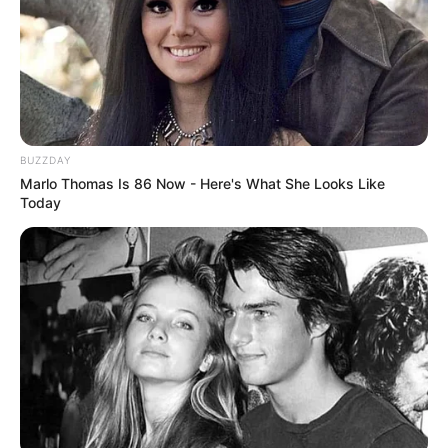
Serem! 9 Chat Ojek Online &
Pelanggan Ini Bikin Auto
Merinding
BUZZDAY
Marlo Thomas Is 86 Now - Here's What She Looks Like
Today
Bikin Ngakak, 10 Potret
Cosplay Murah Pakai Bahan
Seadanya