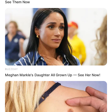
See Them Now
BUZZDAY
Meghan Markle's Daughter All Grown Up — See Her Now!
SELEBRITI
10 Pesona Martha Graciela Eks