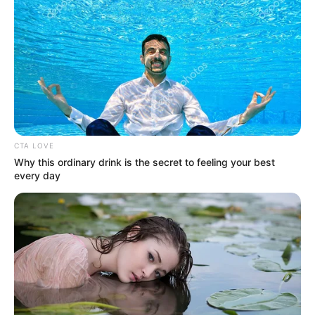
(foto: instagram/gmarthagraciela)
CTA LOVE
10. Hayo siapa yang sudah suka dengannya sejak saat
Why this ordinary drink is the secret to feeling your best
masih di Tim T?
every day