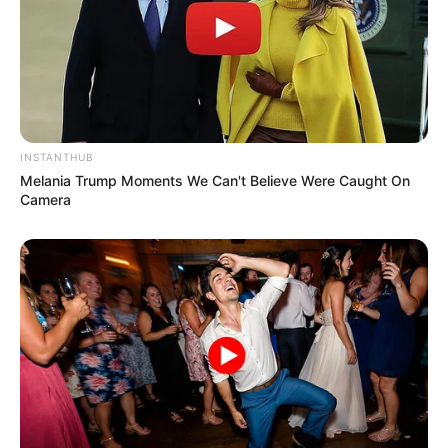
4. Berhenti dari karir tarik suara, kini ia merambah
ke karir sebagai BA dan selebgram
INSTANTHUB
Melania Trump Moments We Can't Believe Were Caught On
Camera