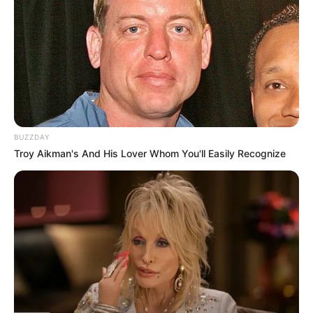
Ambyar! 10 Kalimat Baper
Pakai Bahasa Jawa Ini Bikin
Galau Abis
BUZZDAY
Troy Aikman's And His Lover Whom You'll Easily Recognize
Fail! 10 Potret Makanan Gagal
Dimasak yang Bikin Kamu
Nggak Selera