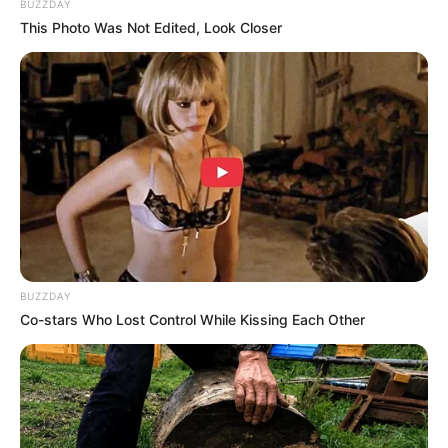
BUZZDAY
(foto: instagram/gmarthagraciela)
This Photo Was Not Edited, Look Closer
2. Di JKT48 ia pernah tergabung dalam kelompok
4Gulali bersama Haruka, Sinka, dan Angel
BUZZDAY
Co-stars Who Lost Control While Kissing Each Other