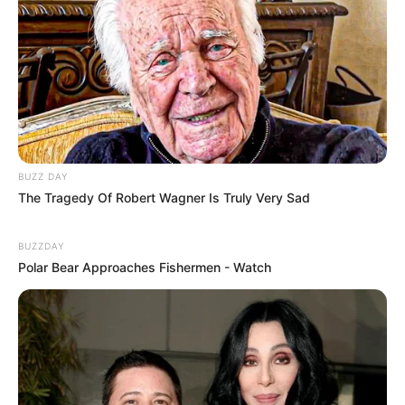
10 Desain Kanopi Tempat
Tidur, Serasa Beristirahat di
BUZZ DAY
Kamar Raja
The Tragedy Of Robert Wagner Is Truly Very Sad
BUZZDAY
Polar Bear Approaches Fishermen - Watch
Tampil Lebih Modern, 7 Potret
Hasil Renovasi Rumah Berusia
90 Tahun