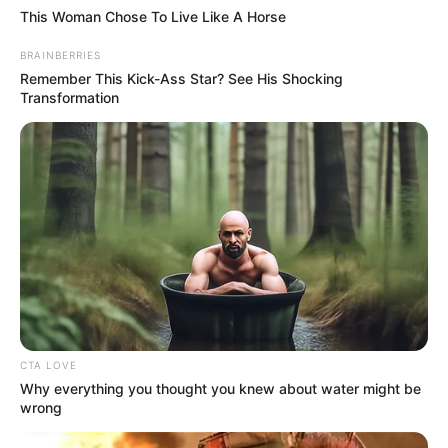
This Woman Chose To Live Like A Horse
BRAINBERRIES
Remember This Kick-Ass Star? See His Shocking
Transformation
(foto: instagram/gmarthagraciela)
8. Pelantun
ini ternyata suka banget dengan
Beginner
sayuran lho
CTA LOVE
Why everything you thought you knew about water might be
wrong