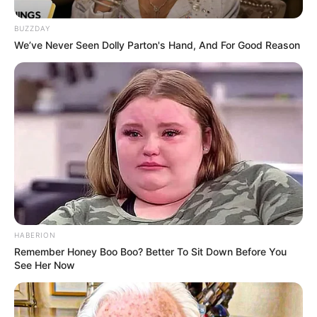
BUZZDAY
We’ve Never Seen Dolly Parton's Hand, And For Good Reason
10 Pose Manekin Anti
Mainstream yang Konyol
Banget
HABERION
Remember Honey Boo Boo? Better To Sit Down Before You
See Her Now
8 Kata Lucu Seputar Malam
Minggu ala Jomblo yang Bikin
Ngenes