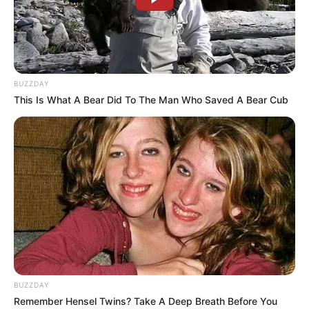
BUZZDAY
This Is What A Bear Did To The Man Who Saved A Bear Cub
BUZZDAY
Remember Hensel Twins? Take A Deep Breath Before You