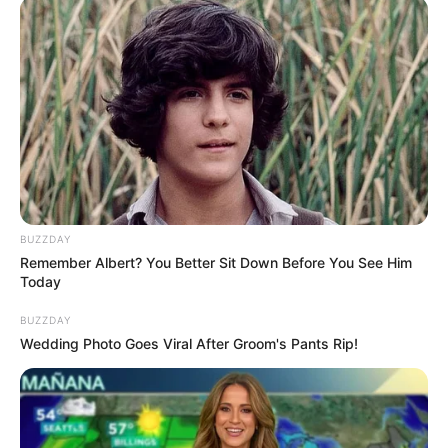
Demikian pesona dari Martha Graciela Eks JKT48 yang memikat
abis. Semoga tambah sukses ya Grace dan membawa nama e-
Sport lebih dikenal semakin luas!
TAGS
EKS JKT48
MARTHA GRACIELA
BUZZDAY
Remember Albert? You Better Sit Down Before You See Him
Today
BUZZDAY
Wedding Photo Goes Viral After Groom's Pants Rip!