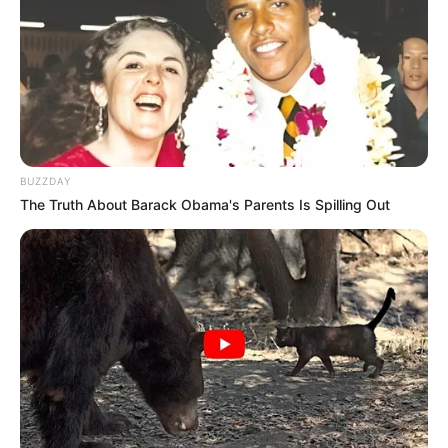
LIHAT ARTIKEL LAINNYA
BUZZDAY
The Truth About Barack Obama's Parents Is Spilling Out
10 Potret Menawan Zahra
Betah Menjomblo, Ini 10
Yuriva, Eks JKT48 yang
Pesona Shinta Naomi Eks
Jadi Peserta MasterChef
JKT48
Season 7