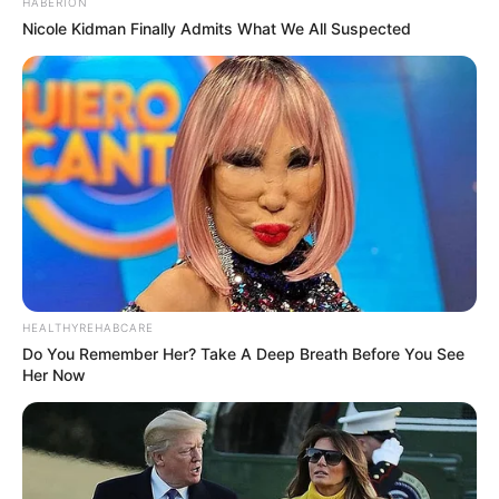
HABERION
Nicole Kidman Finally Admits What We All Suspected
(foto: instagram/gmarthagraciela)
HEALTHYREHABCARE
Do You Remember Her? Take A Deep Breath Before You See
Her Now