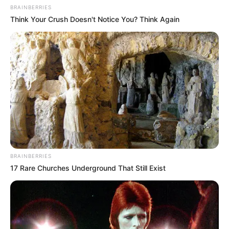
pesonanya
BRAINBERRIES
Think Your Crush Doesn't Notice You? Think Again
BRAINBERRIES
17 Rare Churches Underground That Still Exist