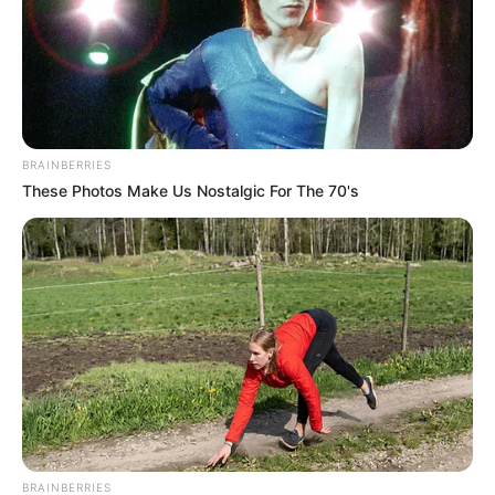
(foto: instagram/gmarthagraciela)
7. Tersenyum manis, ia ucapkan selamat Hari Raya
Idul Fitri ke penggemarnya yang tengah merayakan,
bikin hati adem
BRAINBERRIES
These Photos Make Us Nostalgic For The 70's
BRAINBERRIES