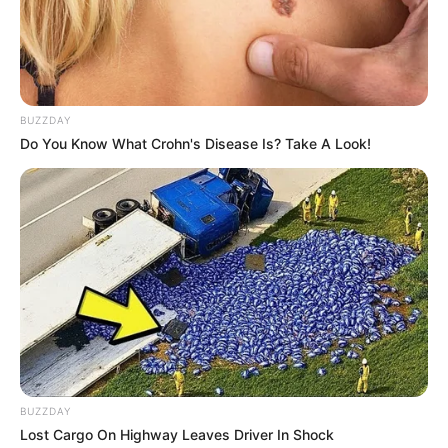
JKT48, Kini Jadi Brand
Ambassador Tim Esports
Penulis:
dian
|
14 Juni 2020
BUZZDAY
Do You Know What Crohn's Disease Is? Take A Look!
Bagi kaum muda yang menyukai grup cewek-cewek cantik
JKT48, pasti sudah hafal dong dengan Martha Graciela atau yang
lebih akrab dipanggil Grace.
Ia merupakan mantan anggota generasi ketiga JKT48, yang
pernah menjadi anggota Tim T. Namun pada 2016, ia
memutuskan untuk
graduation
dengan alas an untuk melanjutkan
pendidikannya yang sempat tertunda.
Empat tahun berlalu, kepopuleran gadis asal Riau ini agaknya tak
BUZZDAY
pernah surut. Walaupun sudah keluar dari grup yang
Lost Cargo On Highway Leaves Driver In Shock