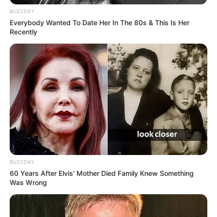
BUZZDAY
Everybody Wanted To Date Her In The 80s & This Is Her
Recently
Anti Mainstream, 10 Cara
Membawa Barang Belanjaan
Versi Warga Thailand
BUZZDAY
Langka Banget! 10 Pose Lucu
60 Years After Elvis' Mother Died Family Knew Something
Katak yang Bikin Ketawa
Was Wrong
Gemes