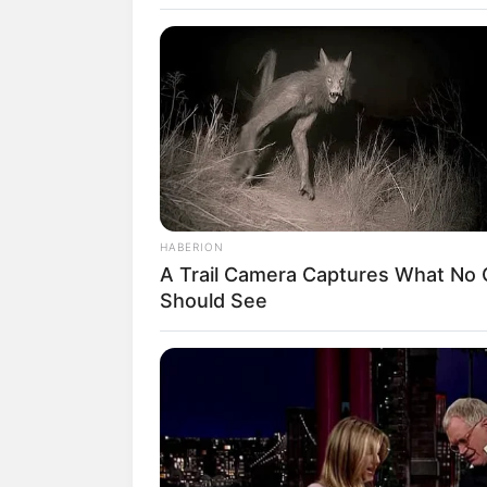
SELEBRITI
10 Pesona Can
HABERION
A Trail Camera Captures What No
Mantan Istri
Should See
Juga Artis Ma
Penulis:
dian
|
22 Juli 2020
SHARE
TWEET
SHARE