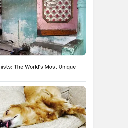
Kata Lucu Seputar Malam
nggu ala Jomblo yang Bikin
enes
ists: The World's Most Unique
 Desain Kanopi Tempat
dur, Serasa Beristirahat di
mar Raja