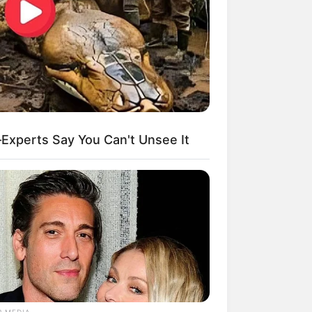
kin Ngakak, 10 Potret
splay Murah Pakai Bahan
adanya
xperts Say You Can't Unsee It
ti Mainstream, 10 Cara
mbawa Barang Belanjaan
rsi Warga Thailand
R MEDIA