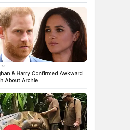
DAY
han & Harry Confirmed Awkward
rem! 9 Chat Ojek Online &
th About Archie
langgan Ini Bikin Auto
rinding