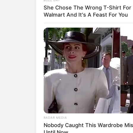
Ketiga
She Chose The Wrong T-Shirt For
Walmart And It's A Feast For You
RADAR MEDIA
1. Pemilik nama asli Wan Fazira 
Nobody Caught This Wardrobe Mis
Februari 1974
Until Now