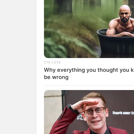
CTA LOVE
Why everything you thought you 
be wrong
(fot
2. Ia merupakan seorang aktris, 