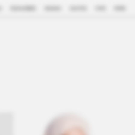
E
FILM & SERIES
NGAKAK
QUOTES
HYPE
MORE