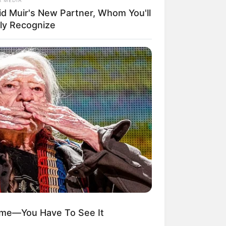
id Muir's New Partner, Whom You'll
ily Recognize
ngka Banget! 10 Pose Lucu
tak yang Bikin Ketawa
mes
byar! 10 Kalimat Baper
kai Bahasa Jawa Ini Bikin
lau Abis
Home—You Have To See It