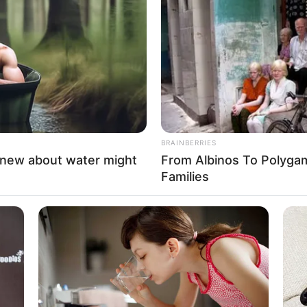
8 
Mi
Ng
BRAINBERRIES
knew about water might
From Albinos To Polygam
Families
10
o: instagram/errafazira)
Ti
Ka
penyanyi, pembawa acara televisi di Malaysia