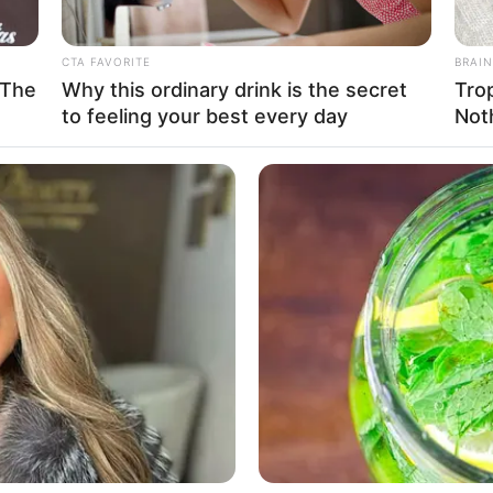
CTA FAVORITE
BRAIN
 The
Why this ordinary drink is the secret
Tro
to feeling your best every day
Not
Ta
Ha
90