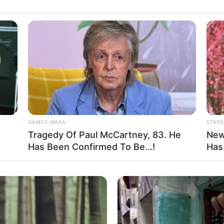
Mute
Fa
Di
Ng
GAMES WAKA
STARS
Tragedy Of Paul McCartney, 83. He
New
Has Been Confirmed To Be...!
Has
10
Ma
Ba