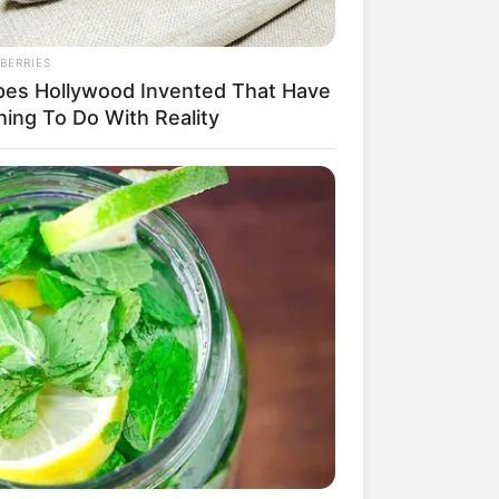
BERRIES
pes Hollywood Invented That Have
hing To Do With Reality
mpil Lebih Modern, 7 Potret
sil Renovasi Rumah Berusia
 Tahun