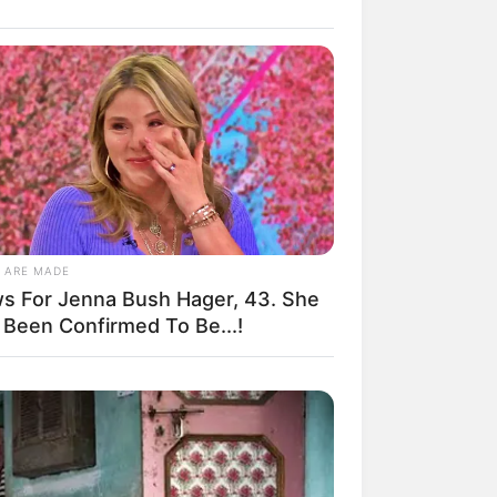
il! 10 Potret Makanan Gagal
masak yang Bikin Kamu
gak Selera
 ARE MADE
s For Jenna Bush Hager, 43. She
 Been Confirmed To Be...!
 Pose Manekin Anti
instream yang Konyol
nget