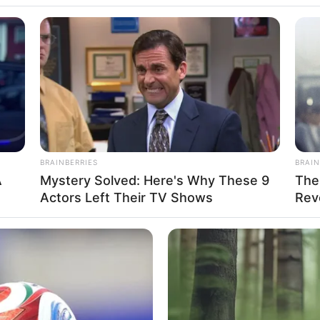
suda yang Bisa
BRAINBERRIES
BRAIN
A
Mystery Solved: Here's Why These 9
The
atural Hingga
Se
Actors Left Their TV Shows
Rev
Pe
Me
WHATSAPP
TELEGRAM
LINE