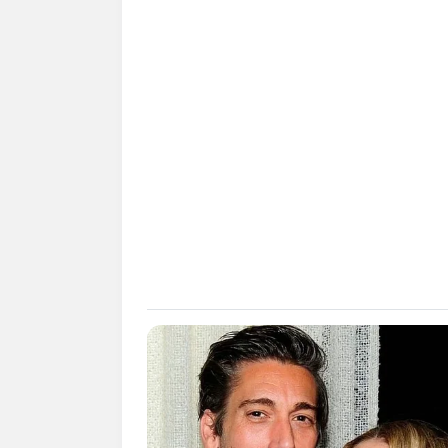
(foto:
2. Untuk tipe orang Indonesia d
nuansa oranye pastel sangat coc