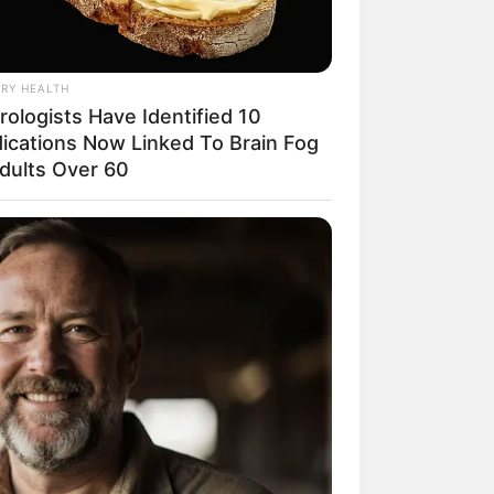
RY HEALTH
rologists Have Identified 10
mpil Lebih Modern, 7 Potret
ications Now Linked To Brain Fog
sil Renovasi Rumah Berusia
Adults Over 60
 Tahun