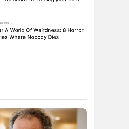
BERRIES
il! 10 Potret Makanan Gagal
er A World Of Weirdness: 8 Horror
masak yang Bikin Kamu
gak Selera
ies Where Nobody Dies
 Pose Manekin Anti
instream yang Konyol
nget