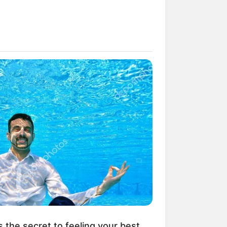
ngka Banget! 10 Pose Lucu
tak yang Bikin Ketawa
mes
byar! 10 Kalimat Baper
kai Bahasa Jawa Ini Bikin
lau Abis
s the secret to feeling your best