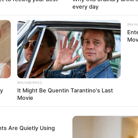
every day
BRAIN
Fa
Ent
Di
Ng
Mov
BRAINBERRIES
ay
It Might Be Quentin Tarantino's Last
Movie
10
Ma
Ba
ts Are Quietly Using