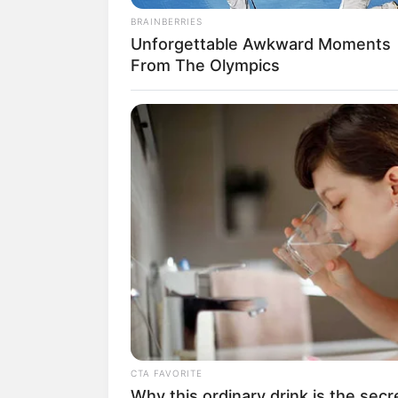
BRAINBERRIES
Unforgettable Awkward Moments
From The Olympics
1. Cocok untuk penampilan yang i
minimalis romantis ini bisa jadi 
CTA FAVORITE
Why this ordinary drink is the secr