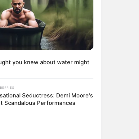
kin Ngakak, 10 Potret
splay Murah Pakai Bahan
adanya
ught you knew about water might
ti Mainstream, 10 Cara
BERRIES
mbawa Barang Belanjaan
sational Seductress: Demi Moore's
rsi Warga Thailand
t Scandalous Performances