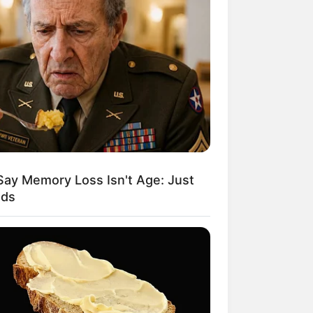
Kata Lucu Seputar Malam
nggu ala Jomblo yang Bikin
enes
Say Memory Loss Isn't Age: Just
ods
 Desain Kanopi Tempat
dur, Serasa Beristirahat di
mar Raja