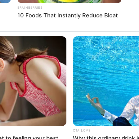
BRAINBERRIES
10 Foods That Instantly Reduce Bloat
La
Ka
Ge
Am
Pa
ngin tampak elegan tapi tidak terlalu terang,
Ga
pilihan
Mute
CTA LOVE
et to feeling your best
Why this ordinary drink i