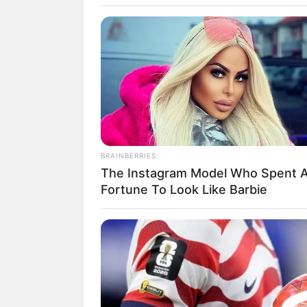
STYLE
10 Makeup Wi
BRAINBERRIES
The Instagram Model Who Spent 
Kamu Coba, N
Fortune To Look Like Barbie
Bold
Penulis:
mira
|
22 Juni 2022
SHARE
TWEET
SHARE