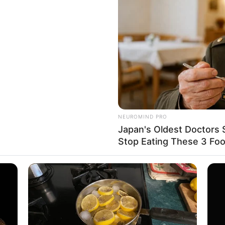
8 
Mi
Ng
NEUROMIND PRO
Japan's Oldest Doctors 
Stop Eating These 3 Fo
 Instagram/crammyhmua)
engan mata cokelat dan rambut gelap, riasan
10
Ti
ok
Ka