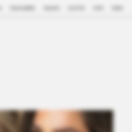
E
FILM & SERIES
NGAKAK
QUOTES
HYPE
MORE