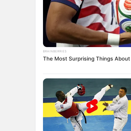
Penantian panjang dalam menuntaskan ku
dengan penuh perjuangan akhirnya bisa d
kelulusan atau wisuda.
Dalam perayaan ini siapapun pasti ingin
cantik.Untuk tampil memukau satu hal y
BRAINBERRIES
Dengan makeup yang baik, mau pakai to
The Most Surprising Things About
membuat penampilan tampak stunning.
Gaya makeup juga bisa bervariasi, jika s
lebih mempesona bisa dengan gaya bold
Berikut ini 10 makeup wisuda yang bisa
lebih baik sesuaikan juga dengan kepri
Baca juga:
10 Ide Prewedding Casual