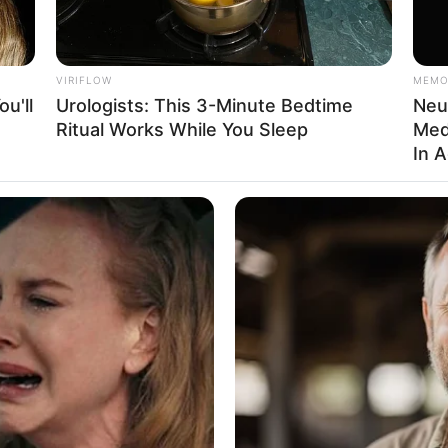
VIRIFLOW
MEMO
u'll
Urologists: This 3-Minute Bedtime
Neu
Ta
Ritual Works While You Sleep
Med
Ha
In 
90