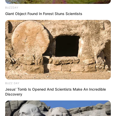
BUZZDAY
Giant Object Found In Forest Stuns Scientists
(foto: pinterest)
Baca juga:
10 Desain Kolam Renang Unik yang Pernah Ada
di Dunia
Bohlam unik bisa dikreasikan dan juga dimanfaatkan. Semakin
kreatif, proses kreasi akan semkin berkembang membentuk sebuah
karya.
TAGS
BOHLAM LAMPU
KREASI UNIK
BUZZ DAY
Jesus' Tomb Is Opened And Scientists Make An Incredible
Discovery