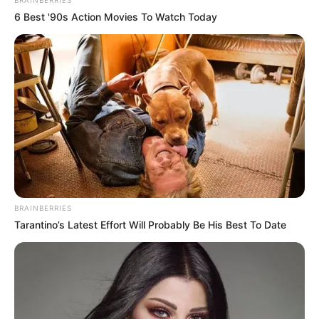
BRAINBERRIES
6 Best '90s Action Movies To Watch Today
Serem! 9 Chat Ojek Online &
Pelanggan Ini Bikin Auto
BRAINBERRIES
Merinding
Tarantino’s Latest Effort Will Probably Be His Best To Date