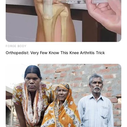
FORGE BODY
Orthopedist: Very Few Know This Knee Arthritis Trick
LIHAT ARTIKEL LAINNYA
Kunci Unik Bentuk
Komposisi Unik, 10 Kreasi
Pedang, Ciptakan Sensasi
Menarik Gunakan Awan