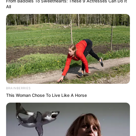
From Baddies To Sweethearts: These 9 Actresses Can Do It
All
Langka Banget! 10 Pose Lucu
Katak yang Bikin Ketawa
Gemes
BRAINBERRIES
Ambyar! 10 Kalimat Baper
This Woman Chose To Live Like A Horse
Pakai Bahasa Jawa Ini Bikin
Galau Abis