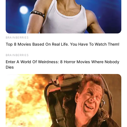
Tampil Lebih Modern, 7 Potret
BRAINBERRIES
Hasil Renovasi Rumah Berusia
Top 8 Movies Based On Real Life. You Have To Watch Them!
90 Tahun
BRAINBERRIES
Enter A World Of Weirdness: 8 Horror Movies Where Nobody
Dies