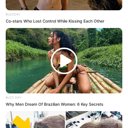
BUZZDAY
Co-stars Who Lost Control While Kissing Each Other
(foto: macgyverisms)
9. Bisa juga kamu manfaatkan sebagai tempat garam
dan merica. Jangan lupa diberi lubang ya
BUZZ DAY
Why Men Dream Of Brazilian Women: 6 Key Secrets