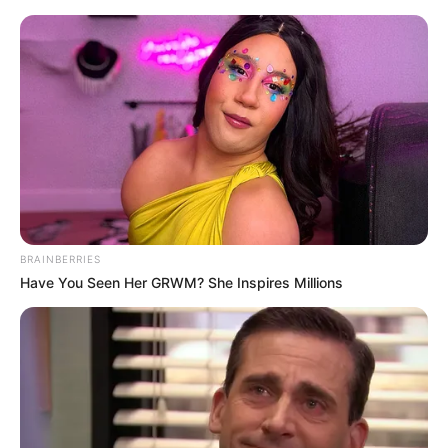
HOME
INSPIRASI
STYLE
FILM &
NGAKAK
QUOTES
HYPE
MORE
SERIES
BRAINBERRIES
Have You Seen Her GRWM? She Inspires Millions