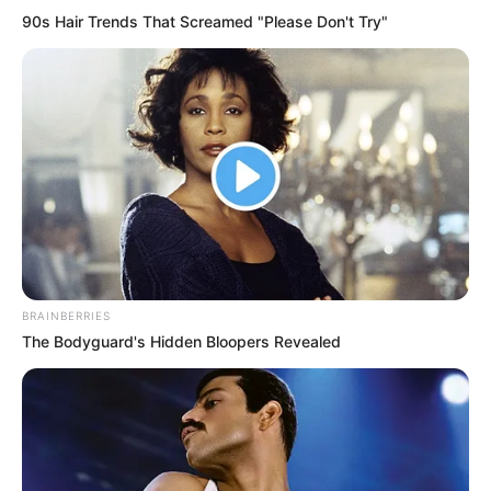
90s Hair Trends That Screamed "Please Don't Try"
8 Kata Lucu Seputar Malam
Minggu ala Jomblo yang Bikin
Ngenes
BRAINBERRIES
The Bodyguard's Hidden Bloopers Revealed
10 Desain Kanopi Tempat
Tidur, Serasa Beristirahat di
Kamar Raja