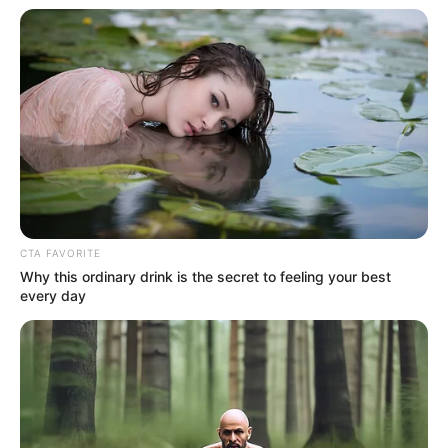
(foto: salvagesisterandmister)
2. Bisa jadi souvenir pernikahan juga. Tinggal isi
permen kecil dan beri kartu ucapan dengan tali rami
CTA FAVORITE
Why this ordinary drink is the secret to feeling your best
every day
(foto: pinterest)