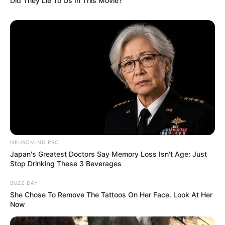
Did They Lie To Us In This Movie?
(foto: balconygardenweb)
5. Selain bercocok tanam, kamu juga bisa
NEUROMIND PRO
Japan's Greatest Doctors Say Memory Loss Isn't Age: Just
manfaatkan sebagai vas bunga. Pastikan bagian
Stop Drinking These 3 Beverages
dasar bohlam diberi alas ya, agar air tidak tumpah
BUZZ DAY
She Chose To Remove The Tattoos On Her Face. Look At Her
Now