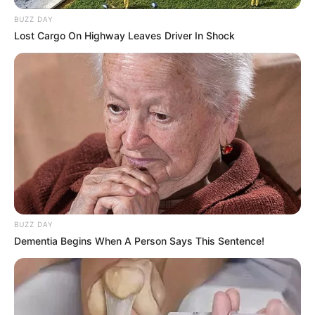
BUZZ DAY
Lost Cargo On Highway Leaves Driver In Shock
BUZZ DAY
Dementia Begins When A Person Says This Sentence!