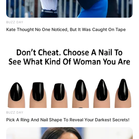
BUZZ DAY
Kate Thought No One Noticed, But It Was Caught On Tape
(foto: etsy)
7. Bosan dengan lilin putih? Buat lilin dari bohlam
aja. Selain unik juga bermanfaat
BUZZ DAY
Pick A Ring And Nail Shape To Reveal Your Darkest Secrets!