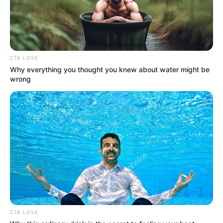
3. Kreasi untuk hari natal. Buat
dari
snow ball
bohlam lampu aja, selain murah juga unik
CTA LOVE
Why everything you thought you knew about water might be
wrong
CTA LOVE