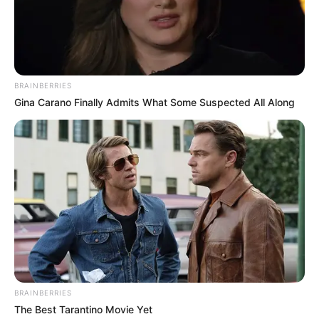
Terpakai, Jadi Pot Hingga Vas
Unik
Penulis:
mira
|
28 Juni 2022
BRAINBERRIES
Gina Carano Finally Admits What Some Suspected All Along
Kreasi adalah sebuah proses untuk membuat sebuah karya. Kreasi
bukan hanya membuat sebuah karya tapi juga bentuk ekspresi diri
dalam bentuk suatu benda atau non-benda.
Banyak benda yang bisa dikreasikan, bisa benda baru yang
dimodifikasi atau barang bekas yang diberi nilai tambah. Barang
bekas yang dapat dikreasikan contohnya kertas, botol plastik atau
bahkan bohlam lampu.
Berbicara bohlam lampu, alat ini adalah salah satu kebutuhan
BRAINBERRIES
rumah tangga saat ini. Dimana ada listrik disitu pula bohlam lampu
The Best Tarantino Movie Yet