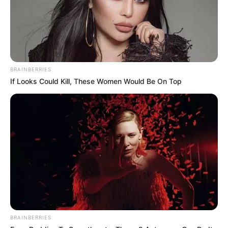
Bikin Ngakak, 10 Potret
Cosplay Murah Pakai Bahan
Seadanya
BRAINBERRIES
If Looks Could Kill, These Women Would Be On Top
Anti Mainstream, 10 Cara
Membawa Barang Belanjaan
Versi Warga Thailand
BRAINBERRIES