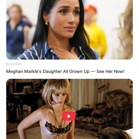
(foto: homedit)
BUZZDAY
Meghan Markle's Daughter All Grown Up — See Her Now!
8. Bukan lampu biasa, kamu bisa kreasikan
membentuk bak bunga. Lampu kece cocok untuk
lampu kafe