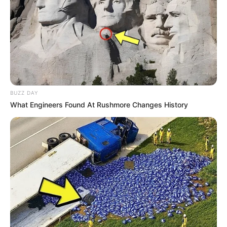
BUZZ DAY
What Engineers Found At Rushmore Changes History