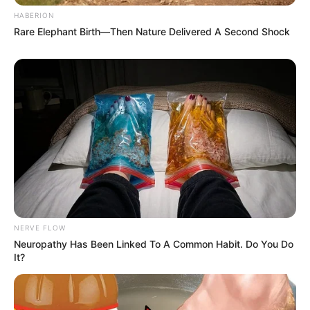
10 Desain Kanopi Tempat
Tidur, Serasa Beristirahat di
HABERION
Kamar Raja
Rare Elephant Birth—Then Nature Delivered A Second Shock
Tampil Lebih Modern, 7 Potret
Hasil Renovasi Rumah Berusia
90 Tahun
NERVE FLOW
Neuropathy Has Been Linked To A Common Habit. Do You Do
It?