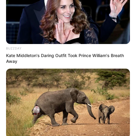
Mainstream yang Konyol
Banget
BUZZDAY
Kate Middleton's Daring Outfit Took Prince William's Breath
Away
8 Kata Lucu Seputar Malam
Minggu ala Jomblo yang Bikin
Ngenes