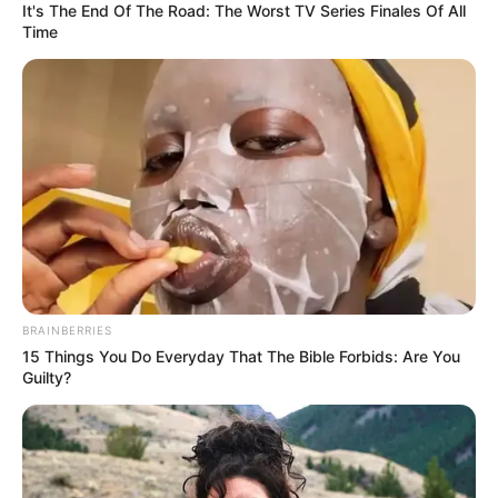
(foto: viahouse)
It's The End Of The Road: The Worst TV Series Finales Of All
Time
3. Konsep kesederhanaan juga merupakan konsep
utama dalam rumah bergaya Jepang, apalagi dengan
desain lantai
floating
BRAINBERRIES
15 Things You Do Everyday That The Bible Forbids: Are You
Guilty?