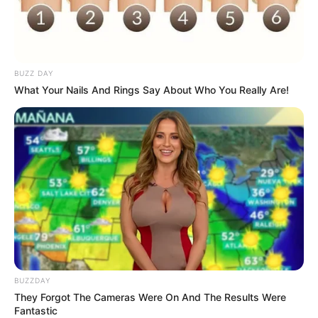
10 Inspirasi Desain
Ini 10 Ide Desain Kanopi
BUZZ DAY
Undangan Minimalis,
Minimalis yang Sederhana
What Your Nails And Rings Say About Who You Really Are!
Tetap Keren Meski Low
& Elegan
Budget
Simple hingga Unik, 10
Desain Tempat Lilin
dengan Berbagai Bentuk
BUZZDAY
They Forgot The Cameras Were On And The Results Were
Fantastic