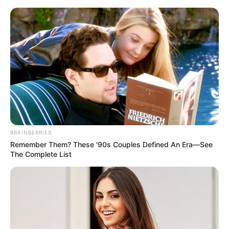
HOME
INSPIRASI
STYLE
FILM &
NGAKAK
QUOTES
HYPE
MORE
SERIES
BRAINBERRIES
Remember Them? These '90s Couples Defined An Era—See
The Complete List