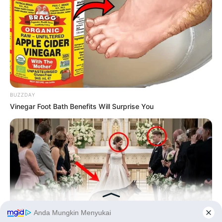
BUZZDAY
Vinegar Foot Bath Benefits Will Surprise You
PRIVACY POLICY
DISCLAIMER
HUBUNGI KAMI
IKLAN