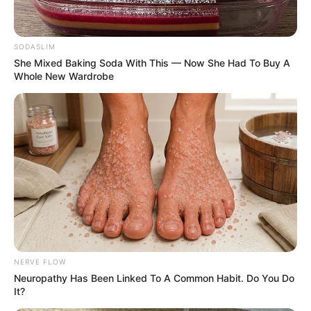
SODASLIM
She Mixed Baking Soda With This — Now She Had To Buy A
Whole New Wardrobe
NERVE FLOW
Neuropathy Has Been Linked To A Common Habit. Do You Do
It?