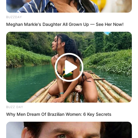
BUZZDAY
Meghan Markle's Daughter All Grown Up — See Her Now!
(foto: e-architect)
BUZZ DAY
Why Men Dream Of Brazilian Women: 6 Key Secrets
10. Salah satu bentuk rumah minimalis dengan
memanfaatkan lahan sempit. Didesain memanjang
agar muat banyak ruang