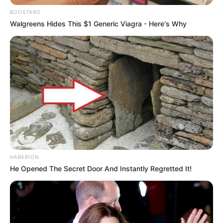
Galau Abis
BOOSTARO
Walgreens Hides This $1 Generic Viagra - Here's Why
Fail! 10 Potret Makanan Gagal
Dimasak yang Bikin Kamu
Nggak Selera
HABERION
He Opened The Secret Door And Instantly Regretted It!
10 Pose Manekin Anti