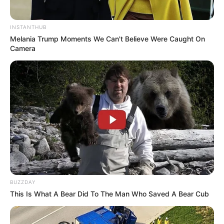
Baca juga :
10 Perhiasan dengan Desain Unik, Bentuk Tupai
INSTANTHUB
hingga Ceker Ayam
Melania Trump Moments We Can't Believe Were Caught On
Camera
Unik banget bukan? Tak perlu bingung lagi memilih desain rumah
lagi ya!
TAGS
DESAIN
RUMAH JEPANG
BUZZDAY
This Is What A Bear Did To The Man Who Saved A Bear Cub