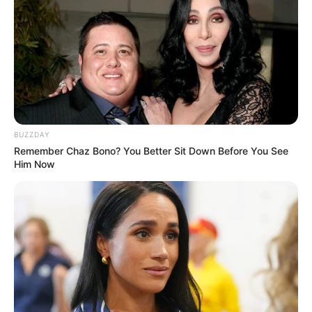
BUZZDAY
Remember Chaz Bono? You Better Sit Down Before You See
Him Now
(foto: humble-homes)
9. Hunian berbentuk kotak memberikan kesan
minimalis, sentuhan kayu dan tamanan membuat
rumah tak tampak kaku