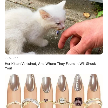
LIHAT ARTIKEL LAINNYA
BUZZ DAY
Her Kitten Vanished, And Where They Found It Will Shock
You!
9 Desain Detail Barang
Manfaatkan Ruang
Sangat Membantu, Jadi
Kosong, 10 Desain
Lebih Mudah Deh
Tangga Minimalis yang
Multifungsi