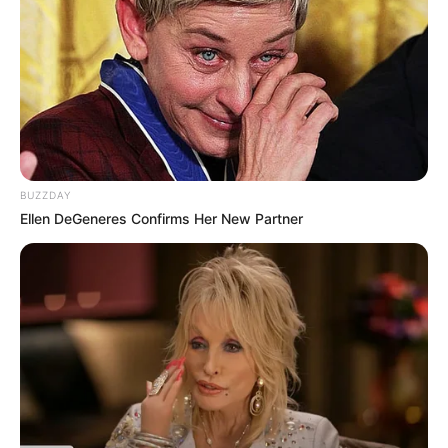
BUZZDAY
Ellen DeGeneres Confirms Her New Partner
(foto: mundofachdas)
7. Bernuansa tropis nan elegan untuk rumah dengan
dua tingkat dapat memberikan kesan megah