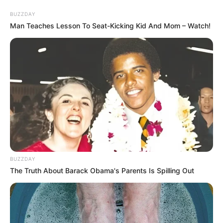
BUZZDAY
Man Teaches Lesson To Seat-Kicking Kid And Mom – Watch!
Biar Gak Monoton, 10
Desain Kalender untuk
Kegiatan Sehari-Hari
BUZZDAY
The Truth About Barack Obama's Parents Is Spilling Out