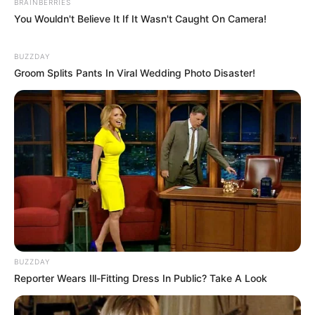
BRAINBERRIES
You Wouldn't Believe It If It Wasn't Caught On Camera!
(foto: pinterest)
BUZZDAY
4. Untuk lantai dua bisa gunakan desain berikut ini,
Groom Splits Pants In Viral Wedding Photo Disaster!
minimalis tapi tetap nyaman
BUZZDAY
Reporter Wears Ill-Fitting Dress In Public? Take A Look
(foto: treesranch)