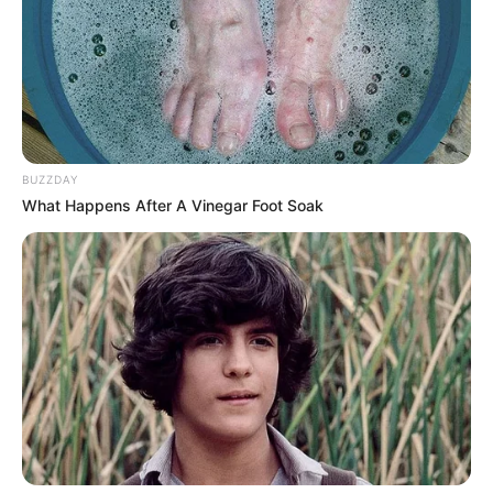
BUZZDAY
What Happens After A Vinegar Foot Soak
Serem! 9 Chat Ojek Online &
Pelanggan Ini Bikin Auto
Merinding