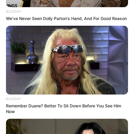
BUZZDAY
We’ve Never Seen Dolly Parton's Hand, And For Good Reason
(foto: jhmrad)
BUZZDAY
8. Bentuk unik ini bisa cari inspirasi membangun
Remember Duane? Better To Sit Down Before You See Him
rumah kedua atau vila. Desainnya yang artistik tentu
Now
menarik pengunjung