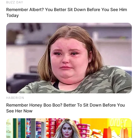
BUZZ DAY
Remember Albert? You Better Sit Down Before You See Him
Today
Bikin Ngakak, 10 Potret
Cosplay Murah Pakai Bahan
Seadanya
HABERION
Remember Honey Boo Boo? Better To Sit Down Before You
See Her Now
Anti Mainstream, 10 Cara
Membawa Barang Belanjaan
Versi Warga Thailand