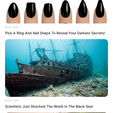
BUZZ DAY
(foto: pixabay/SteveArt)
Pick A Ring And Nail Shape To Reveal Your Darkest Secrets!
10. Walaupun dikatakan memiliki kandungan lebih
tinggi namun belum ada penelitian yang menyatakan
lebih bermanfaat dibanding garam biasa
BUZZ DAY
Scientists Just Shocked The World In The Black Sea!