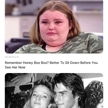
8 Kata Lucu Seputar Malam
Minggu ala Jomblo yang Bikin
Ngenes
HABERION
Remember Honey Boo Boo? Better To Sit Down Before You
See Her Now
10 Desain Kanopi Tempat
Tidur, Serasa Beristirahat di
Kamar Raja