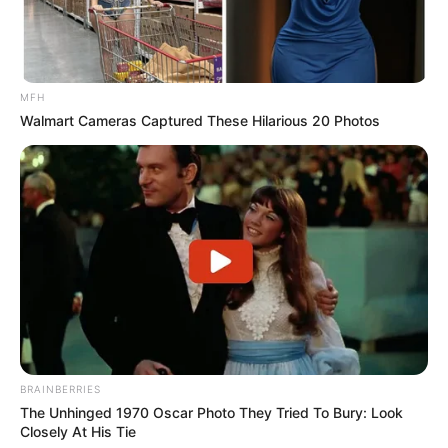
MFH
Walmart Cameras Captured These Hilarious 20 Photos
(foto: pexels/tarawinstead)
BRAINBERRIES
4. Kandung seperti zat besi, kalium, kalsium serta
The Unhinged 1970 Oscar Photo They Tried To Bury: Look
magnesium lebih banyak dibandingkan garam biasa
Closely At His Tie