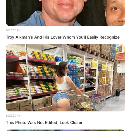
Bikin Ngakak, 10 Potret
Cosplay Murah Pakai Bahan
Seadanya
BUZZDAY
Troy Aikman's And His Lover Whom You'll Easily Recognize
Anti Mainstream, 10 Cara
Membawa Barang Belanjaan
Versi Warga Thailand
BUZZDAY
This Photo Was Not Edited, Look Closer