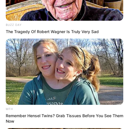
BUZZ DAY
The Tragedy Of Robert Wagner Is Truly Very Sad
MFH
Remember Hensel Twins? Grab Tissues Before You See Them
Now