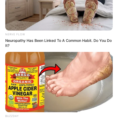
NERVE FLOW
Neuropathy Has Been Linked To A Common Habit. Do You Do
It?
(foto: pixabay/18088339)
6. Dengan takaran harian yang tepat bisa bermanfaat
untuk mengontrol gula darah dan keseimbangan
hormonal
BUZZDAY