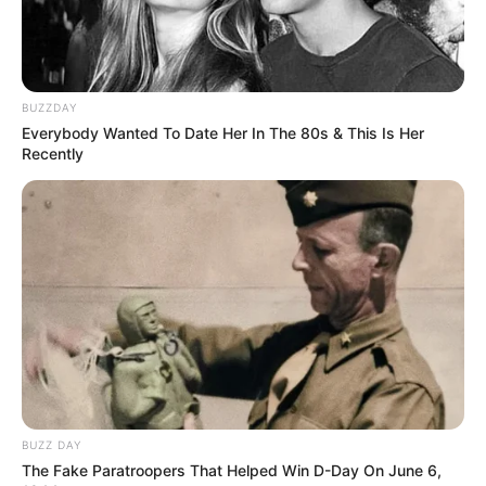
BUZZDAY
Everybody Wanted To Date Her In The 80s & This Is Her
Tampil Lebih Modern, 7 Potret
Recently
Hasil Renovasi Rumah Berusia
90 Tahun
BUZZ DAY
The Fake Paratroopers That Helped Win D-Day On June 6,