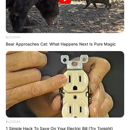
BUZZDAY
Bear Approaches Cat: What Happens Next Is Pure Magic
(foto: pixabay/AntonioCruzTrejo)
8. Selain kesehatan pernapasan, juga bagus untuk
kesehatan kulit sehingga nampak remaja kembali
dengan mandi berendam
BUZZDAY
1 Simple Hack To Save On Your Electric Bill (Try Tonight)