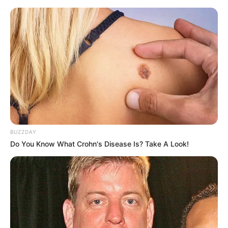
BUZZDAY
Serem! 9 Chat Ojek Online &
Do You Know What Crohn's Disease Is? Take A Look!
Pelanggan Ini Bikin Auto
Merinding