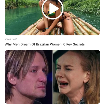
BUZZ DAY
Why Men Dream Of Brazilian Women: 6 Key Secrets
LIHAT ARTIKEL LAINNYA
Garam Himalaya,
Berbentuk Kristal Pink
yang Dianggap Lebih