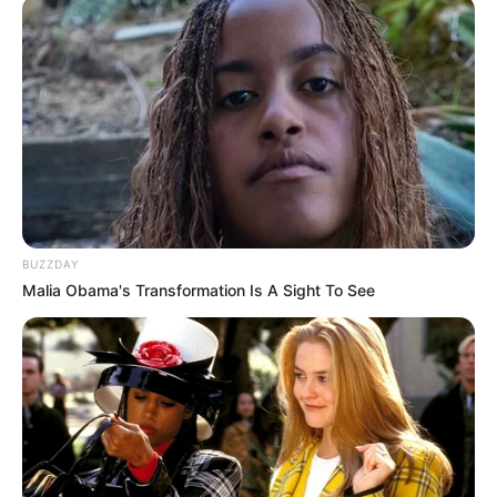
Langka Banget! 10 Pose Lucu
Katak yang Bikin Ketawa
Gemes
BUZZDAY
Malia Obama's Transformation Is A Sight To See
Ambyar! 10 Kalimat Baper
Pakai Bahasa Jawa Ini Bikin
Galau Abis