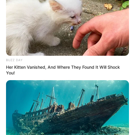
1. Diambil dari ekstrak dari tambang garam terbesar
dan tertua Khewra yang letaknya di Himalaya dekat
Mute
dengan Pakistan
BUZZ DAY
Her Kitten Vanished, And Where They Found It Will Shock
You!
(foto: pexels/karolinagrabowska)