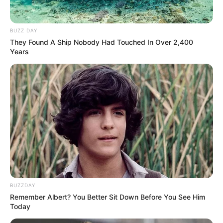
2. Seperti garam biasa, si merah muda ini juga bisa
digunakan untuk memasak, mengawetkan serta
BUZZ DAY
membumbui makanan
They Found A Ship Nobody Had Touched In Over 2,400
Years
BUZZDAY
(foto: pexels/monicore)
Remember Albert? You Better Sit Down Before You See Him
Today
3. Warna pink atau merah muda ini dikarenakan