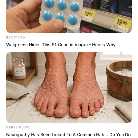
BOOSTARO
Walgreens Hides This $1 Generic Viagra - Here's Why
NERVE FLOW
Neuropathy Has Been Linked To A Common Habit. Do You Do