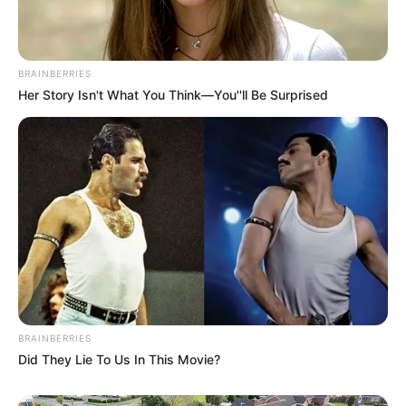
BRAINBERRIES
Her Story Isn't What You Think—You''ll Be Surprised
(foto: kitchenidea)
10. Jika lebih suka set kursi dan meja, desain
ruangan berikut bisa jadi alternatif. Sofa yang
menempel di jendela bisa jadi tempat nongkrong
BRAINBERRIES
Did They Lie To Us In This Movie?