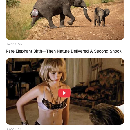
HABERION
Rare Elephant Birth—Then Nature Delivered A Second Shock
(foto: southernliving)
BUZZ DAY