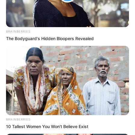
BRAINBERRIES
The Bodyguard's Hidden Bloopers Revealed
(foto: dustinhalleck)
7. Jika yang sebelumnya memakai kayu sebagai meja,
lain halnya dengan ini. Sofa bentuk L terbuat dari
dengan aksen kayu yang kental
BRAINBERRIES
10 Tallest Women You Won't Believe Exist