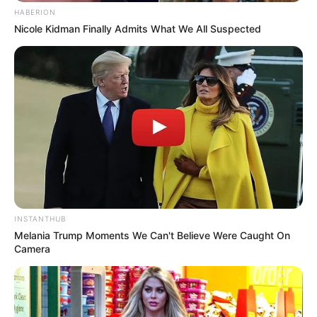
HABERION
Nicole Kidman Finally Admits What We All Suspected
LIHAT ARTIKEL LAINNYA
9 Desain Detail Barang
Manfaatkan Ruang
INSTANTHUB
Sangat Membantu, Jadi
Kosong, 10 Desain
Melania Trump Moments We Can't Believe Were Caught On
Camera
Lebih Mudah Deh
Tangga Minimalis yang
Multifungsi