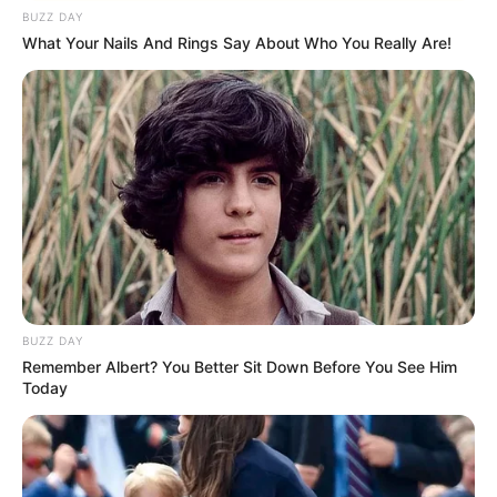
BUZZ DAY
What Your Nails And Rings Say About Who You Really Are!
Biar Gak Monoton, 10
Desain Kalender untuk
Kegiatan Sehari-Hari
TULIS KOMENTAR
Alamat email Anda tidak akan dipublikasikan.
Ruas yang wajib ditandai
*
BUZZ DAY
Remember Albert? You Better Sit Down Before You See Him
Today