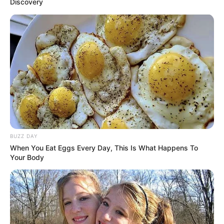
Discovery
(foto: joannagaines)
BUZZ DAY
When You Eat Eggs Every Day, This Is What Happens To
2. Dengan meja model melayang seperti ini bisa
Your Body
hemat
. Untuk membuatnya hanya butuh
budget
papan yang lebar