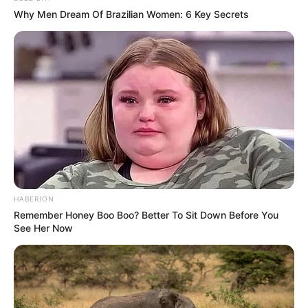
Why Men Dream Of Brazilian Women: 6 Key Secrets
(foto: pinterest)
3. Biar gak monoton, lapisi sofa tempat duduk
dengan kain desain memanjang. Tambahkan juga
bantal agar makin nyaman
HABERION
Remember Honey Boo Boo? Better To Sit Down Before You
See Her Now