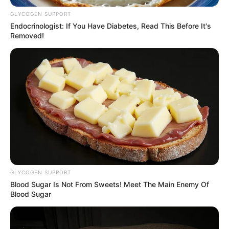
Versi Warga Thailand
GLYCOGEN SUPPORT
Endocrinologist: If You Have Diabetes, Read This Before It's
Removed!
Langka Banget! 10 Pose Lucu
Katak yang Bikin Ketawa
Gemes
GLYCOGEN SUPPORT
Blood Sugar Is Not From Sweets! Meet The Main Enemy Of
Blood Sugar
Ambyar! 10 Kalimat Baper