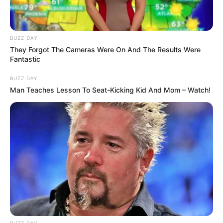
(foto: pinterest)
BUZZ DAY
Baca juga:
Kreatif, 10 Inspirasi Mengubah Kalung Rusak
They Forgot The Cameras Were On And The Results Were
Fantastic
Jadi Barang Baru
BUZZ DAY
Nah, itu adalah 10 desain ruang makan yang berada di pojok. Bisa
Man Teaches Lesson To Seat-Kicking Kid And Mom – Watch!
dibuat sofa model L ataupun I, sama-sama bikin nyaman kok.
TAGS
DESAIN
RUANG MAKAN