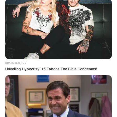
BRAINBERRIES
Unveiling Hypocrisy: 15 Taboos The Bible Condemns!
(foto: briahammelinteriors)
8. Untuk menambah kenyamanan, coba deh beri
tambahkan kursi yang terbuat dari rotan. Kesan
naturalnya cocok dengan atap rumah