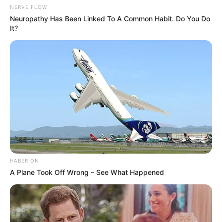
NERVE FLOW
Neuropathy Has Been Linked To A Common Habit. Do You Do
It?
HABERION
A Plane Took Off Wrong – See What Happened
Serem! 9 Chat Ojek Online &
Pelanggan Ini Bikin Auto
Merinding