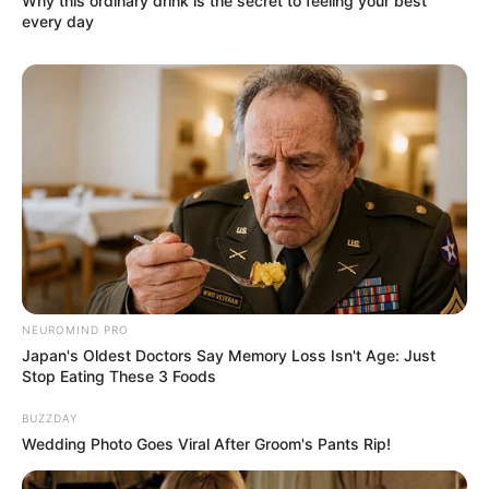
Why this ordinary drink is the secret to feeling your best
every day
NEUROMIND PRO
Japan's Oldest Doctors Say Memory Loss Isn't Age: Just
Stop Eating These 3 Foods
BUZZDAY
4. Selain bergantung dengan aksesorit seperti kalung,
Wedding Photo Goes Viral After Groom's Pants Rip!
alas kaki juga mempengaruhi penampilan. Sebaiknya