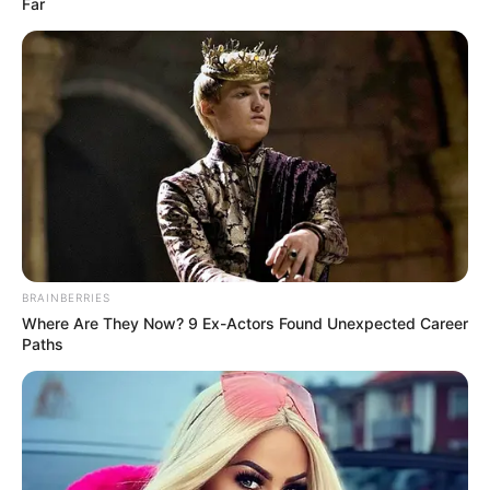
Far
BRAINBERRIES
Where Are They Now? 9 Ex-Actors Found Unexpected Career
Paths
(foto: pinterest)
2. Dengan
jas bisa jadi alternatif untuk
outer
membuat penampilan kece saat ke kantor,
sempurnakan dengan celana jeans ya