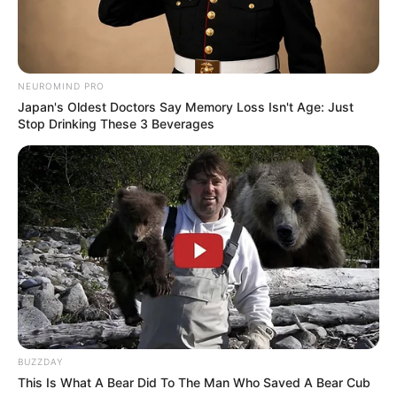
NEUROMIND PRO
Japan's Oldest Doctors Say Memory Loss Isn't Age: Just
Stop Drinking These 3 Beverages
(foto: pinterest)
9. Untuk kesan feminim, cukup memakai rok midi
dengan model tumpuk seperti ini nih. Bisa
BUZZDAY
This Is What A Bear Did To The Man Who Saved A Bear Cub
disandingkan dengan sepatu atau sandal