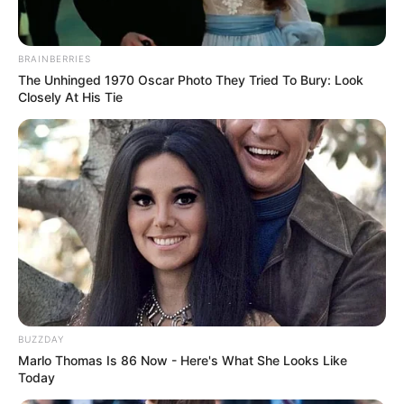
BRAINBERRIES
The Unhinged 1970 Oscar Photo They Tried To Bury: Look
Closely At His Tie
(foto: pinterest)
8. Model
bisa memberikan penampilan
oversized
lebih trendi dan kekinian dibanding model ketat.
Cukup padukan dengan jeans sudah cantik
BUZZDAY
Marlo Thomas Is 86 Now - Here's What She Looks Like
Today