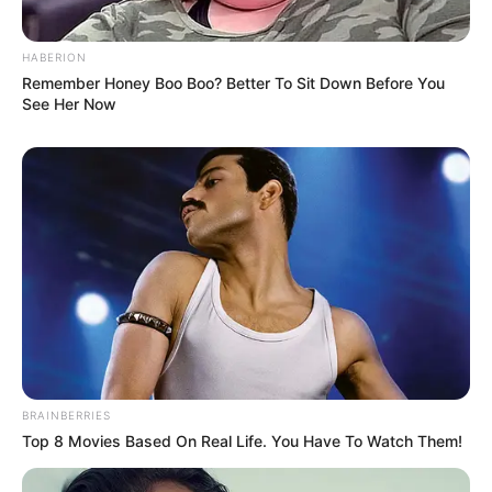
HABERION
Remember Honey Boo Boo? Better To Sit Down Before You
See Her Now
Serem! 9 Chat Ojek Online &
Pelanggan Ini Bikin Auto
Merinding
BRAINBERRIES
Top 8 Movies Based On Real Life. You Have To Watch Them!
Bikin Ngakak, 10 Potret