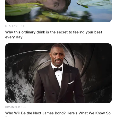
1. Ke kantor pada hari Jumat bisa lebih santai
dengan paduan blazer panjang seperti ini nih. Tapi
Mute
CTA FAVORITE
tetap pakai sepatu ya
Why this ordinary drink is the secret to feeling your best
every day
BRAINBERRIES
Who Will Be the Next James Bond? Here's What We Know So