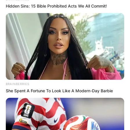
Hidden Sins: 15 Bible Prohibited Acts We All Commit!
(foto: pinterest)
3. Salah satu masalah saat memakai kaos adalah
terkesan membosankan. Agar itu tak terjadi, pakai
perhiasan seperti kalung panjang kayak gini nih
BRAINBERRIES
She Spent A Fortune To Look Like A Modern-Day Barbie