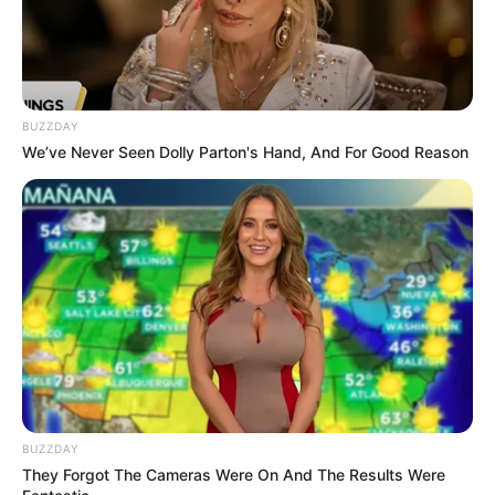
BUZZDAY
We’ve Never Seen Dolly Parton's Hand, And For Good Reason
(foto: pinterest)
10. Untuk berangkat ke pesta, tak ada salahnya
memakai blazer batwing dengan warna netral. Untuk
rok bisa gunakan bermotif agar terlihat
stunning
BUZZDAY
They Forgot The Cameras Were On And The Results Were