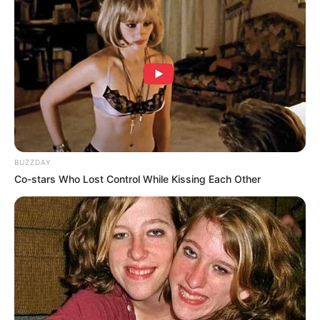
pilih yang hak tinggi untuk mempertegas
penampilanmu
BUZZDAY
Co-stars Who Lost Control While Kissing Each Other