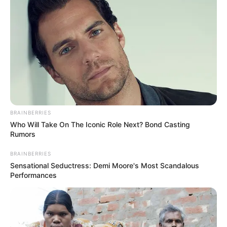
Cosplay Murah Pakai Bahan
Seadanya
Anti Mainstream, 10 Cara
BRAINBERRIES
Membawa Barang Belanjaan
Who Will Take On The Iconic Role Next? Bond Casting
Rumors
Versi Warga Thailand
BRAINBERRIES
Sensational Seductress: Demi Moore's Most Scandalous
Performances