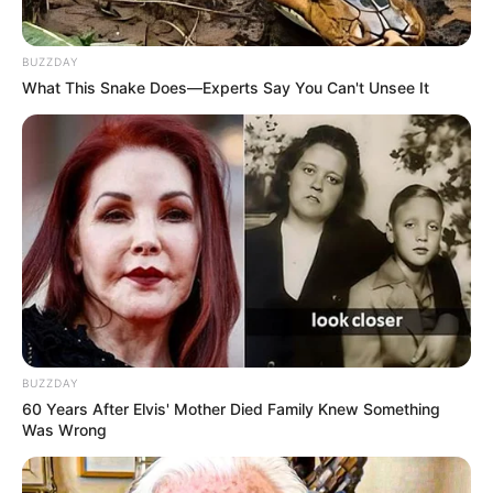
BUZZDAY
What This Snake Does—Experts Say You Can't Unsee It
BUZZDAY
60 Years After Elvis' Mother Died Family Knew Something
Was Wrong