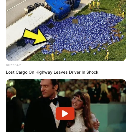
(foto: pinterest)
7. Untuk acara semi-formal bisa banget nih
dipadukan dengan blazer warna netral. Penampilan
jadi elegan, tapi tetap santai
BUZZDAY
Lost Cargo On Highway Leaves Driver In Shock