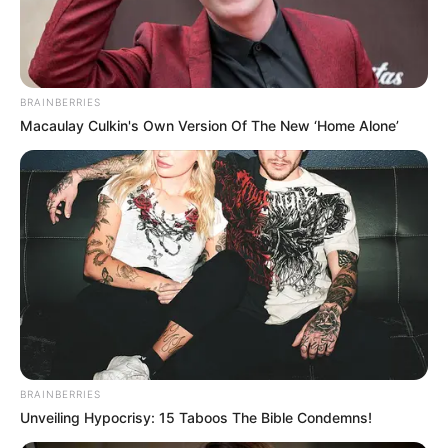
BRAINBERRIES
Macaulay Culkin's Own Version Of The New ‘Home Alone’
BRAINBERRIES
Unveiling Hypocrisy: 15 Taboos The Bible Condemns!