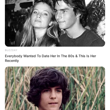
(foto: pinterest)
6. Baju
yang patut disandingkan dengan
basic
berbagai model adalah kardigan. Padukan dengan
BUZZDAY
span bermotif lucu juga
Everybody Wanted To Date Her In The 80s & This Is Her
Recently