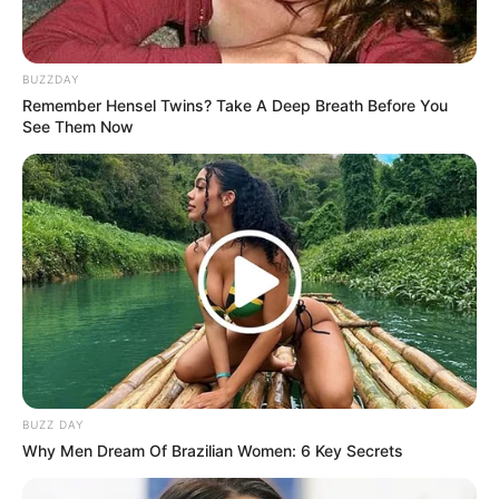
BUZZDAY
Remember Hensel Twins? Take A Deep Breath Before You
See Them Now
(foto: pinterest)
BUZZ DAY
Why Men Dream Of Brazilian Women: 6 Key Secrets
5. Saat jalan-jalan dan harus segera ke kantor,
percayalah blazer adalah pilihan yang tepat.