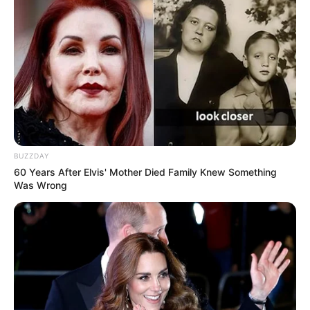
(foto: pinterest)
6. Membuat Mr. Krab alias kepiting semudah
membuat huruf C yang digabung-gabung sehingga
terbentuk hewan bercapit
BUZZDAY
60 Years After Elvis' Mother Died Family Knew Something
Was Wrong