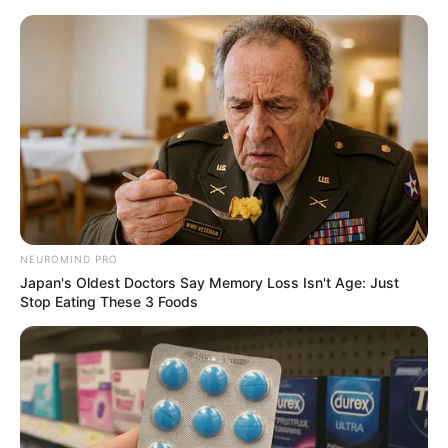
HOME
INSPIRASI
STYLE
FILM &
NGAKAK
QUOTES
HYPE
MORE
SERIES
NEUROMIND PRO
Japan's Oldest Doctors Say Memory Loss Isn't Age: Just
Stop Eating These 3 Foods