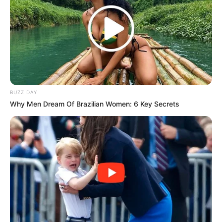
BUZZ DAY
Why Men Dream Of Brazilian Women: 6 Key Secrets
(foto: pinterest)
8. Binatang selanjutnya yang terbuat dari lingkaran
yaitu kura-kura, dengan segienam pada bagian