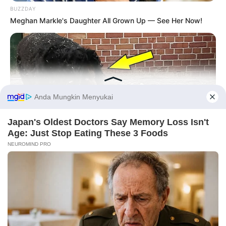
BUZZDAY
Meghan Markle's Daughter All Grown Up — See Her Now!
10 Pose Manekin Anti
Mainstream yang Konyol
Banget
Before You Go
BUZZDAY
Bear And Cat's Unexpected Encounter Goes Viral
8 Kata Lucu Seputar Malam
Minggu ala Jomblo yang Bikin
Ngenes