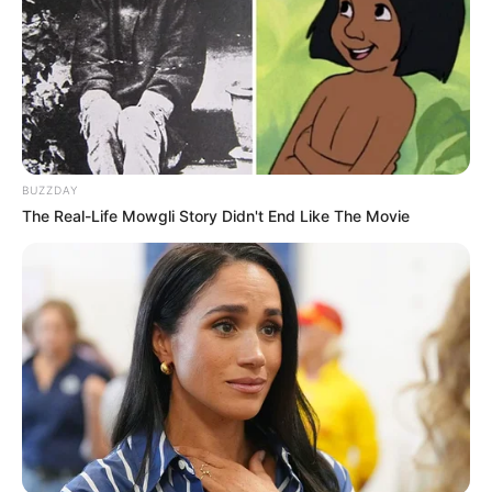
Ambyar! 10 Kalimat Baper
Pakai Bahasa Jawa Ini Bikin
Galau Abis
BUZZDAY
The Real-Life Mowgli Story Didn't End Like The Movie
Fail! 10 Potret Makanan Gagal
Dimasak yang Bikin Kamu
Nggak Selera