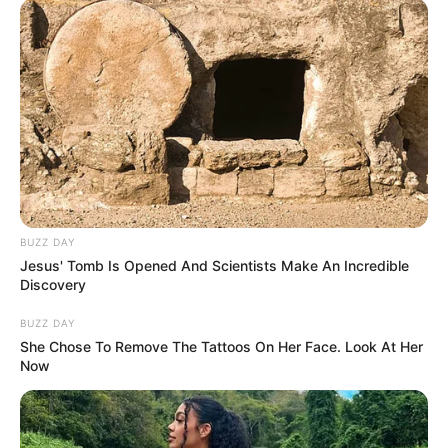
(foto: pinterest)
7. Mulai dengan lingkaran dan 6 langkah selanjutnya,
jadi deh siput yang menggemaskan. Tambahkan
senyum sehingga tampak hidup
BUZZ DAY
Jesus' Tomb Is Opened And Scientists Make An Incredible
Discovery
BUZZ DAY
She Chose To Remove The Tattoos On Her Face. Look At Her
Now