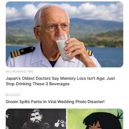
Anti Mainstream, 10 Cara
Membawa Barang Belanjaan
Versi Warga Thailand
NEUROMIND PRO
Japan's Oldest Doctors Say Memory Loss Isn't Age: Just
Stop Drinking These 3 Beverages
Langka Banget! 10 Pose Lucu
Katak yang Bikin Ketawa
BUZZDAY
Gemes
Groom Splits Pants In Viral Wedding Photo Disaster!