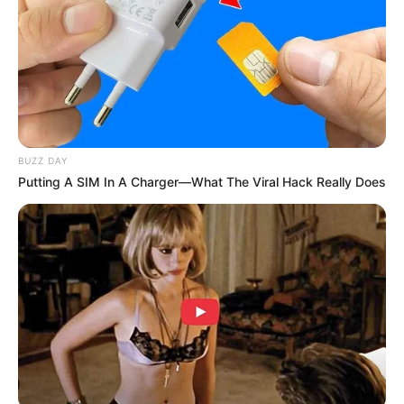
(foto: maxinstaller)
3. Ingin menggambar beruang? Gampang kok,
gabungkan lingkaran besar dan kecil pada setiap
bagian ya
BUZZ DAY
Putting A SIM In A Charger—What The Viral Hack Really Does