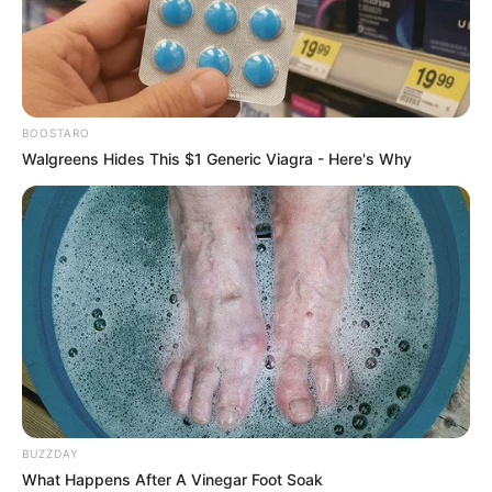
BOOSTARO
Walgreens Hides This $1 Generic Viagra - Here's Why
BUZZDAY
What Happens After A Vinegar Foot Soak