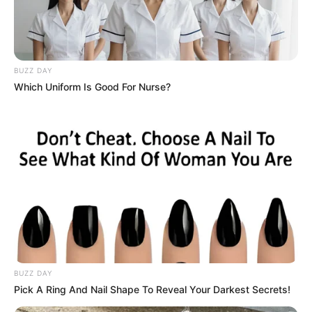
Mudah & Anak-anak Pasti Bisa
Penulis:
mira
|
13 Juli 2022
BUZZ DAY
Which Uniform Is Good For Nurse?
Banyak hal yang bisa dilakukan untuk meningkatkan
kreatifitasnya saat bersama dengan anak, salah satunya adalah
dengan menggambar.
Tak hanya bermain corat-coret, tapi juga belajar memadukan garis
demi garis sehingga terbentuklah sebuah obyek.
Walaupun kelihatan mudah, tapi sebenarnya menggambar juga
butuh kreatifitas.
Tak hanya anak kecil, orang dewasa juga terkadang susah untuk
BUZZ DAY
menggambar hal baru. Tak terkecuali menggambar hewan yang
Pick A Ring And Nail Shape To Reveal Your Darkest Secrets!
menggabungkan beberapa bagian sehingga jadi sebuah obyek