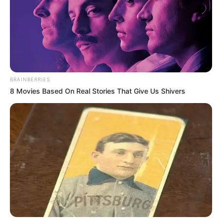
BRAINBERRIES
8 Movies Based On Real Stories That Give Us Shivers
(foto: pinterest)
Baca juga:
10 Inspirasi Nail Art Fans KPop Ini Desainnya
Keren Banget
Mudah kan cara menggambar binatang di atas. Hanya dengan
berawal dari lingkaran bisa jadi gambar unik. Para orangtua dan