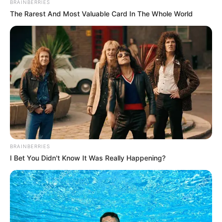
BRAINBERRIES
guru bisa berkreasi dengan bentuk lainnya sehingga banyak
The Rarest And Most Valuable Card In The Whole World
gambar yang bisa terbentuk.
TAGS
BINATANG
MENGGAMBAR
BRAINBERRIES
I Bet You Didn't Know It Was Really Happening?