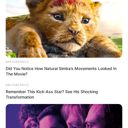
(foto: pinterest)
10. Siapa sih anak kecil yang tak tahu tokoh Mickey
dan Mini Mouse? Dan ternyata ini nih cara
membuatnya
BRAINBERRIES
Did You Notice How Natural Simba’s Movements Looked In
The Movie?
BRAINBERRIES
Remember This Kick-Ass Star? See His Shocking
Transformation