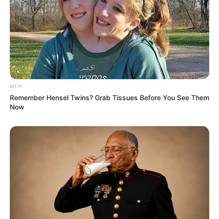
MFH
Remember Hensel Twins? Grab Tissues Before You See Them
Now
(foto: pinterest)
4. Dari lingkaran juga bisa membuat kucing yang
sedang tidur. Jangan sampai ketinggalan gambar
telinga dan ekornya yang menjuntai ya