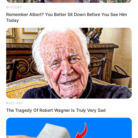
BUZZDAY
Remember Albert? You Better Sit Down Before You See Him
(foto: activityvillage)
Today
2. Kalau yang ini dimulai dengan membuat bentuk
telur. Dengan tambahan mata dan mulut jadi seekor
pinguin yang lucu
BUZZ DAY
The Tragedy Of Robert Wagner Is Truly Very Sad