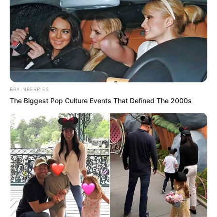
BRAINBERRIES
(foto: pinterest)
The Biggest Pop Culture Events That Defined The 2000s
9. Gambar selanjutnya adalah kodok imut. Jika ingin
makin bagus jangan lupa diberi warna pada badan
dan anggota tubuh lainnya ya