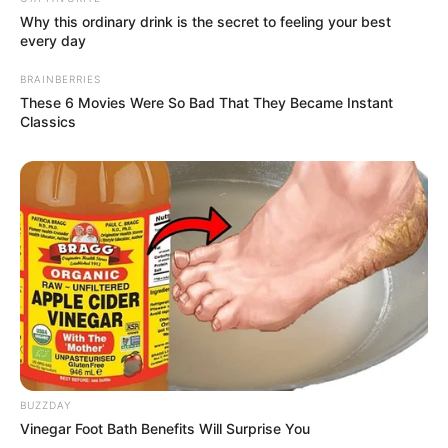
Why this ordinary drink is the secret to feeling your best
every day
Serem! 9 Chat Ojek Online &
Pelanggan Ini Bikin Auto
BRAINBERRIES
Merinding
These 6 Movies Were So Bad That They Became Instant
Classics
Bikin Ngakak, 10 Potret
Cosplay Murah Pakai Bahan
Seadanya
BUZZDAY
Vinegar Foot Bath Benefits Will Surprise You