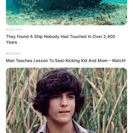
Baca juga:
Gak Cuma Putih, 10 Warna Cat Dinding Luar
Rumah yang Kekinian
Mute
1. Berawal dari bentuk sederhana, yaitu lingkaran
BUZZ DAY
They Found A Ship Nobody Had Touched In Over 2,400
bisa jadi gajah yang gembul. Jangan lupa memberi
Years
warna pada bagian akhir ya
BUZZDAY
Man Teaches Lesson To Seat-Kicking Kid And Mom – Watch!