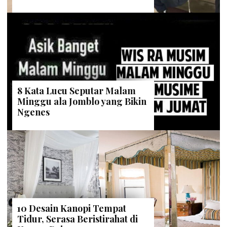
8 Kata Lucu Seputar Malam
Minggu ala Jomblo yang Bikin
Ngenes
10 Desain Kanopi Tempat
Tidur, Serasa Beristirahat di