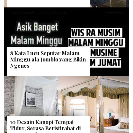
8 Kata Lucu Seputar Malam
Minggu ala Jomblo yang Bikin
Ngenes
10 Desain Kanopi Tempat
Tidur, Serasa Beristirahat di