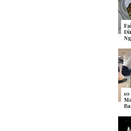
Fa
Di
Ng
10
Ma
Ba