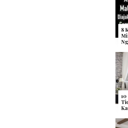
8 
Mi
Ng
10
Ti
Ka