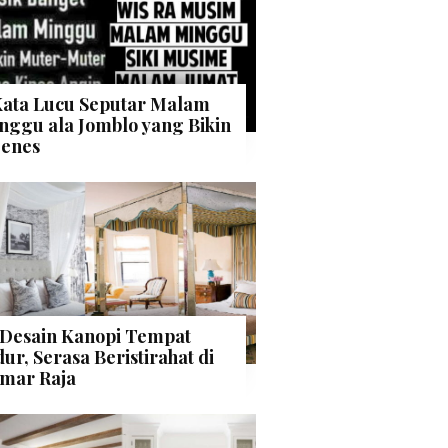
Kata Lucu Seputar Malam
nggu ala Jomblo yang Bikin
enes
 Desain Kanopi Tempat
dur, Serasa Beristirahat di
mar Raja