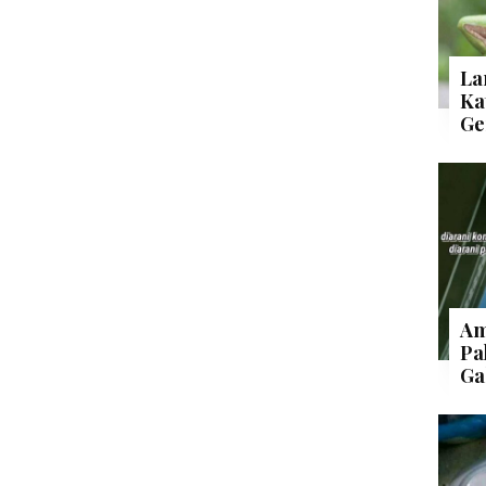
La
Ka
Ge
Am
Pa
Ga