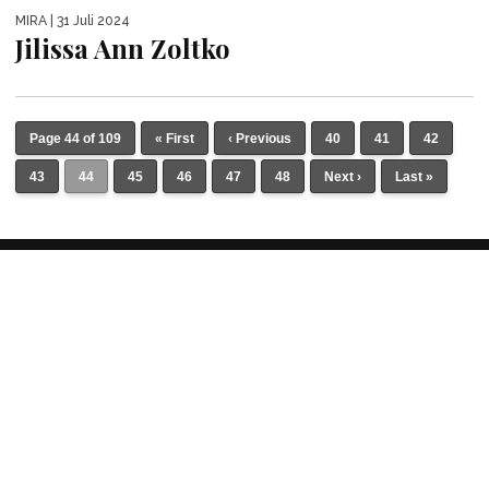
MIRA
| 31 Juli 2024
Jilissa Ann Zoltko
Page 44 of 109
« First
‹ Previous
40
41
42
43
44
45
46
47
48
Next ›
Last »