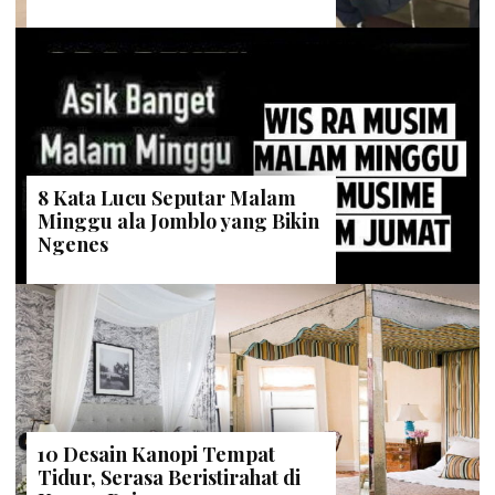
8 Kata Lucu Seputar Malam
Minggu ala Jomblo yang Bikin
Ngenes
10 Desain Kanopi Tempat
Tidur, Serasa Beristirahat di