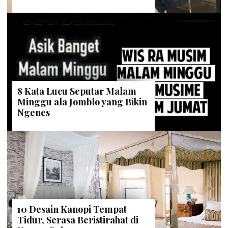
8 Kata Lucu Seputar Malam
Minggu ala Jomblo yang Bikin
Ngenes
10 Desain Kanopi Tempat
Tidur, Serasa Beristirahat di