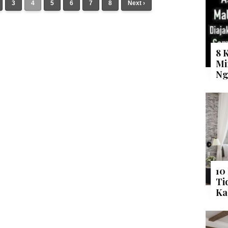
3
4
5
6
7
8
Next ›
8 
Mi
Ng
10
Ti
Ka