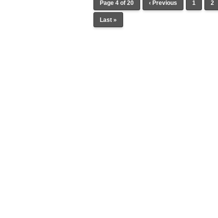
Page 4 of 20
‹ Previous
1
2
Last »