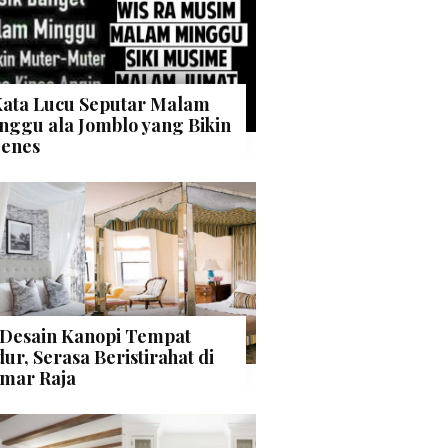
Kata Lucu Seputar Malam
nggu ala Jomblo yang Bikin
enes
 Desain Kanopi Tempat
dur, Serasa Beristirahat di
mar Raja