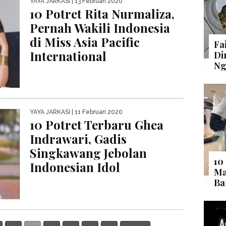
YAYA JARKASI
| 13 Februari 2020
10 Potret Rita Nurmaliza,
Pernah Wakili Indonesia
di Miss Asia Pacific
Fa
International
Di
Ng
YAYA JARKASI
| 11 Februari 2020
10 Potret Terbaru Ghea
Indrawari, Gadis
Singkawang Jebolan
10
Indonesian Idol
Ma
Ba