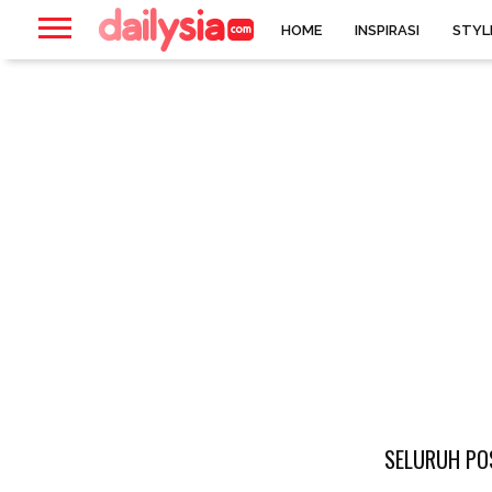
HOME
INSPIRASI
STYL
SELURUH POS