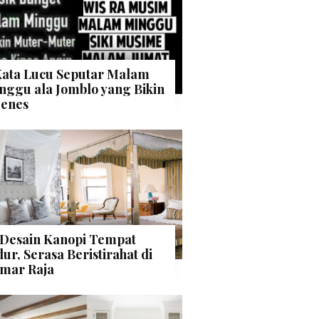
Kata Lucu Seputar Malam
nggu ala Jomblo yang Bikin
enes
 Desain Kanopi Tempat
dur, Serasa Beristirahat di
mar Raja