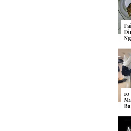
Fa
Di
Ng
10
Ma
Ba