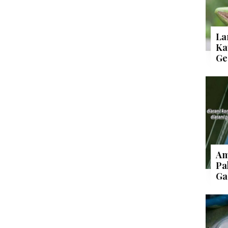
La
Ka
Ge
Am
Pa
Ga