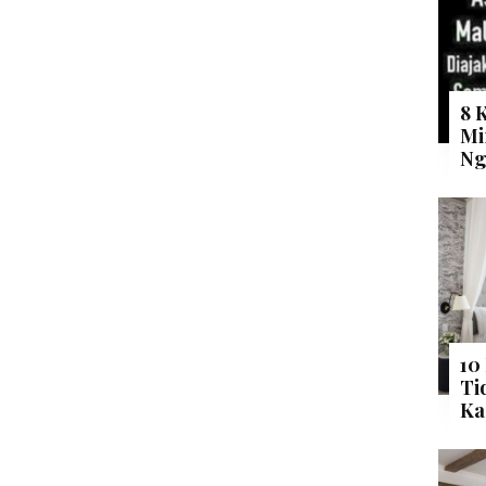
8 
Mi
Ng
10
Ti
Ka