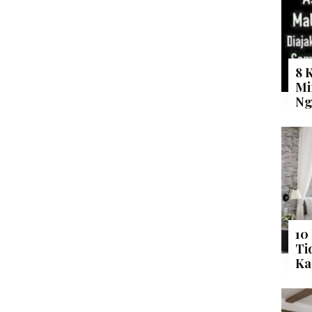
8 
Mi
Ng
10
Ti
Ka