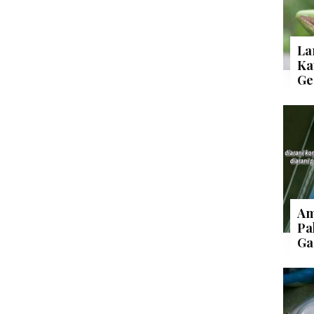
La
Ka
Ge
Am
Pa
Ga