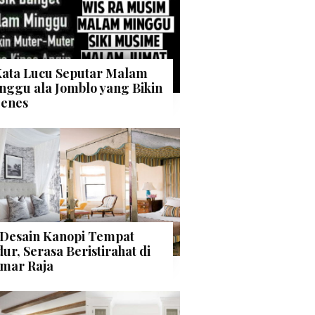
Kata Lucu Seputar Malam
nggu ala Jomblo yang Bikin
enes
 Desain Kanopi Tempat
dur, Serasa Beristirahat di
mar Raja