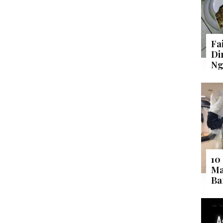
Fa
Di
Ng
10
Ma
Ba