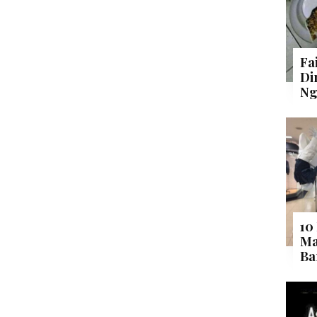
Fa
Di
Ng
10
Ma
Ba