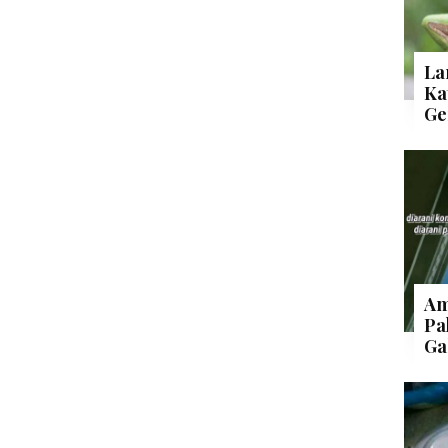
La
Ka
Ge
Am
Pa
Ga