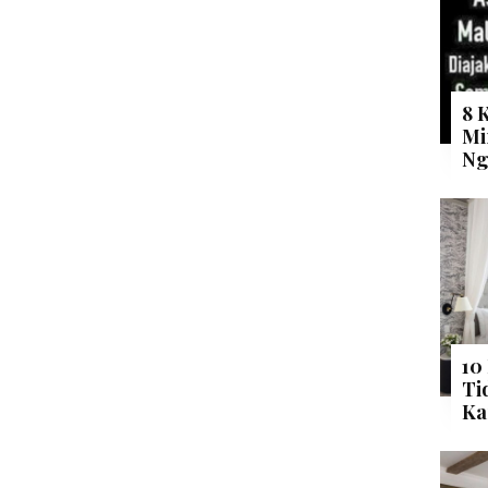
8 
Mi
Ng
10
Ti
Ka