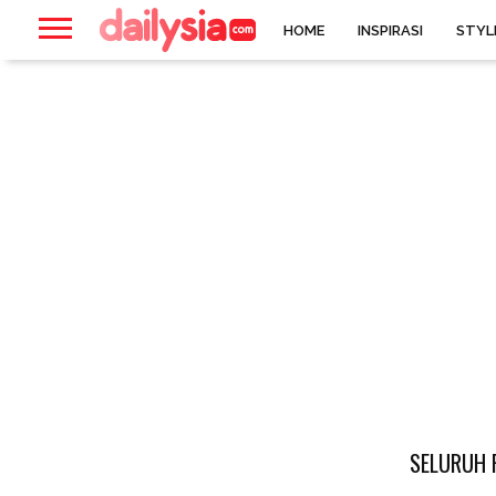
HOME
INSPIRASI
STYL
SELURUH P