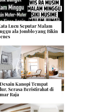
Kata Lucu Seputar Malam
nggu ala Jomblo yang Bikin
enes
 Desain Kanopi Tempat
dur, Serasa Beristirahat di
mar Raja