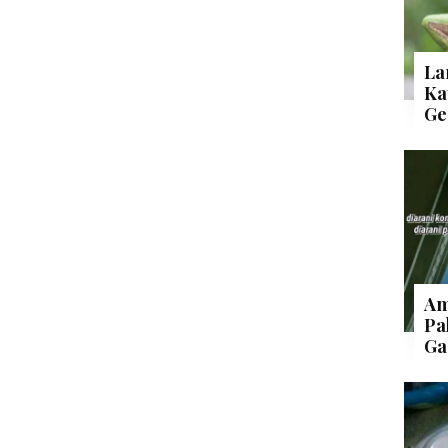
La
Ka
Ge
Am
Pa
Ga