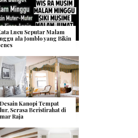
Kata Lucu Seputar Malam
nggu ala Jomblo yang Bikin
enes
 Desain Kanopi Tempat
dur, Serasa Beristirahat di
mar Raja