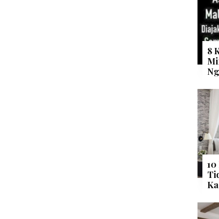
8 
Mi
Ng
10
Ti
Ka