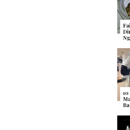
Fa
Di
Ng
10
Ma
Ba