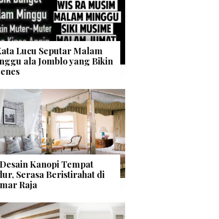
Kata Lucu Seputar Malam
nggu ala Jomblo yang Bikin
enes
 Desain Kanopi Tempat
dur, Serasa Beristirahat di
mar Raja