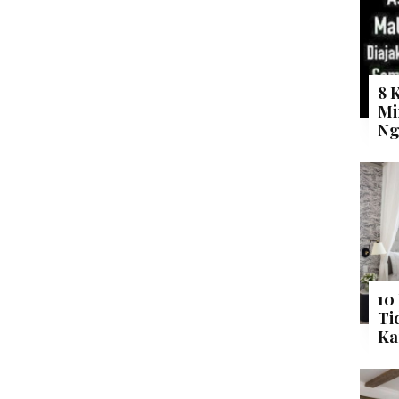
8 
Mi
Ng
10
Ti
Ka