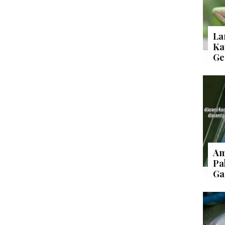
La
Ka
Ge
Am
Pa
Ga