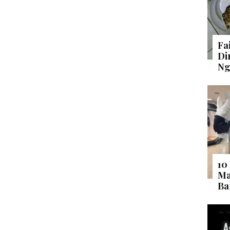
Fa
Di
Ng
10
Ma
Ba