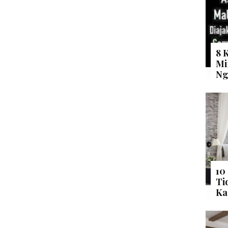
8 
Mi
Ng
10
Ti
Ka