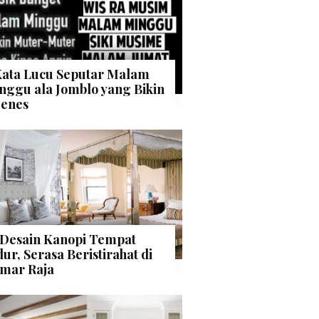
Kata Lucu Seputar Malam
nggu ala Jomblo yang Bikin
enes
 Desain Kanopi Tempat
dur, Serasa Beristirahat di
mar Raja