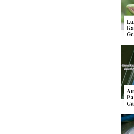
La
Ka
Ge
Am
Pa
Ga