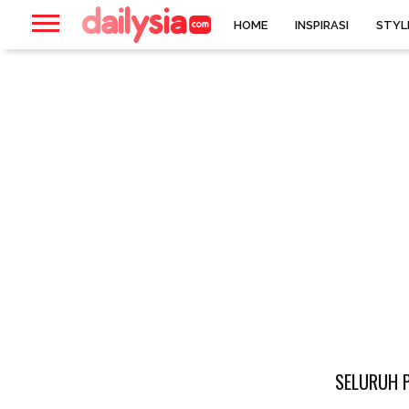
HOME
INSPIRASI
STYL
SELURUH P