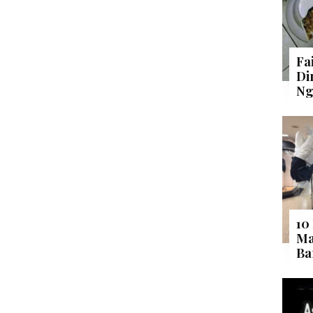
Fa
Di
Ng
10
Ma
Ba