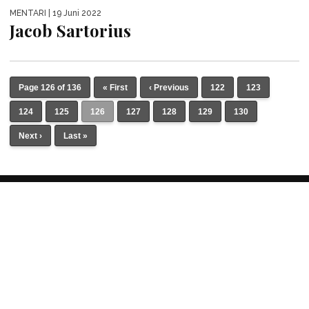
MENTARI
| 19 Juni 2022
Jacob Sartorius
Page 126 of 136
« First
‹ Previous
122
123
124
125
126
127
128
129
130
Next ›
Last »