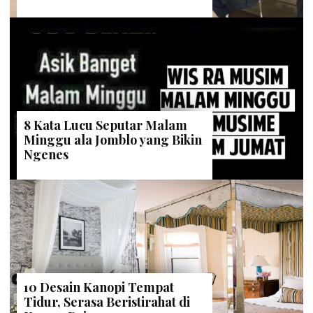
8 Kata Lucu Seputar Malam
Minggu ala Jomblo yang Bikin
Ngenes
10 Desain Kanopi Tempat
Tidur, Serasa Beristirahat di