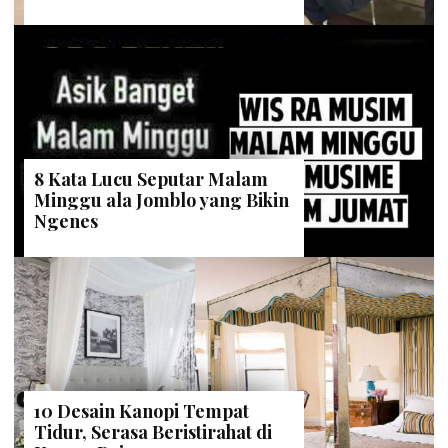
8 Kata Lucu Seputar Malam
Minggu ala Jomblo yang Bikin
Ngenes
10 Desain Kanopi Tempat
Tidur, Serasa Beristirahat di