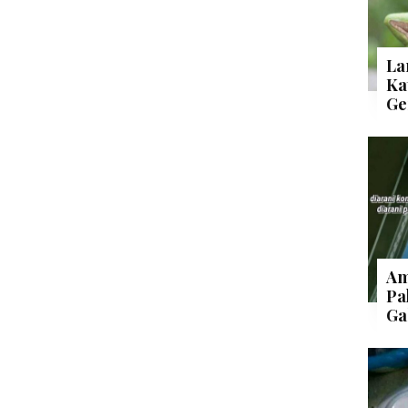
La
Ka
Ge
Am
Pa
Ga