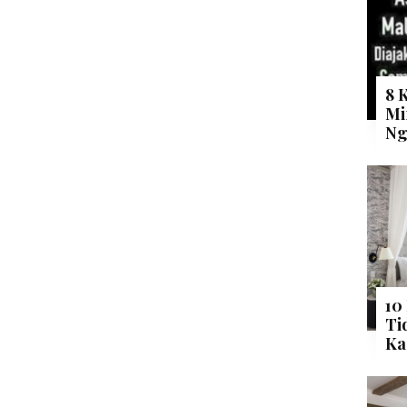
8 
Mi
Ng
10
Ti
Ka