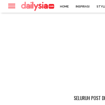
HOME
INSPIRASI
STYL
SELURUH POST D