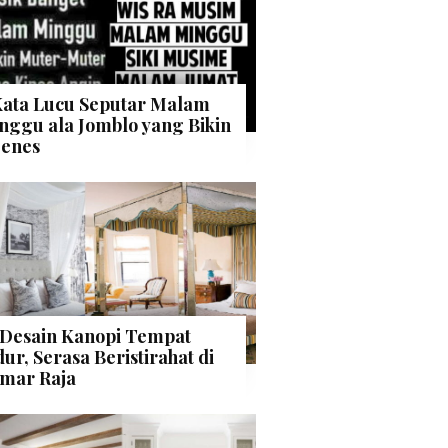
Kata Lucu Seputar Malam
nggu ala Jomblo yang Bikin
enes
 Desain Kanopi Tempat
dur, Serasa Beristirahat di
mar Raja